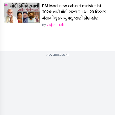
PM Modi new cabinet minister list
2024: નવી મોદી સરકારમાં આ 20 દિગ્ગજ
નેતાઓનું કપાયું પત્તુ, જાણો કોણ-કોણ
By
Gujarat Tak
ADVERTISEMENT