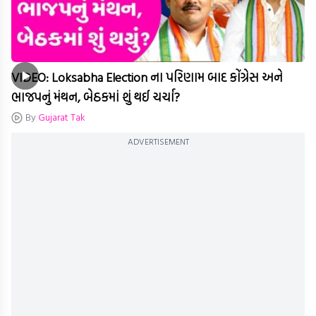
VIDEO: Loksabha Election ના પરિણામ બાદ કોંગ્રેસ અને
ભાજપનું મંથન, બેઠકમાં શું થઈ ચર્ચા?
By
Gujarat Tak
ADVERTISEMENT