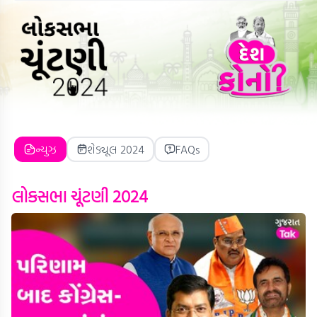
ન્યુઝ
શેડ્યૂલ 2024
FAQs
લોકસભા ચૂંટણી 2024