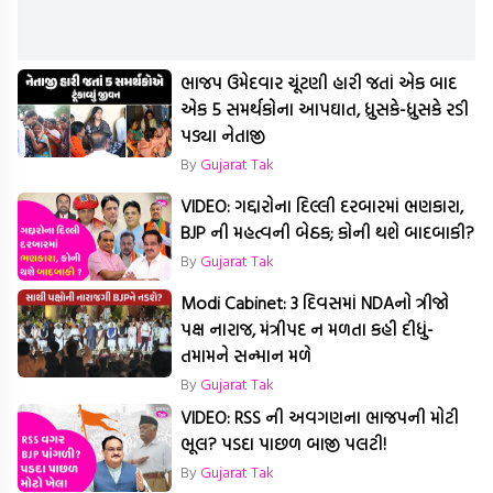
ભાજપ ઉમેદવાર ચૂંટણી હારી જતાં એક બાદ
એક 5 સમર્થકોના આપઘાત, ધ્રુસકે-ધ્રુસકે રડી
પડ્યા નેતાજી
By
Gujarat Tak
VIDEO: ગદ્દારોના દિલ્લી દરબારમાં ભણકારા,
BJP ની મહત્વની બેઠક; કોની થશે બાદબાકી?
By
Gujarat Tak
Modi Cabinet: 3 દિવસમાં NDAનો ત્રીજો
પક્ષ નારાજ, મંત્રીપદ ન મળતા કહી દીધું-
તમામને સન્માન મળે
By
Gujarat Tak
VIDEO: RSS ની અવગણના ભાજપની મોટી
ભૂલ? પડદા પાછળ બાજી પલટી!
By
Gujarat Tak