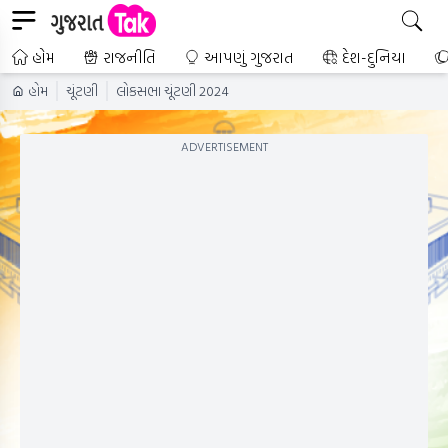
હોમ
રાજનીતિ
આપણું ગુજરાત
દેશ-દુનિયા
હોમ
ચૂંટણી
લોકસભા ચૂંટણી 2024
ADVERTISEMENT