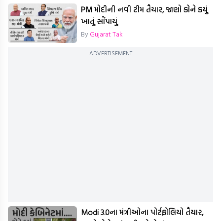
PM મોદીની નવી ટીમ તૈયાર, જાણો કોને કયું
ખાતું સોંપાયું
By
Gujarat Tak
ADVERTISEMENT
Modi 3.0ના મંત્રીઓના પોર્ટફોલિયો તૈયાર,