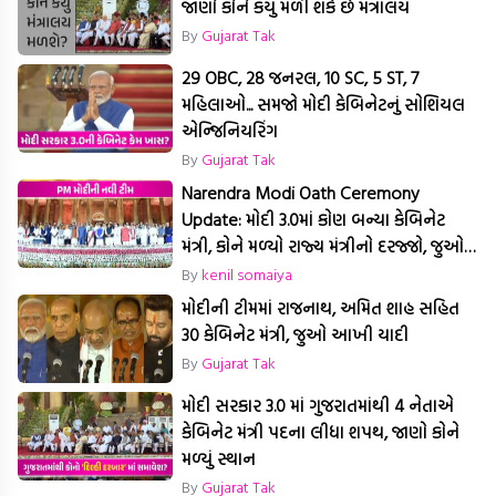
જાણો કોને કયું મળી શકે છે મંત્રાલય
By
Gujarat Tak
29 OBC, 28 જનરલ, 10 SC, 5 ST, 7
મહિલાઓ... સમજો મોદી કેબિનેટનું સોશિયલ
એન્જિનિયરિંગ
By
Gujarat Tak
Narendra Modi Oath Ceremony
Update: મોદી 3.0માં કોણ બન્યા કેબિનેટ
મંત્રી, કોને મળ્યો રાજ્ય મંત્રીનો દરજ્જો, જુઓ
યાદી
By
kenil somaiya
મોદીની ટીમમાં રાજનાથ, અમિત શાહ સહિત
30 કેબિનેટ મંત્રી, જુઓ આખી યાદી
By
Gujarat Tak
મોદી સરકાર 3.0 માં ગુજરાતમાંથી 4 નેતાએ
કેબિનેટ મંત્રી પદના લીધા શપથ, જાણો કોને
મળ્યું સ્થાન
By
Gujarat Tak