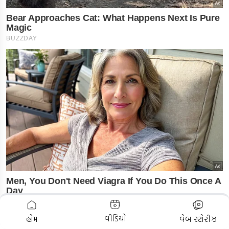
ADVERTISEMENT
વીડિયો
હોમ
વેબ સ્ટોરીઝ