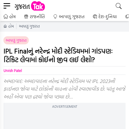
હોમ
રાજનીતિ
આપણું ગુજરાત
દેશ-દુનિયા
હોમ
આપણું ગુજરાત
આપણું ગુજરાત
IPL Finalનું નરેન્દ્ર મોદી સ્ટેડિયમમાં ગાંડપણઃ
ટિકિટ લેવામાં કોઈનો જીવ લઈ લેશો?
Urvish Patel
અમદાવાદઃ અમદાવાદના નરેન્દ્ર મોદી સ્ટેડિયમ પર IPL 2023ની
ફાઈનલ જોવા માટે લોકોની ચાહના હોવી સ્વાભાવીક છે. પરંતુ આજે
અહીં એવા પણ દ્રશ્યો જોવા પડ્યા છે…
ADVERTISEMENT