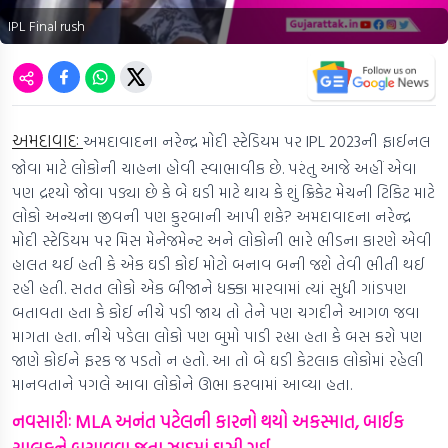
IPL Final rush
અમદાવાદઃ
અમદાવાદના નરેન્દ્ર મોદી સ્ટેડિયમ પર IPL 2023ની ફાઈનલ
જોવા માટે લોકોની ચાહના હોવી સ્વાભાવીક છે. પરંતુ આજે અહીં એવા
પણ દ્રશ્યો જોવા પડ્યા છે કે બે ઘડી માટે થાય કે શું ક્રિકેટ મેચની ટિકિટ માટે
લોકો અન્યના જીવની પણ કુરબાની આપી શકે? અમદાવાદના નરેન્દ્ર
મોદી સ્ટેડિયમ પર મિસ મેનેજમેન્ટ અને લોકોની ભારે ભીડના કારણે એવી
હાલત થઈ હતી કે એક ઘડી કોઈ મોટો બનાવ બની જશે તેવી ભીતી થઈ
રહી હતી. સતત લોકો એક બીજાને ધક્કા મારવામાં ત્યાં સુધી ગાંડપણ
બતાવતા હતા કે કોઈ નીચે પડી જાય તો તેને પણ ચગદીને આગળ જવા
માગતા હતા. નીચે પડેલા લોકો પણ બુમો પાડી રહ્યા હતા કે બસ કરો પણ
જાણે કોઈને ફરક જ પડતો ન હતો. આ તો બે ઘડી કેટલાક લોકોમાં રહેલી
માનવતાને પગલે આવા લોકોને ઊભા કરવામાં આવ્યા હતા.
નવસારીઃ MLA અનંત પટેલની કારનો થયો અકસ્માત, બાઈક