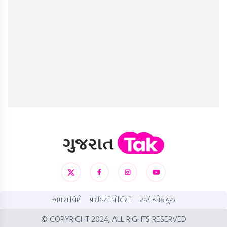
અમારા વિશે
પ્રાઈવસી પોલિસી
ટર્મ્સ ઓફ યુઝ
© COPYRIGHT 2024, ALL RIGHTS RESERVED