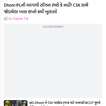
Dhoni IPLની આગામી સીઝન રમશે કે નહીં? CSK સાથે
જોડાયેલા ખાસ શખ્સે કર્યો ખુલાસો
By
Gujarat Tak
ADVERTISEMENT
MS Dhoni ને T20 વર્લ્ડકપ રમવા માટે મનાવશે BCCI? જુઓ