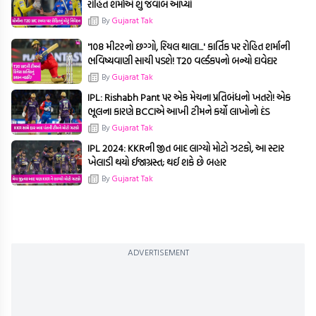
રોહિત શર્માએ શું જવાબ આપ્યો
By
Gujarat Tak
'108 મીટરનો છગ્ગો, રિયલ થાલા...' કાર્તિક પર રોહિત શર્માની
ભવિષ્યવાણી સાચી પડશે! T20 વર્લ્ડકપનો બન્યો દાવેદાર
By
Gujarat Tak
IPL: Rishabh Pant પર એક મેચના પ્રતિબંધનો ખતરો! એક
ભૂલના કારણે BCCIએ આખી ટીમને કર્યો લાખોનો દંડ
By
Gujarat Tak
IPL 2024: KKRની જીત બાદ લાગ્યો મોટો ઝટકો, આ સ્ટાર
ખેલાડી થયો ઈજાગ્રસ્ત; થઈ શકે છે બહાર
By
Gujarat Tak
ADVERTISEMENT