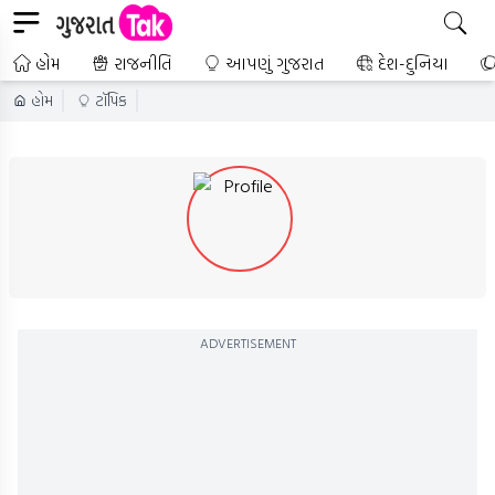
હોમ
રાજનીતિ
આપણું ગુજરાત
દેશ-દુનિયા
હોમ
ટૉપિક
ADVERTISEMENT