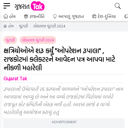
હોમ
રાજનીતિ
આપણું ગુજરાત
દેશ-દુનિયા
હોમ
ચૂંટણી
લોકસભા ચૂંટણી 2024
ચૂંટણી
લોકસભા ચૂંટણી 2024
ક્ષત્રિયોઓએ શરૂ કર્યું "ઓપરેશન રૂપાલા" ,
રાજકોટમાં કલેકટરને આવેદન પત્ર આપવા માટે
નીકળી મહારેલી
Gujarat Tak
રૂપાલાની ઉમેદવારી રદ્દ કરવાની ચળવળને "ઓપરેશન રૂપાલા" નામ
આપવામાં આવ્યું છે અને આ વચ્ચે રાજકોટમાં વિરોધમાં બપોરે
રાજપૂત કોર કમિટીની બેઠક મળી હતી. બાદમાં સાંજે 4 વાગ્યે
મહારેલીનું આયોજન કરાયું હતું
ADVERTISEMENT