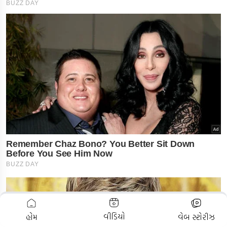
ADVERTISEMENT
વીડિયો
હોમ
વેબ સ્ટોરીઝ