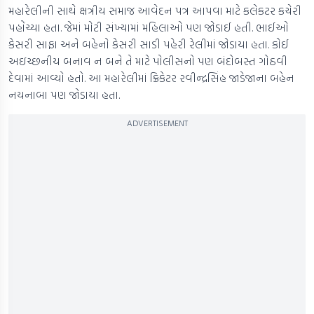
મહારેલીની સાથે ક્ષત્રીય સમાજ આવેદન પત્ર આપવા માટે કલેકટર કચેરી
પહોંચ્યા હતા. જેમાં મોટી સંખ્યામાં મહિલાઓ પણ જોડાઈ હતી. ભાઈઓ
કેસરી સાફા અને બહેનો કેસરી સાડી પહેરી રેલીમાં જોડાયા હતા. કોઈ
અઇચ્છનીય બનાવ ન બને તે માટે પોલીસનો પણ બંદોબસ્ત ગોઠવી
દેવામાં આવ્યો હતો. આ મહારેલીમાં ક્રિકેટર રવીન્દ્રસિંહ જાડેજાના બહેન
નયનાબા પણ જોડાયા હતા.
ADVERTISEMENT