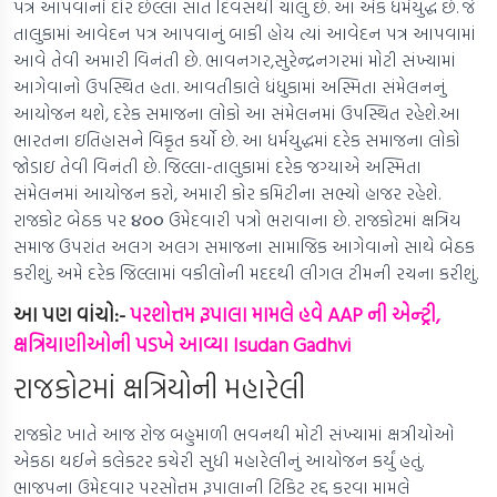
પત્ર આપવાનો દૌર છેલ્લા સાત દિવસથી ચાલુ છે. આ એક ધર્મયુદ્ધ છે. જે
તાલુકામાં આવેદન પત્ર આપવાનું બાકી હોય ત્યાં આવેદન પત્ર આપવામાં
આવે તેવી અમારી વિનંતી છે. ભાવનગર,સુરેન્દ્રનગરમાં મોટી સંખ્યામાં
આગેવાનો ઉપસ્થિત હતા. આવતીકાલે ધંધુકામાં અસ્મિતા સંમેલનનું
આયોજન થશે, દરેક સમાજના લોકો આ સંમેલનમાં ઉપસ્થિત રહેશે.આ
ભારતના ઇતિહાસને વિકૃત કર્યો છે. આ ધર્મયુદ્ધમાં દરેક સમાજના લોકો
જોડાઇ તેવી વિનંતી છે. જિલ્લા-તાલુકામાં દરેક જગ્યાએ અસ્મિતા
સંમેલનમાં આયોજન કરો, અમારી કોર કમિટીના સભ્યો હાજર રહેશે.
રાજકોટ બેઠક પર ૪૦૦ ઉમેદવારી પત્રો ભરાવાના છે. રાજકોટમાં ક્ષત્રિય
સમાજ ઉપરાંત અલગ અલગ સમાજના સામાજિક આગેવાનો સાથે બેઠક
કરીશું. અમે દરેક જિલ્લામાં વકીલોની મદદથી લીગલ ટીમની રચના કરીશું.
આ પણ વાંચો:-
પરશોત્તમ રૂપાલા મામલે હવે AAP ની એન્ટ્રી,
ક્ષત્રિયાણીઓની પડખે આવ્યા Isudan Gadhvi
રાજકોટમાં ક્ષત્રિયોની મહારેલી
રાજકોટ ખાતે આજ રોજ બહુમાળી ભવનથી મોટી સંખ્યામાં ક્ષત્રીયોઓ
એકઠા થઈને કલેકટર કચેરી સુધી મહારેલીનું આયોજન કર્યું હતું.
ભાજપના ઉમેદવાર પરસોત્તમ રૂપાલાની ટિકિટ રદ્દ કરવા મામલે