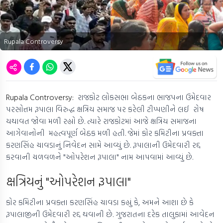
Rupala Controversy
Rupala Controversy:
રાજકોટ લોકસભા બેઠકના ભાજપના ઉમેદવાર
પરસોત્તમ રૂપાલા વિરુદ્ધ ક્ષત્રિય સમાજ પર કરેલી ટીપ્પણીને લઈ રોષ
યથાવત જોવા મળી રહ્યો છે. ત્યારે રાજકોટમાં આજે ક્ષત્રિય સમાજના
આગેવાનોની મહત્વપૂર્ણ બેઠક મળી હતી. જેમાં કોર કમિટીના પ્રવક્તા
કરણસિંહ ચાવડાનું નિવેદન સામે આવ્યું છે. રૂપાલાની ઉમેદવારી રદ્દ
કરવાની ચળવળને "ઓપરેશન રૂપાલા" નામ આપવામાં આવ્યું છે.
ક્ષત્રિયનું "ઓપરેશન રૂપાલા"
કોર કમિટીના પ્રવક્તા કરણસિંહ ચાવડા કહ્યું કે, અમને આશા છે કે
રૂપાલાજીની ઉમેદવારી રદ્દ થવાની છે. ગુજરાતના દરેક તાલુકામાં આવેદન