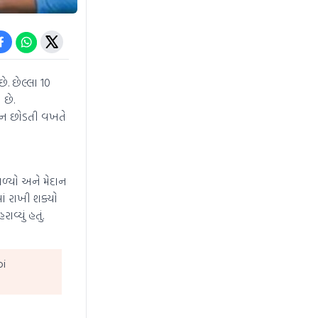
ે. છેલ્લા 10
છે.
ેદાન છોડતી વખતે
મળ્યો અને મેદાન
ં રાખી શક્યો
્યું હતું.
oi