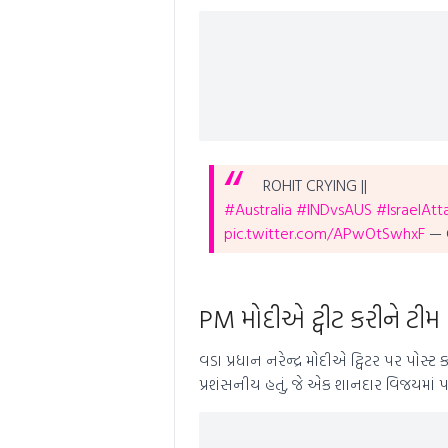
ROHIT CRYING ||
#Australia
#INDvsAUS
#IsraelAtt
pic.twitter.com/APwOtSwhxF
— 
PM મોદીએ ટ્વીટ કરીને ટીમ ઈન્
વડા પ્રધાન નરેન્દ્ર મોદીએ ટ્વિટર પર પોસ્ટ ક
પ્રશંસનીય હતું, જે એક શાનદાર વિજયમાં પર