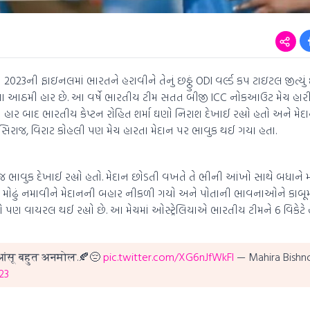
 2023ની ફાઇનલમાં ભારતને હરાવીને તેનું છઠ્ઠું ODI વર્લ્ડ કપ ટાઇટલ જીત્યું છ
 આ આઠમી હાર છે. આ વર્ષે ભારતીય ટીમ સતત બીજી ICC નોકઆઉટ મેચ હારી 
 આ હાર બાદ ભારતીય કેપ્ટન રોહિત શર્મા ઘણો નિરાશ દેખાઈ રહ્યો હતો અને મ
દ સિરાજ, વિરાટ કોહલી પણ મેચ હારતા મેદાન પર ભાવુક થઈ ગયા હતા.
 જ ભાવુક દેખાઈ રહ્યો હતો. મેદાન છોડતી વખતે તે ભીની આંખો સાથે બધાને 
ે મોઢું નમાવીને મેદાનની બહાર નીકળી ગયો અને પોતાની ભાવનાઓને કાબૂમા
 પણ વાયરલ થઈ રહ્યો છે. આ મેચમાં ઓસ્ટ્રેલિયાએ ભારતીય ટીમને 6 વિકેટે હરાવ
 आंसू बहुत अनमोल.🍂😔
pic.twitter.com/XG6nJfWkFI
— Mahira Bishn
23