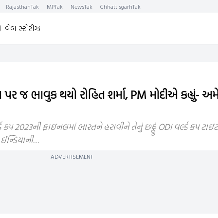
RajasthanTak
MPTak
NewsTak
ChhattisgarhTak
વેબ સ્ટોરીઝ
પર જ ભાવુક થયો રોહિત શર્મા, PM મોદીએ કહ્યું- અમે
પ 2023ની ફાઇનલમાં ભારતને હરાવીને તેનું છઠ્ઠું ODI વર્લ્ડ કપ ટાઇટલ 
મ ઈન્ડિયાની…
ADVERTISEMENT