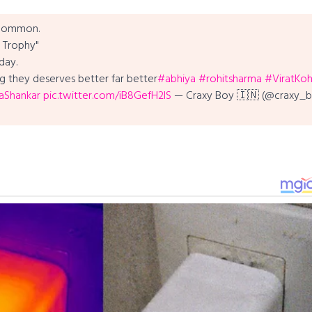
 common.
 Trophy"
day.
g they deserves better far better
#abhiya
#rohitsharma
#ViratKohl
aShankar
pic.twitter.com/iB8GefH2lS
— Craxy Boy 🇮🇳 (@craxy_b