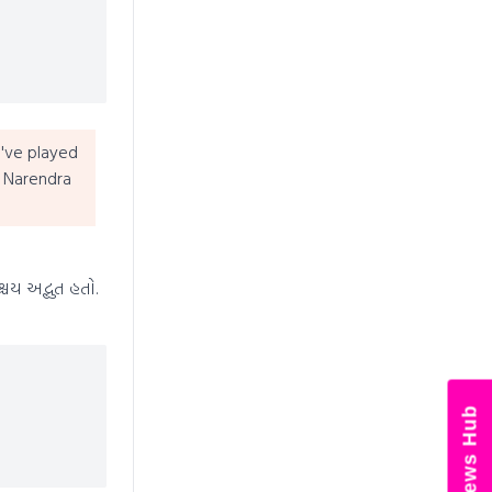
've played
 Narendra
્ચય અદ્ભુત હતો.
News Hub