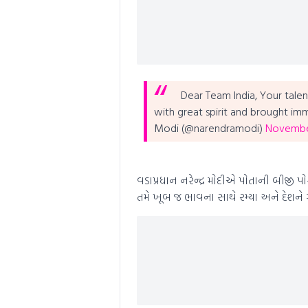
Dear Team India,
Your tale
with great spirit and brought im
Modi (@narendramodi)
November
વડાપ્રધાન નરેન્દ્ર મોદીએ પોતાની બીજી પોસ્
તમે ખૂબ જ ભાવના સાથે રમ્યા અને દેશને 