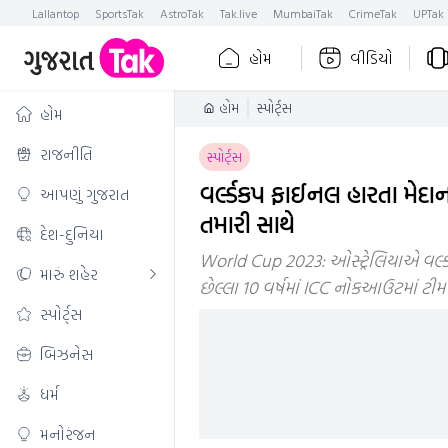
Lallantop
SportsTak
AstroTak
Tak.live
MumbaiTak
CrimeTak
UPTak
હોમ
વીડિયો
હોમ
સ્પોર્ટ્સ
હોમ
રાજનીતિ
સ્પોર્ટ્સ
વર્લ્ડકપ ફાઈનલ હારતા મેદાન 
આપણું ગુજરાત
તમારી સાથે
દેશ-દુનિયા
World Cup 2023: ઓસ્ટ્રેલિયાએ વર્લ્ડ ક
મારું શહેર
છેલ્લા 10 વર્ષમાં ICC નોકઆઉટમાં ટી
સ્પોર્ટ્સ
બિઝનેસ
ધર્મ
મનોરંજન