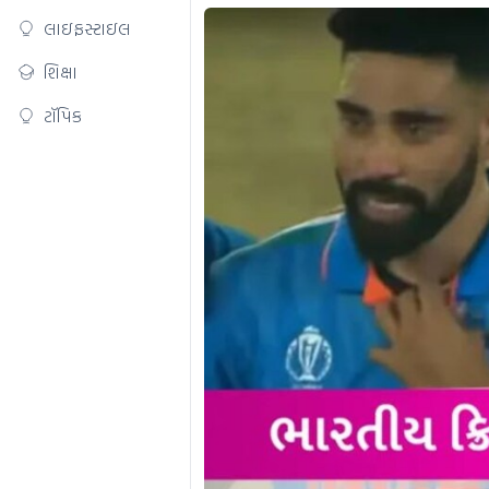
લાઇફસ્ટાઇલ
શિક્ષા
ટૉપિક