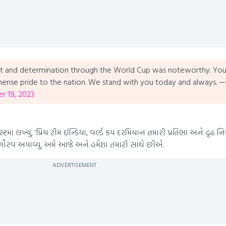
nt and determination through the World Cup was noteworthy. You
mense pride to the nation.
We stand with you today and always.
—
 19, 2023
ટમાં લખ્યું, ‘પ્રિય ટીમ ઈન્ડિયા, વર્લ્ડ કપ દરમિયાન તમારી પ્રતિભા અને દૃઢ નિશ
ગૌરવ અપાવ્યું. અમે આજે અને હંમેશા તમારી સાથે છીએ.
ADVERTISEMENT