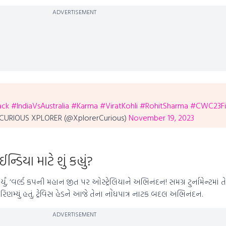
ADVERTISEMENT
ack
#IndiaVsAustralia
#Karma
#ViratKohli
#RohitSharma
#CWC23Fi
CURIOUS XPLORER (@XplorerCurious)
November 19, 2023
ડિયા માટે શું કહ્યું?
ર્યું, ‘વર્લ્ડ કપની મહાન જીત પર ઓસ્ટ્રેલિયાને અભિનંદન! સમગ્ર ટુર્નામેન્ટમાં તેમ
િણમ્યું હતું. ટ્રેવિસ હેડને આજે તેના નોંધપાત્ર નાટક બદલ અભિનંદન.
ADVERTISEMENT