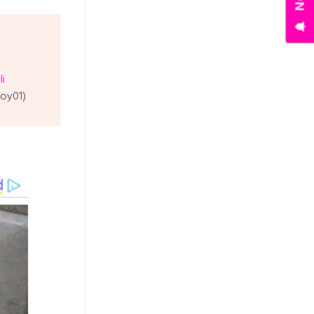
i
oy01)