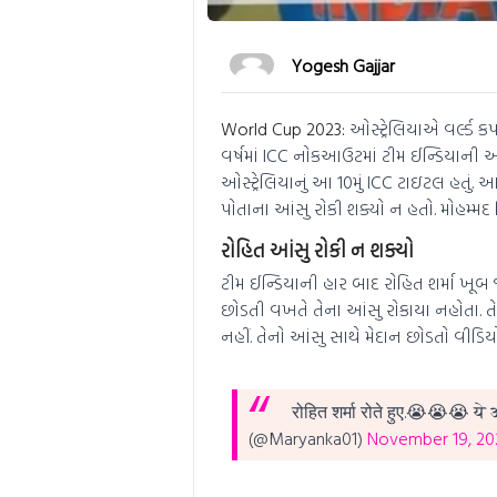
Yogesh Gajjar
World Cup 2023:
ઓસ્ટ્રેલિયાએ વર્લ્ડ કપ
વર્ષમાં ICC નોકઆઉટમાં ટીમ ઈન્ડિયાની
ઓસ્ટ્રેલિયાનું આ 10મું ICC ટાઇટલ હતું.
પોતાના આંસુ રોકી શક્યો ન હતો. મોહમ્મ
રોહિત આંસુ રોકી ન શક્યો
ટીમ ઈન્ડિયાની હાર બાદ રોહિત શર્મા ખૂબ
છોડતી વખતે તેના આંસુ રોકાયા નહોતા. ત
નહીં. તેનો આંસુ સાથે મેદાન છોડતો વીડિયો
रोहित शर्मा रोते हुए.😭😭😭
ये
(@Maryanka01)
November 19, 20