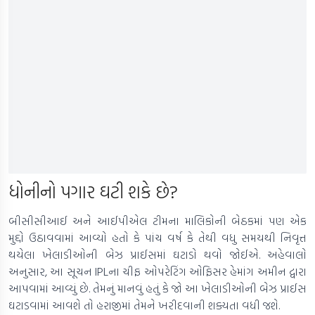
ધોનીનો પગાર ઘટી શકે છે?
બીસીસીઆઈ અને આઈપીએલ ટીમના માલિકોની બેઠકમાં પણ એક
મુદ્દો ઉઠાવવામાં આવ્યો હતો કે પાંચ વર્ષ કે તેથી વધુ સમયથી નિવૃત્ત
થયેલા ખેલાડીઓની બેઝ પ્રાઈસમાં ઘટાડો થવો જોઈએ. અહેવાલો
અનુસાર, આ સૂચન IPLના ચીફ ઓપરેટિંગ ઓફિસર હેમાંગ અમીન દ્વારા
આપવામાં આવ્યું છે. તેમનું માનવું હતું કે જો આ ખેલાડીઓની બેઝ પ્રાઈસ
ઘટાડવામાં આવશે તો હરાજીમાં તેમને ખરીદવાની શક્યતા વધી જશે.