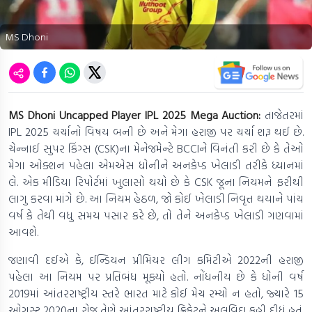
MS Dhoni
MS Dhoni Uncapped Player IPL 2025 Mega Auction:
તાજેતરમાં
IPL 2025 ચર્ચાનો વિષય બની છે અને મેગા હરાજી પર ચર્ચા શરૂ થઈ છે.
ચેન્નાઈ સુપર કિંગ્સ (CSK)ના મેનેજમેન્ટે BCCIને વિનંતી કરી છે કે તેઓ
મેગા ઓક્શન પહેલા એમએસ ધોનીને અનકેપ્ડ ખેલાડી તરીકે ધ્યાનમાં
લે. એક મીડિયા રિપોર્ટમાં ખુલાસો થયો છે કે CSK જૂના નિયમને ફરીથી
લાગુ કરવા માંગે છે. આ નિયમ હેઠળ, જો કોઈ ખેલાડી નિવૃત્ત થયાને પાંચ
વર્ષ કે તેથી વધુ સમય પસાર કરે છે, તો તેને અનકેપ્ડ ખેલાડી ગણવામાં
આવશે.
જણાવી દઈએ કે, ઈન્ડિયન પ્રીમિયર લીગ કમિટીએ 2022ની હરાજી
પહેલા આ નિયમ પર પ્રતિબંધ મૂક્યો હતો. નોંધનીય છે કે ધોની વર્ષ
2019માં આંતરરાષ્ટ્રીય સ્તરે ભારત માટે કોઈ મેચ રમ્યો ન હતો, જ્યારે 15
ઓગસ્ટ 2020ના રોજ તેણે આંતરરાષ્ટ્રીય ક્રિકેટને અલવિદા કહી દીધું હતું.