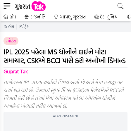
હોમ
રાજનીતિ
આપણું ગુજરાત
દેશ-દુનિયા
હોમ
સ્પોર્ટ્સ
સ્પોર્ટ્સ
IPL 2025 પહેલા MS ધોનીને લઈને મોટા
સમાચાર, CSKએ BCCI પાસે કરી અનોખી ડિમાન્ડ
Gujarat Tak
તાજેતરમાં IPL 2025 ચર્ચાનો વિષય બની છે અને મેગા હરાજી પર
ચર્ચા શરૂ થઈ છે. ચેન્નાઈ સુપર કિંગ્સ (CSK)ના મેનેજમેન્ટે BCCIને
વિનંતી કરી છે કે તેઓ મેગા ઓક્શન પહેલા એમએસ ધોનીને
અનકેપ્ડ ખેલાડી તરીકે ધ્યાનમાં લે.
ADVERTISEMENT