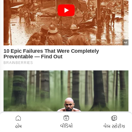
ADVERTISEMENT
વીડિયો
હોમ
વેબ સ્ટોરીઝ