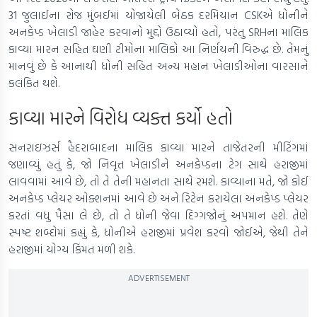
31 જુલાઈના રોજ મુંબઈમાં યોજાયેલી બેઠક દરમિયાન CSKએ ધોનીને
અનકેપ્ડ ખેલાડી જાહેર કરવાનો મુદ્દો ઉઠાવ્યો હતો, પરંતુ SRHના માલિક
કાવ્યા મારન સહિત ઘણી ટીમોના માલિકો આ નિર્ણયની વિરુદ્ધ છે. તેમનું
માનવું છે કે આનાથી ધોની સહિત અન્ય મહાન ખેલાડીઓના વારસાને
કલંકિત થશે.
કાવ્યા મારને વિરોધ વ્યક્ત કર્યો હતો
સનરાઇઝર્સ હૈદરાબાદના માલિક કાવ્યા મારને તાજેતરની મીટિંગમાં
જણાવ્યું હતું કે, જો નિવૃત્ત ખેલાડીને અનકેપ્ડના ટેગ સાથે હરાજીમાં
લાવવામાં આવે છે, તો તે તેની મહાનતા સાથે રમશે. કાવ્યાના મતે, જો કોઈ
અનકેપ્ડ પ્લેયર ઓક્શનમાં આવે છે અને રિટેન કરાયેલા અનકેપ્ડ પ્લેયર
કરતાં વધુ પૈસા લે છે, તો તે ધોની જેવા દિગ્ગજોનું અપમાન હશે. તેણે
સ્પષ્ટ શબ્દોમાં કહ્યું કે, ધોનીએ હરાજીમાં પ્રવેશ કરવો જોઈએ, જેથી તેને
હરાજીમાં યોગ્ય કિંમત મળી શકે.
ADVERTISEMENT