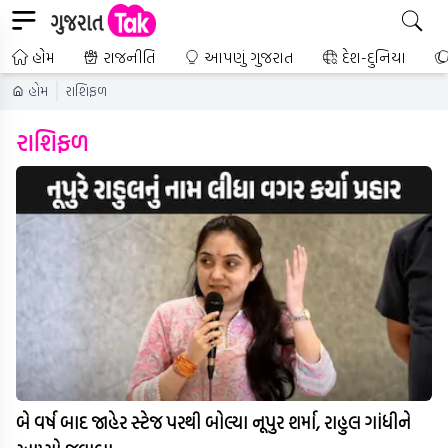
હોમ
રાજનીતિ
આપણું ગુજરાત
દેશ-દુનિયા
હોમ
રાશિફળ
રાશિફળ
બે વર્ષ બાદ જાહેર સ્ટેજ પરથી બોલ્યા નૂપુર શર્મા, રાહુલ ગાંધીને