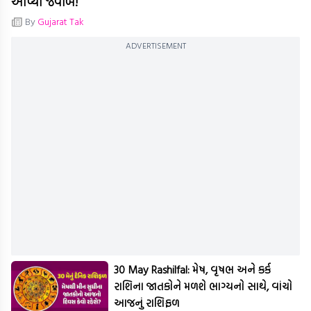
આપ્યો જવાબ!
By
Gujarat Tak
ADVERTISEMENT
30 May Rashilfal: મેષ, વૃષભ અને કર્ક
રાશિના જાતકોને મળશે ભાગ્યનો સાથે, વાંચો
આજનું રાશિફળ