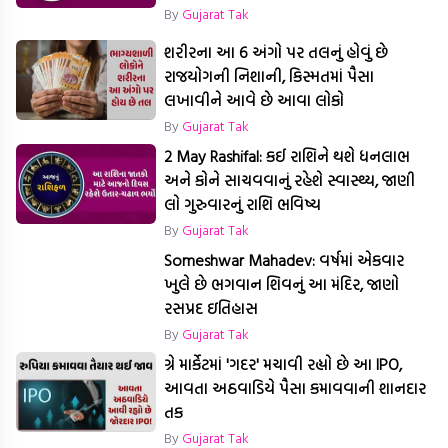
By
Gujarat Tak
શરીરના આ 6 અંગો પર તલનું હોવું છે
રાજયોગની નિશાની, કિસ્મતમાં પૈસા
લખાવીને આવે છે આવા લોકો
By
Gujarat Tak
2 May Rashifal: કઈ રાશિને થશે ધનલાભ
અને કોને સાચવવાનું રહેશે સ્વાસ્થ્ય, જાણી
લો ગુરુવારનું રાશિ ભવિષ્ય
By
Gujarat Tak
Someshwar Mahadev: વર્ષમાં એકવાર
ખુલે છે ભગવાન શિવનું આ મંદિર, જાણો
રસપ્રદ ઇતિહાસ
By
Gujarat Tak
ગ્રે માર્કેટમાં 'ગદર' મચાવી રહ્યો છે આ IPO,
આવતા અઠવાડિયે પૈસા કમાવવાની શાનદાર
તક
By
Gujarat Tak