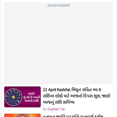
ADVERTISEMENT
22 April Rashifal: મિથુન સહિત આ 6
રાશિના લોકો માટે આજનો દિવસ શુભ, જાણો
આજનું રાશિ ભવિષ્ય
By
Gujarat Tak
હનુમાન જયંતિ પર શનિ બનાવશે દુર્લભ