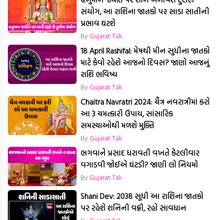
સંયોગ, આ રાશિના જાતકો પર સાડા સાતીની
પ્રભાવ ઘટશે
By
Gujarat Tak
18 April Rashifal: મેષથી મીન સુધીના જાતકો
માટે કેવો રહેશે આજનો દિવસ? જાણો આજનું
રાશિ ભવિષ્ય
By
Gujarat Tak
Chaitra Navratri 2024: ચૈત્ર નવરાત્રીમાં કરો
આ 3 ચમત્કારી ઉપાય, સાંસારિક
સમસ્યાઓથી મળશે મુક્તિ
By
Gujarat Tak
ભગવાને પ્રસાદ ધરાવતી વખતે કેટલીવાર
વગાડવી જોઈએ ઘંટડી? જાણી લો નિયમો
By
Gujarat Tak
Shani Dev: 2038 સુધી આ રાશિના જાતકો
પર રહેશે શનિની વક્રી, રહો સાવધાન