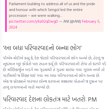
Parliament building to address all of us and the pride
and honour with which Sengol led the entire
procession – we were walking…
pic.twitter.com/y8a92qDwgD
— ANI (@ANI)
February 5,
2024
‘આ બધા પરિવારવાદનો બન્યા ભોગ’
પીએમ મોદીએ કહ્યું કે, દેશ જેટલો પરિવારવાદનો ભોગ બન્યો છે, તેટલું જ
નુકસાન ખુદ કોંગ્રેસે પણ સહન કર્યું છે. પરિવારવાદની સેવા તો કરવી પડે
છે. મલ્લિકાર્જુન ખડગે આ ગૃહમાંથી તે ગૃહમાં ચાલ્યા ગયા. ગુલામ નબી તો
પાર્ટીમાંથી જ શિફ્ટ થઈ ગયા. આ બધા પરિવારવાદનો ભોગ બન્યાં છે.
એક જ પ્રોડક્ટને વારંવાર લોન્ચ કરવાના ચક્કરમાં પોતાની જ દુકાન પર
તાળુ લગાવવાનો વારો આવ્યો છે.
પરિવારવાદ દેશના લોકતંત્ર માટે ખતરોઃ PM