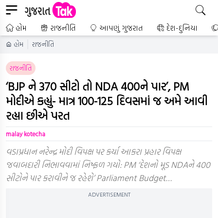
હોમ
રાજનીતિ
આપણું ગુજરાત
દેશ-દુનિયા
હોમ
રાજનીતિ
રાજનીતિ
‘BJP ને 370 સીટો તો NDA 400ને પાર’, PM
મોદીએ કહ્યું- માત્ર 100-125 દિવસમાં જ અમે આવી
રહ્યા છીએ પરત
malay kotecha
વડાપ્રધાન નરેન્દ્ર મોદી વિપક્ષ પર કર્યા આકરા પ્રહાર વિપક્ષ
જવાબદારી નિભાવવામાં નિષ્ફળ ગયો: PM ‘દેશનો મૂડ NDAને 400
સીટોને પાર કરાવીને જ રહેશે’ Parliament Budget…
ADVERTISEMENT