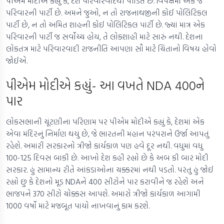
પીએમ મોદીએ કહ્યું કે, દેશ પરિવારવાદથી પીડિત છે. વિપક્ષમાં એક જ
પરિવારની પાર્ટી છે. અમને જુઓ, ન તો રાજનાથજીની કોઈ પોલિટિકલ
પાર્ટી છે, ન તો અમિત શાહની કોઈ પોલિટિકલ પાર્ટી છે. જ્યાં માત્ર એક
પરિવારની પાર્ટી જ સર્વોચ્ચ હોય, તે લોકશાહી માટે સારું નથી. દેશના
લોકતંત્ર માટે પરિવારવાદી રાજનીતિ આપણા સૌ માટે ચિંતાનો વિષય હોવો
જોઈએ.
પીએમ મોદીએ કહ્યું- આ વખતે NDA 400ને
પાર
લોકસભાની ચૂંટણીના પરિણામ પર પીએમ મોદીએ કહ્યું કે, દેશમાં એક
એવા મંદિરનું નિર્માણ થયું છે, જે ભારતની મહાન પરંપરાને ઉર્જા આપતું
રહેશે. અમારી સરકારનો ત્રીજો કાર્યકાળ પણ હવે દૂર નથી. વધુમાં વધુ
100-125 દિવસ બાકી છે. આખો દેશ કહી રહ્યો છે કે અબ કી બાર મોદી
સરકાર. હું સામાન્ય રીતે આંકડાઓના ચક્કરમાં નથી પડતો. પરંતુ હું જોઈ
રહ્યો છું કે દેશનો મૂડ NDAને 400 સીટોને પાર કરાવીને જ રહેશે અને
ભાજપને 370 સીટો ચોક્કસ આપશે. અમારો ત્રીજો કાર્યકાળ આગામી
1000 વર્ષો માટે મજબૂત પાયો નાખવાનું કામ કરશે.