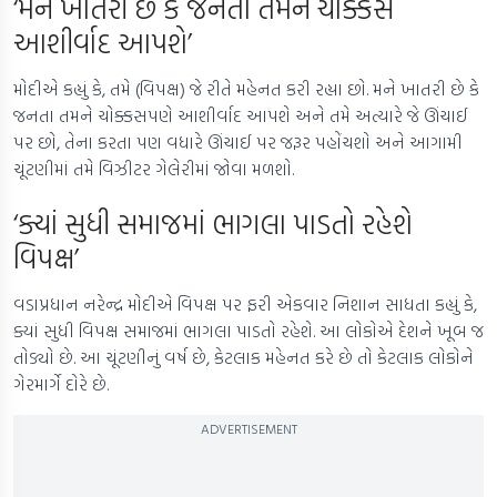
‘મને ખાતરી છે કે જનતા તમને ચોક્કસ
આશીર્વાદ આપશે’
મોદીએ કહ્યું કે, તમે (વિપક્ષ) જે રીતે મહેનત કરી રહ્યા છો. મને ખાતરી છે કે
જનતા તમને ચોક્કસપણે આશીર્વાદ આપશે અને તમે અત્યારે જે ઊંચાઈ
પર છો, તેના કરતા પણ વધારે ઊંચાઈ પર જરૂર પહોંચશો અને આગામી
ચૂંટણીમાં તમે વિઝીટર ગેલેરીમાં જોવા મળશો.
‘ક્યાં સુધી સમાજમાં ભાગલા પાડતો રહેશે
વિપક્ષ’
વડાપ્રધાન નરેન્દ્ર મોદીએ વિપક્ષ પર ફરી એકવાર નિશાન સાધતા કહ્યું કે,
ક્યાં સુધી વિપક્ષ સમાજમાં ભાગલા પાડતો રહેશે. આ લોકોએ દેશને ખૂબ જ
તોડ્યો છે. આ ચૂંટણીનું વર્ષ છે, કેટલાક મહેનત કરે છે તો કેટલાક લોકોને
ગેરમાર્ગે દોરે છે.
ADVERTISEMENT