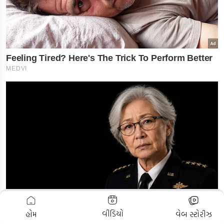
ADVERTISEMENT
વીડિયો
હોમ
વેબ સ્ટોરીઝ