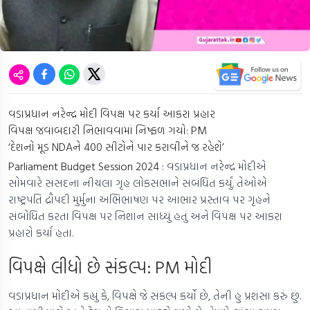
વડાપ્રધાન નરેન્દ્ર મોદી વિપક્ષ પર કર્યા આકરા પ્રહાર
વિપક્ષ જવાબદારી નિભાવવામાં નિષ્ફળ ગયો: PM
‘દેશનો મૂડ NDAને 400 સીટોને પાર કરાવીને જ રહેશે’
Parliament Budget Session 2024 :
વડાપ્રધાન નરેન્દ્ર મોદીએ
સોમવારે સંસદના નીચલા ગૃહ લોકસભાને સંબંધિત કર્યું. તેઓએ
રાષ્ટ્રપતિ દ્રૌપદી મુર્મુના અભિભાષણ પર આભાર પ્રસ્તાવ પર ગૃહને
સંબોધિત કરતા વિપક્ષ પર નિશાન સાધ્યું હતું અને વિપક્ષ પર આકરા
પ્રહારો કર્યા હતા.
વિપક્ષે લીધો છે સંકલ્પ: PM મોદી
વડાપ્રધાન મોદીએ કહ્યું કે, વિપક્ષે જે સંકલ્પ કર્યો છે, તેની હું પ્રશંસા કરું છું.