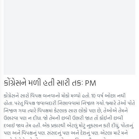
કોંગ્રેસને મળી હતી સારી તકઃ PM
કોંગ્રેસને સારો વિપક્ષ બનવાનો મોકો મળ્યો હતો. 10 વર્ષ ઓછા નથી
હોતા. પરંતુ વિપક્ષ જવાબદારી નિભાવવામાં નિષ્ફળ ગયો. જ્યારે તેઓ પોતે
નિષ્ફળ ગયા ત્યારે વિપક્ષમાં કેટલાક સારા લોકો પણ છે, તેઓએ તેમને
ઉભરવા પણ ન દીધા. જો તેમની છબી ઉભરી જાત તો કોઈની છબી
દબાઈ જાય તેમ હતી. એક પ્રકારથી એટલું મોટું નુકસાન કરી દીધું, પોતાનું
પણ અને વિપક્ષનું પણ. સંસદનું પણ અને દેશનું પણ. એટલા માટે મને