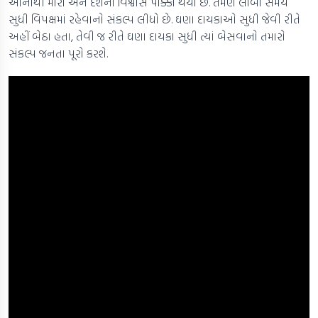
આનાથી મારો અને દેશનો વિશ્વાસ પાક્કો થયો છે. તેમણે લાંબા સમય
સુધી વિપક્ષમાં રહેવાનો સંકલ્પ લીધો છે. ઘણા દાયકાઓ સુધી જેવી રીતે
અહીં બેઠા હતા, તેવી જ રીતે ઘણા દાયકા સુધી ત્યાં બેસવાનો તમારો
સંકલ્પ જનતા પૂરો કરશે.