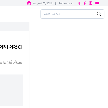
August 07, 2026
|
Follow us at:
ી ગયા ગઝલ
માચારથી તેમના