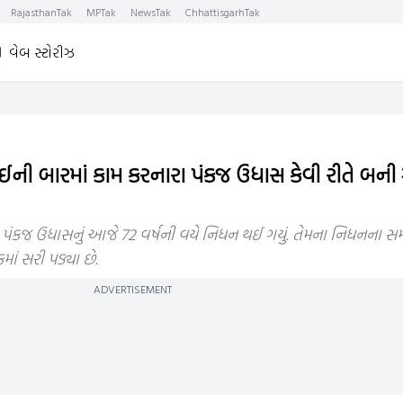
RajasthanTak
MPTak
NewsTak
ChhattisgarhTak
વેબ સ્ટોરીઝ
ઈની બારમાં કામ કરનારા પંકજ ઉધાસ કેવી રીતે બન
પંકજ ઉધાસનું આજે 72 વર્ષની વયે નિધન થઈ ગયું. તેમના નિધનના સ
ાં સરી પડ્યા છે.
ADVERTISEMENT