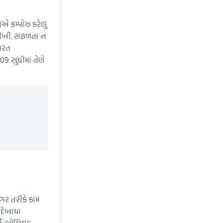
એ કમ્પોઝ કરેલું
 શીખી. સફળતા ન
ભારત
9 સુધીમાં તેણે
ંગર તરીકે કામ
 દેખાયા
ો. બોલિવૂડ