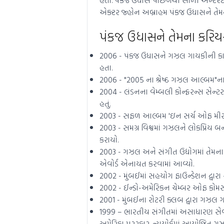
એક્ટર જ્હોન અબ્રાહમ પંકજ ઉધાસને તેમન
પંકજ ઉધાસને તેમના કરિયર
2006 - પંકજ ઉધાસને ગઝલ ગાયકીની કારકિર
હતા.
2006 - "2005 ના શ્રેષ્ઠ ગઝલ આલ્બમ"ના 
2004 - લંડનના વેમ્બલી કોન્ફરન્સ સેન્ટ
હતું.
2003 - સફળ આલ્બમ 'ઇન સર્ચ ઓફ મીર' 
2003 - સમગ્ર વિશ્વમાં ગઝલને લોકપ્રિય બ
કરાયો.
2003 - ગઝલ અને સંગીત ઉદ્યોગમાં તેમન
એવોર્ડ એનાયત કરવામાં આવ્યો.
2002 - મુંબઈમાં સહયોગ ફાઉન્ડેશન દ્વારા સંગ
2002 - ઈન્ડો-અમેરિકન ચેમ્બર ઓફ કોમર્સ 
2001 - મુંબઈના રોટરી ક્લબ દ્વારા ગઝલ ગ
1999 – ભારતીય સંગીતમાં અસાધારણ સેવા
અમેરિકા પુરસ્કાર. ન્યુયોર્કમાં આયોજિત 