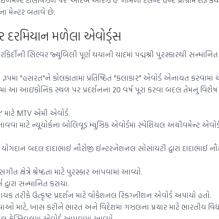
ા મેન્ટર બતાવે છે.
 દરમિયાન મળેલા એવોર્ડ્સ
્દીની સિલ્વર જ્યુબિલી પૂર્ણ થયાની યાદમાં પદ્મશ્રી પુરસ્કારથી સન્માનિત
રૂપમાં "હસરત"ને કોલકાતામાં પ્રતિષ્ઠિત "કલાકાર" એવોર્ડ એનાયત કરવામાં 
રમાં આ આઇકોનિક સ્થળ પર પ્રદર્શનના 20 વર્ષ પૂરા કરવા બદલ તેમનું વિશેષ
માટે MTV એમી એવોર્ડ.
નાવવા માટે ન્યૂયોર્કના બોલિવૂડ મ્યુઝિક એવોર્ડમાં સ્પેશિયલ અચીવમેન્ટ એવ
ા યોગદાન બદલ દાદાભાઈ નૌરોજી ઈન્ટરનેશનલ સોસાયટી દ્વારા દાદાભાઈ નૌ
ીત ક્ષેત્રે શ્રેષ્ઠતા માટે પુરસ્કાર આપવામાં આવ્યો.
દ્વારા સન્માનિત કરાયા.
ાયક તરીકે ઉત્કૃષ્ટ પ્રદર્શન માટે વોકેશનલ રિકગ્નીશન એવોર્ડ અપાયો હતો.
ઓ માટે, ખાસ કરીને ભારત અને વિદેશમાં ગઝલના પ્રચાર માટે ભારતીય વિદ્
ગઝલ ફેસ્ટિવલમાં એવોર્ડ આપવામાં આવ્યો.