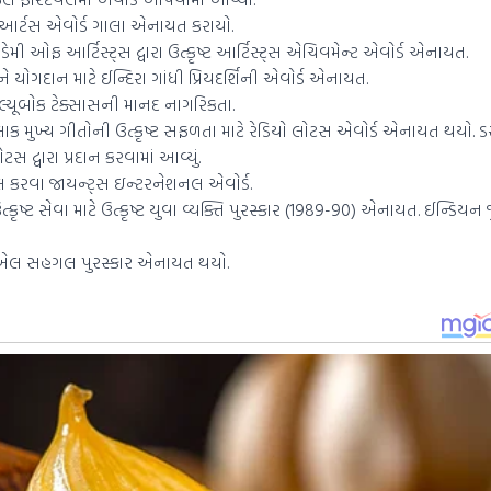
યન આર્ટસ એવોર્ડ ગાલા એનાયત કરાયો.
મી ઓફ આર્ટિસ્ટ્સ દ્વારા ઉત્કૃષ્ટ આર્ટિસ્ટ્સ એચિવમેન્ટ એવોર્ડ એનાયત.
િ અને યોગદાન માટે ઈન્દિરા ગાંધી પ્રિયદર્શિની એવોર્ડ એનાયત.
લ્યૂબોક ટેક્સાસની માનદ નાગરિકતા.
ેટલાક મુખ્ય ગીતોની ઉત્કૃષ્ટ સફળતા માટે રેડિયો લોટસ એવોર્ડ એનાયત થયો.
ટસ દ્વારા પ્રદાન કરવામાં આવ્યું.
હાંસલ કરવા જાયન્ટ્સ ઇન્ટરનેશનલ એવોર્ડ.
 ઉત્કૃષ્ટ સેવા માટે ઉત્કૃષ્ટ યુવા વ્યક્તિ પુરસ્કાર (1989-90) એનાયત. ઈન્ડિયન 
 કે.એલ સહગલ પુરસ્કાર એનાયત થયો.