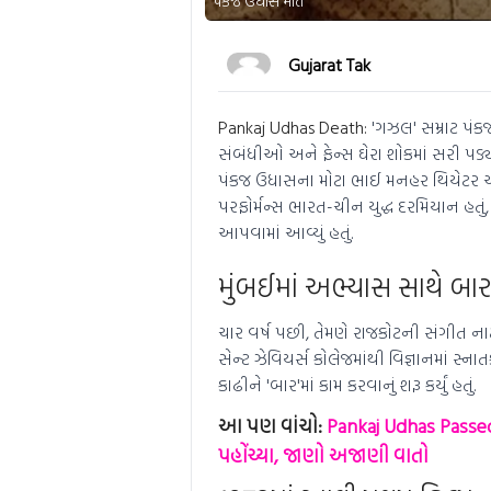
પંકજ ઉધાસ મોત
Gujarat Tak
Pankaj Udhas Death:
'ગઝલ' સમ્રાટ પંક
સંબંધીઓ અને ફેન્સ ઘેરા શોકમાં સરી પડ
પંકજ ઉધાસના મોટા ભાઈ મનહર થિયેટર એક્ટ
પરફોર્મન્સ ભારત-ચીન યુદ્ધ દરમિયાન હતું, જેમ
આપવામાં આવ્યું હતું.
મુંબઈમાં અભ્યાસ સાથે બાર
ચાર વર્ષ પછી, તેમણે રાજકોટની સંગીત નાટ
સેન્ટ ઝેવિયર્સ કોલેજમાંથી વિજ્ઞાનમાં સ્ન
કાઢીને 'બાર'માં કામ કરવાનું શરૂ કર્યું હતું.
આ પણ વાંચો:
Pankaj Udhas Passed 
પહોંચ્યા, જાણો અજાણી વાતો