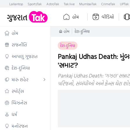
Lallantop
SportsTak
AstroTak
Tak.live
MumbaiTak
CrimeTak
UPTak
હોમ
વીડિયો
હોમ
દેશ-દુનિયા
હોમ
રાજનીતિ
દેશ-દુનિયા
Pankaj Udhas Death: મુંબ
આપણું ગુજરાત
'સ્રમાટ'?
દેશ-દુનિયા
Pankaj Udhas Death: 'ગઝલ' સમ્રાટ 
મારું શહેર
પરિજનો, સંબંધીઓ અને ફેન્સ ઘેરા શોકમ
સ્પોર્ટ્સ
બિઝનેસ
ધર્મ
મનોરંજન