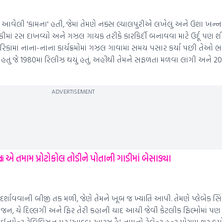
આવેલી 'કામના' હતી, જેમાં તેમણે નક્સ લ્યાલપુરીએ લખેલું અને ઉશા ખન્ના
ાયકીમાં રસ દાખવ્યો અને ગઝલ ગાયક તરીકે કારકિર્દી બનાવવા માટે ઉર્દૂ પણ
ેરિકામાં નાના-નાના કાર્યક્રમોમાં ગઝલ ગાવામાં સમય પસાર કર્યા પછી તેઓ 
ું જે 1980માં રિલીઝ થયું હતું. અહીંથી તેમને સફળતા મળવા લાગી અને 200
ADVERTISEMENT
એ તમામ પ્રોટોકોલ તોડીને પોતાની ગાડીમાં બેસાડ્યા
 દર્શાવવાની બીજી તક મળી, જેણે તેમને ખૂબ જ ખ્યાતિ આપી. તેમણે પ્લેબેક સિ
ઓ સાજન, યે દિલ્લગી અને ફિર તેરી કહાની યાદ આયી જેવી કેટલીક ફિલ્મોમાં પણ
મેન્ટ ટેલિવિઝન પર 'આદબ આરઝ હૈ' નામનો ટેલેન્ટ હન્ટ પ્રોગ્રામ શરૂ કર્ય