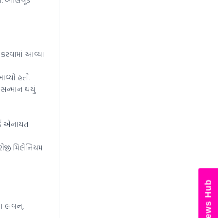
 કરવામાં આવ્યા
આવ્યો હતો.
 સન્માન થયું
ોર્ડ એનાયત
રોજી મિલેનિયમ
News Hub
યા ભવન,