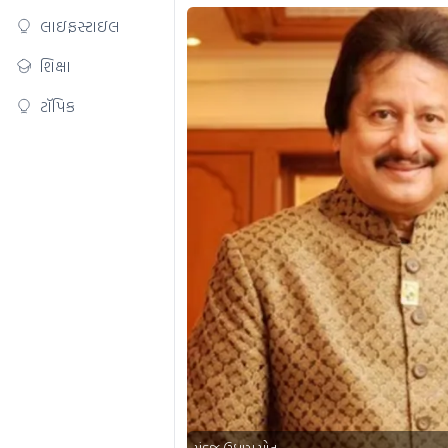
લાઇફસ્ટાઇલ
શિક્ષા
ટૉપિક