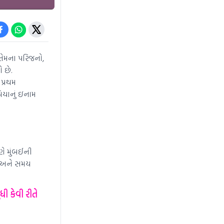
તેમના પરિજનો,
 છે.
પ્રથમ
ૂપિયાનું ઇનામ
ણે મુંબઈની
હતા અને સમય
ી કેવી રીતે