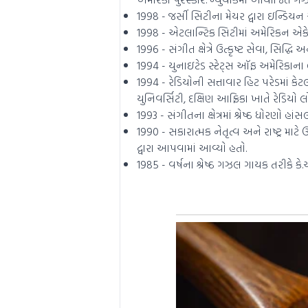
1998 - જર્સી સિટીના મેયર દ્વારા ઇન્ડિ
1998 - એટલાન્ટિક સિટીમાં અમેરિકન એકેડે
1996 - સંગીત ક્ષેત્રે ઉત્કૃષ્ટ સેવા, સિદ્ધ
1994 - યુનાઇટેડ સ્ટેટ્સ ઑફ અમેરિકાના 
1994 - રેડિયોની સત્તાવાર હિટ પરેડમાં ક
યુનિવર્સિટી, દક્ષિણ આફ્રિકા ખાતે રેડિયો લો
1993 - સંગીતના ક્ષેત્રમાં શ્રેષ્ઠ ધોરણો 
1990 - સકારાત્મક નેતૃત્વ અને રાષ્ટ્ર માટે
દ્વારા આપવામાં આવ્યો હતો.
1985 - વર્ષના શ્રેષ્ઠ ગઝલ ગાયક તરીકે