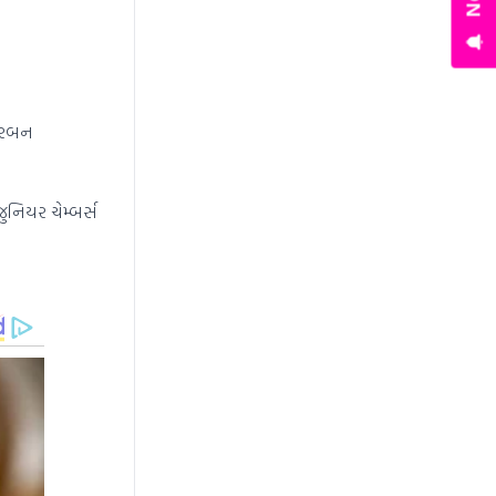
 ડરબન
જુનિયર ચેમ્બર્સ