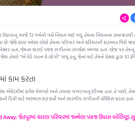
જ ઉધાસનું આજે 72 વર્ષની વયે નિધન થઈ ગયું. તેમના નિધનના સમાચારથી 
્યા છે. જોકે ઘણા ઓછા લોકો તેમના પરિવાર અને કરિયરની શરૂઆત વિશે જાણે
ર હતા, જેમના કારણે પંકજ સંગીતના સંપર્કમાં આવ્યા હતા. સ્ટેજ પર તેમનું 
ાં તેમણે "એ મેરે વતન કે લોગોં" ગાયું હતું, જેના માટે તેમને પ્રેક્ષક દ્વારા 51 ર
માં કામ કરતા
્ય એકેડમીમાં પ્રવેશ મેળવ્યો અને તબલા વગાડવાનું શીખ્યા હતા. તે પછી, તેમ
ાતકની ડિગ્રી માટે અભ્યાસ શરૂ કર્યો અને શાસ્ત્રીય સંગીતની પ્રેક્ટિસ કરતા 
Away: જેતપુરમાં ચારણ પરિવારમાં જન્મેલા પંકજ ઉધાસ બોલિવૂડ સુધ