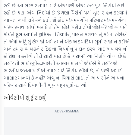
રહી છે. આ સરકાર તમારા માટે એક પછી એક મહત્વપૂર્ણ નિર્ણયો લઈ
રહી છે. ઘણા એવા નિર્ણયો છે જે ઘણા વિરોધી પક્ષો દ્વારા સહન કરવામાં
આવતા નથી. તમે મને કહો, જો કોઈ મધ્યમવર્ગીય પરિવાર મધ્યમવર્ગના
પરિવારમાંથી દીવો ખરીદે તો તેમાં કોઈ વિરોધ હોવો જોઈએ? જો આપણે
કોઈને ફૂલ આપીને ટ્રાફિકના નિયમોનું પાલન કરાવવાનું કહેતા હોઈએ
તો એમાં ખોટું શું છે? જો અમે તમને એક અઠવાડિયા સુધી સજા ન કરીએ
અને તમારા બાળકને ટ્રાફિકના નિયમોનું પાલન કરવા યાદ અપાવવાની
કોશિશ ન કરીએ તો તે સારી વાત છે કે ખરાબ? આ નિર્ણય યોગ્ય છે કે
નહીં? તો ભાઈ ભૂપેન્દ્રભાઈનો આભાર માનવો જોઈએ કે નહીં? જો
ભારતીય જનતા પાર્ટીએ તમારા માટે નિર્ણય લીધો છે, તો પછી અમારો
આભાર માનવો કે નહીં? એવું ના વિચારો ભાઈ. તો આપ સૌને આપના
પરિવાર સાથે દિવાળીની ખૂબ ખૂબ શુભેચ્છાઓ.
ઓવૈસીએ શું ટ્વીટ કર્યું
ADVERTISEMENT