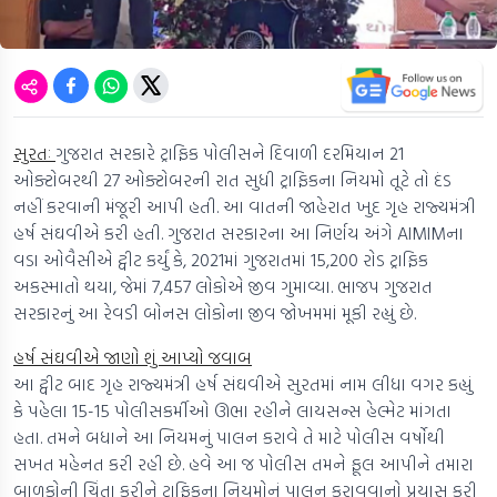
સુરતઃ
ગુજરાત સરકારે ટ્રાફિક પોલીસને દિવાળી દરમિયાન 21
ઓક્ટોબરથી 27 ઓક્ટોબરની રાત સુધી ટ્રાફિકના નિયમો તૂટે તો દંડ
નહીં કરવાની મંજૂરી આપી હતી. આ વાતની જાહેરાત ખુદ ગૃહ રાજ્યમંત્રી
હર્ષ સંઘવીએ કરી હતી. ગુજરાત સરકારના આ નિર્ણય અંગે AIMIMના
વડા ઓવૈસીએ ટ્વીટ કર્યું કે, 2021માં ગુજરાતમાં 15,200 રોડ ટ્રાફિક
અકસ્માતો થયા, જેમાં 7,457 લોકોએ જીવ ગુમાવ્યા. ભાજપ ગુજરાત
સરકારનું આ રેવડી બોનસ લોકોના જીવ જોખમમાં મૂકી રહ્યું છે.
હર્ષ સંઘવીએ જાણો શું આપ્યો જવાબ
આ ટ્વીટ બાદ ગૃહ રાજ્યમંત્રી હર્ષ સંઘવીએ સુરતમાં નામ લીધા વગર કહ્યું
કે પહેલા 15-15 પોલીસકર્મીઓ ઊભા રહીને લાયસન્સ હેલ્મેટ માંગતા
હતા. તમને બધાને આ નિયમનું પાલન કરાવે તે માટે પોલીસ વર્ષોથી
સખત મહેનત કરી રહી છે. હવે આ જ પોલીસ તમને ફૂલ આપીને તમારા
બાળકોની ચિંતા કરીને ટ્રાફિકના નિયમોનું પાલન કરાવવાનો પ્રયાસ કરી