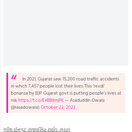
In 2021, Gujarat saw 15,200 road traffic accidents
in which 7,457 people lost their lives. This ‘revdi’
bonanza by BJP Gujarat govt is putting people’s lives at
risk
https://t.co/ExBBiImjPK
— Asaduddin Owaisi
(@asadowaisi)
October 22, 2022
(વીથ ઈનપુટઃ સંજયસિંહ રાઠોડ, સુરત)