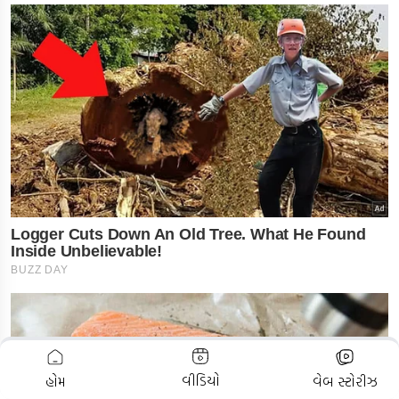
ADVERTISEMENT
વીડિયો
હોમ
વેબ સ્ટોરીઝ