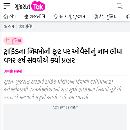
હોમ
રાજનીતિ
આપણું ગુજરાત
દેશ-દુનિયા
હોમ
દેશ-દુનિયા
દેશ-દુનિયા
ટ્રાફિકના નિયમોની છૂટ પર ઓવૈસીનું નામ લીધા
વગર હર્ષ સંઘવીએ કર્યા પ્રહાર
Urvish Patel
સુરતઃ ગુજરાત સરકારે ટ્રાફિક પોલીસને દિવાળી દરમિયાન 21
ઓક્ટોબરથી 27 ઓક્ટોબરની રાત સુધી ટ્રાફિકના નિયમો તૂટે તો
દંડ નહીં કરવાની મંજૂરી આપી હતી. આ વાતની…
ADVERTISEMENT