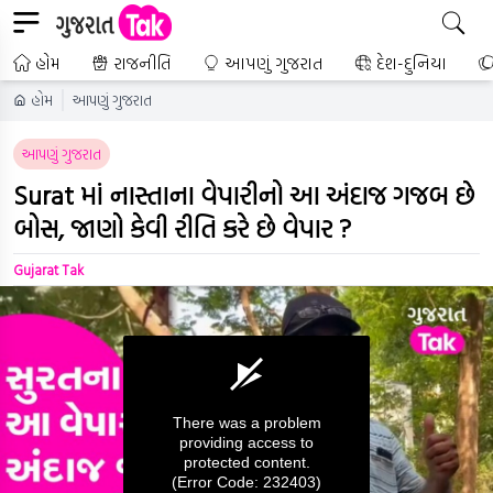
હોમ
રાજનીતિ
આપણું ગુજરાત
દેશ-દુનિયા
હોમ
આપણું ગુજરાત
આપણું ગુજરાત
Surat માં નાસ્તાના વેપારીનો આ અંદાજ ગજબ છે
બોસ, જાણો કેવી રીતિ કરે છે વેપાર ?
Gujarat Tak
There was a problem
providing access to
protected content.
(Error Code: 232403)