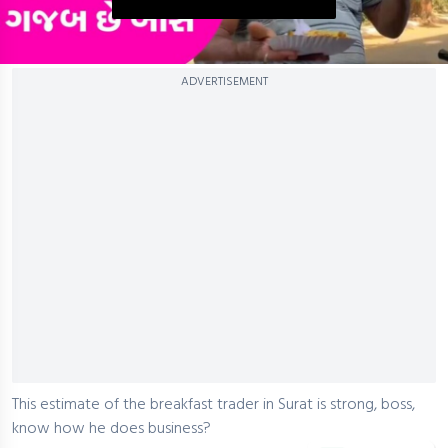
0
ADVERTISEMENT
seconds
of
0
seconds
This estimate of the breakfast trader in Surat is strong, boss,
know how he does business?