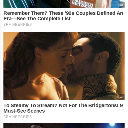
×
નોકરી-ધંધામાં પ્રગતિ... આ
રાશિના લોકોને ફળશે આજનો
દિવસ , જાણો તમારું રાશિફળ?