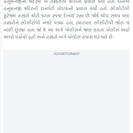
હનુમાનજીના મંદિરમાં બે તસ્કરોએ ચોરીનો પ્રયાસ કર્યો હતો. બંનેએ
હનુમાનજી મંદિરની દાનપેટી તોડવાનો પ્રયાસ કર્યો હતો. સીસીટીવી
ફૂટેજમાં તસ્કરો ચોરી કરતા સ્પષ્ટ દેખાઈ રહ્યા છે. જોકે થોડા સમય બાદ
તસ્કરોને સીસીટીવી નજરે પડ્યા હતા, ત્યારબાદ સીસીટીવી જોતા જ
નાશી છુટ્યા હતા. જો કે આ અંગે પોલીસને જાણ કરાતા પોલીસ અહીં
આવી પહોંચી હતી અને તસ્કરો અંગે પોલીસ તપાસ શરૂ થઈ છે.
ADVERTISEMENT