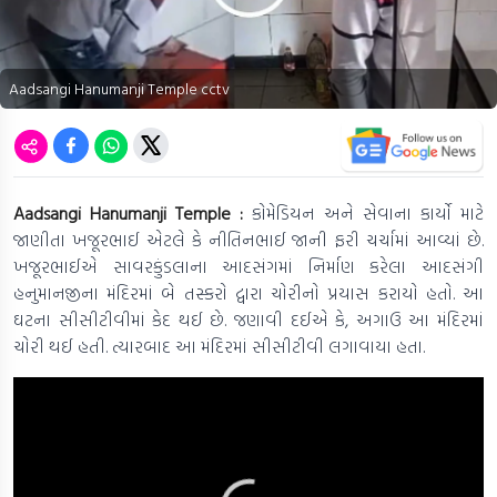
Aadsangi Hanumanji Temple cctv
Aadsangi Hanumanji Temple :
કોમેડિયન અને સેવાના કાર્યો માટે
જાણીતા ખજૂરભાઈ એટલે કે નીતિનભાઈ જાની ફરી ચર્ચામાં આવ્યાં છે.
ખજૂરભાઈએ સાવરકુંડલાના આદસંગમાં નિર્માણ કરેલા આદસંગી
હનુમાનજીના મંદિરમાં બે તસ્કરો દ્વારા ચોરીનો પ્રયાસ કરાયો હતો. આ
ઘટના સીસીટીવીમાં કેદ થઈ છે. જણાવી દઈએ કે, અગાઉ આ મંદિરમાં
ચોરી થઈ હતી. ત્યારબાદ આ મંદિરમાં સીસીટીવી લગાવાયા હતા.