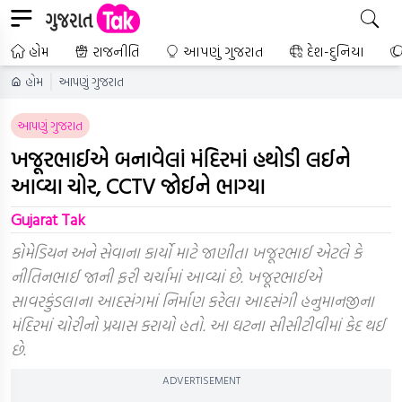
હોમ
રાજનીતિ
આપણું ગુજરાત
દેશ-દુનિયા
હોમ
આપણું ગુજરાત
આપણું ગુજરાત
ખજૂરભાઈએ બનાવેલાં મંદિરમાં હથોડી લઈને
આવ્યા ચોર, CCTV જોઈને ભાગ્યા
Gujarat Tak
કોમેડિયન અને સેવાના કાર્યો માટે જાણીતા ખજૂરભાઈ એટલે કે
નીતિનભાઈ જાની ફરી ચર્ચામાં આવ્યાં છે. ખજૂરભાઈએ
સાવરકુંડલાના આદસંગમાં નિર્માણ કરેલા આદસંગી હનુમાનજીના
મંદિરમાં ચોરીનો પ્રયાસ કરાયો હતો. આ ઘટના સીસીટીવીમાં કેદ થઈ
છે.
ADVERTISEMENT