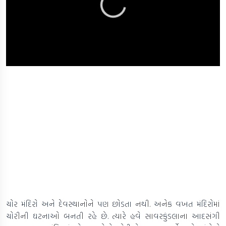
ચોર મંદિરો અને દેવસ્થાનોને પણ છોડતા નથી. અનેક વખત મંદિરોમાં
ચોરીની ઘટનાઓ બનતી રહે છે. ત્યારે હવે સાવરકુંડલાના આદસંગી