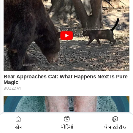
ADVERTISEMENT
વીડિયો
હોમ
વેબ સ્ટોરીઝ