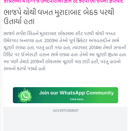
કોંગ્રેસના 4 દિગ્ગજ ઉમેદવારોના ફોર્મ રદ કરવા ભાજપની ફરિયાદ
ભાજપે ચોથી વખત મુરાદાબાદ બેઠક પરથી
ઉતાર્યા હતા
ભાજપે સર્વેશ સિંહને મુરાદાબાદ લોકસભા સીટ પરથી ચોથી વખત
ઉમેદવાર બનાવ્યા હતા. 2009માં તેઓ પૂર્વ ક્રિકેટર અઝહરુદ્દીન સામે
ચૂંટણી લડ્યા હતા, પરંતુ હારી ગયા હતા, ત્યારબાદ 2014માં તેમણે સપાની
ટિકિટ પર ડૉ.એસ.ટી. હસન સામે લડ્યા હતા. તેઓ આ ચૂંટણી જીત્યા હતા.
આ પછી તેમણે 2019ની લોકસભા ચૂંટણી પણ લડી હતી, પરંતુ હારનો
સામનો કરવો પડ્યો હતો.
ADVERTISEMENT