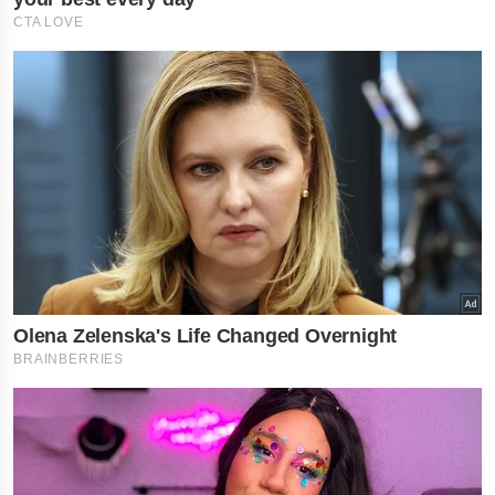
×
નોકરી-ધંધામાં પ્રગતિ... આ
રાશિના લોકોને ફળશે આજનો
દિવસ , જાણો તમારું રાશિફળ?