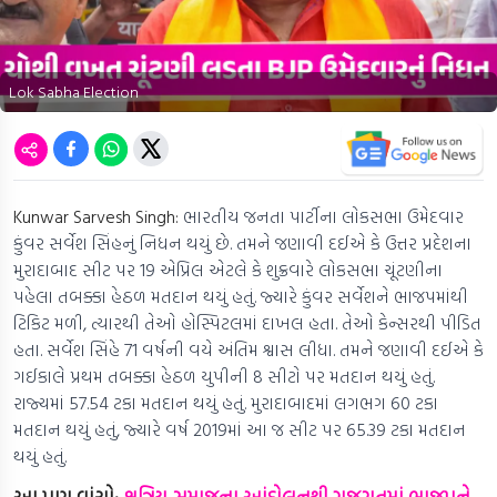
Lok Sabha Election
Kunwar Sarvesh Singh:
ભારતીય જનતા પાર્ટીના લોકસભા ઉમેદવાર
કુંવર સર્વેશ સિંહનું નિધન થયું છે. તમને જણાવી દઈએ કે ઉત્તર પ્રદેશના
મુરાદાબાદ સીટ પર 19 એપ્રિલ એટલે કે શુક્રવારે લોકસભા ચૂંટણીના
પહેલા તબક્કા હેઠળ મતદાન થયું હતું. જ્યારે કુંવર સર્વેશને ભાજપમાંથી
ટિકિટ મળી, ત્યારથી તેઓ હોસ્પિટલમાં દાખલ હતા. તેઓ કેન્સરથી પીડિત
હતા. સર્વેશ સિંહે 71 વર્ષની વયે અંતિમ શ્વાસ લીધા. તમને જણાવી દઈએ કે
ગઈકાલે પ્રથમ તબક્કા હેઠળ યુપીની 8 સીટો પર મતદાન થયું હતું.
રાજ્યમાં 57.54 ટકા મતદાન થયું હતું. મુરાદાબાદમાં લગભગ 60 ટકા
મતદાન થયું હતું, જ્યારે વર્ષ 2019માં આ જ સીટ પર 65.39 ટકા મતદાન
થયું હતું.