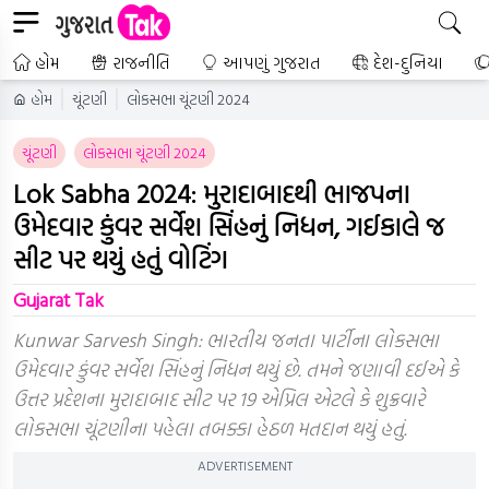
હોમ
રાજનીતિ
આપણું ગુજરાત
દેશ-દુનિયા
હોમ
ચૂંટણી
લોકસભા ચૂંટણી 2024
ચૂંટણી
લોકસભા ચૂંટણી 2024
Lok Sabha 2024: મુરાદાબાદથી ભાજપના
ઉમેદવાર કુંવર સર્વેશ સિંહનું નિધન, ગઈકાલે જ
સીટ પર થયું હતું વોટિંગ
Gujarat Tak
Kunwar Sarvesh Singh: ભારતીય જનતા પાર્ટીના લોકસભા
ઉમેદવાર કુંવર સર્વેશ સિંહનું નિધન થયું છે. તમને જણાવી દઈએ કે
ઉત્તર પ્રદેશના મુરાદાબાદ સીટ પર 19 એપ્રિલ એટલે કે શુક્રવારે
લોકસભા ચૂંટણીના પહેલા તબક્કા હેઠળ મતદાન થયું હતું.
ADVERTISEMENT