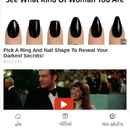
ADVERTISEMENT
વીડિયો
હોમ
વેબ સ્ટોરીઝ