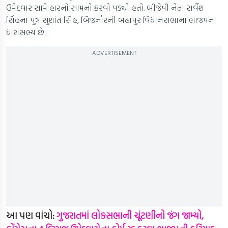
ઉમેદવાર સામે હારનો સામનો કરવો પડ્યો હતો. બીજેપી નેતા સર્વેશ
સિંહના પુત્ર સુશાંત સિંહ, બિજનૌરની બઢાપુર વિધાનસભાના ભાજપના
ધારાસભ્ય છે.
ADVERTISEMENT
આ પણ વાંચો:
ગુજરાતમાં લોકસભાની ચૂંટણીનો જંગ જામ્યો,