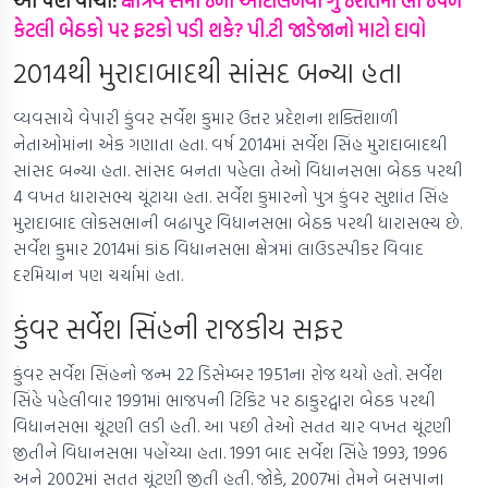
આ પણ વાંચો:
ક્ષત્રિય સમાજના આંદોલનથી ગુજરાતમાં ભાજપને
કેટલી બેઠકો પર ફટકો પડી શકે? પી.ટી જાડેજાનો માટો દાવો
2014થી મુરાદાબાદથી સાંસદ બન્યા હતા
વ્યવસાયે વેપારી કુંવર સર્વેશ કુમાર ઉત્તર પ્રદેશના શક્તિશાળી
નેતાઓમાંના એક ગણાતા હતા. વર્ષ 2014માં સર્વેશ સિંહ મુરાદાબાદથી
સાંસદ બન્યા હતા. સાંસદ બનતા પહેલા તેઓ વિધાનસભા બેઠક પરથી
4 વખત ધારાસભ્ય ચૂંટાયા હતા. સર્વેશ કુમારનો પુત્ર કુંવર સુશાંત સિંહ
મુરાદાબાદ લોકસભાની બઢાપુર વિધાનસભા બેઠક પરથી ધારાસભ્ય છે.
સર્વેશ કુમાર 2014માં કાંઠ વિધાનસભા ક્ષેત્રમાં લાઉડસ્પીકર વિવાદ
દરમિયાન પણ ચર્ચામાં હતા.
કુંવર સર્વેશ સિંહની રાજકીય સફર
કુંવર સર્વેશ સિંહનો જન્મ 22 ડિસેમ્બર 1951ના રોજ થયો હતો. સર્વેશ
સિંહે પહેલીવાર 1991માં ભાજપની ટિકિટ પર ઠાકુરદ્વારા બેઠક પરથી
વિધાનસભા ચૂંટણી લડી હતી. આ પછી તેઓ સતત ચાર વખત ચૂંટણી
જીતીને વિધાનસભા પહોંચ્યા હતા. 1991 બાદ સર્વેશ સિંહે 1993, 1996
અને 2002માં સતત ચૂંટણી જીતી હતી. જોકે, 2007માં તેમને બસપાના