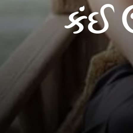
કંઈ ઉ