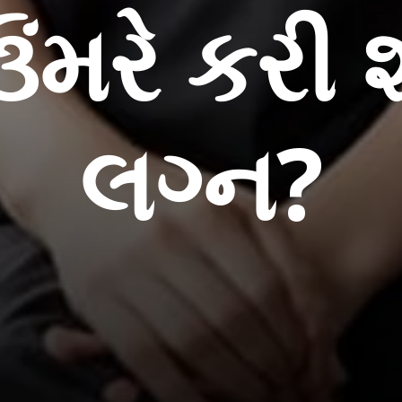
ંમરે કરી 
લગ્ન?