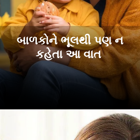
બાળકોને ભૂલથી પણ ન
કહેતા આ વાત