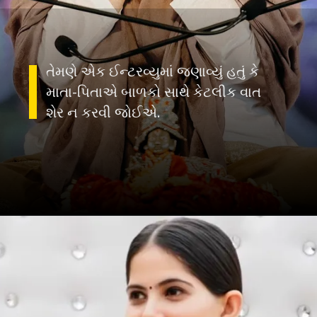
તેમણે એક ઈન્ટરવ્યુમાં જણાવ્યું હતું કે
માતા-પિતાએ બાળકો સાથે કેટલીક વાત