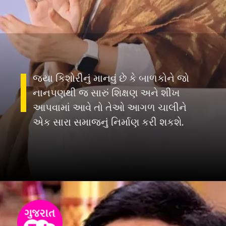
જયા કિશોરીનું માનવું છે કે બાળકોને જો
નાનપણથી જ સારું શિક્ષણ અને શીખ
આપવામાં આવે તો તેઓ આગળ ચાલીને