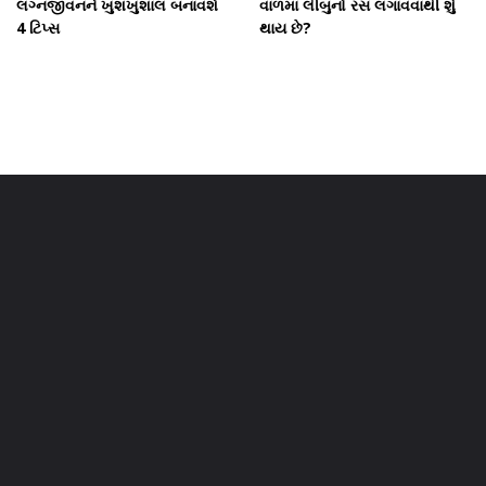
લગ્નજીવનને ખુશખુશાલ બનાવશે
વાળમાં લીંબુનો રસ લગાવવાથી શું
4 ટિપ્સ
થાય છે?