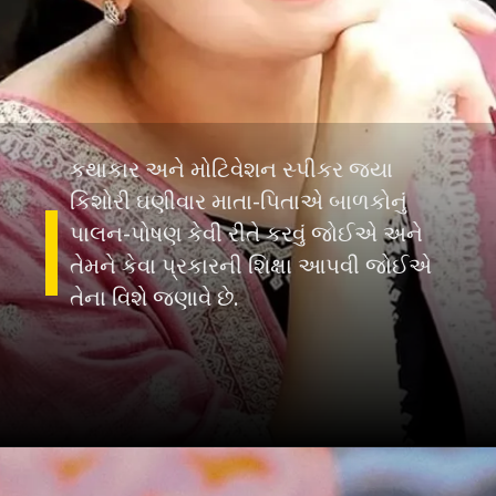
કથાકાર અને મોટિવેશન સ્પીકર જયા
કિશોરી ઘણીવાર માતા-પિતાએ બાળકોનું
પાલન-પોષણ કેવી રીતે કરવું જોઈએ અને
તેમને કેવા પ્રકારની શિક્ષા આપવી જોઈએ