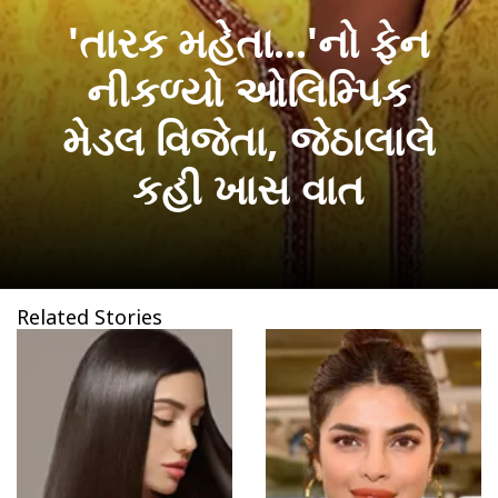
'તારક મહેતા...'નો ફેન
નીકળ્યો ઓલિમ્પિક
મેડલ વિજેતા, જેઠાલાલે
કહી ખાસ વાત
Related Stories