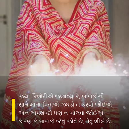
જયા કિશોરીએ જણાવ્યું કે, બાળકોની
સામે માતા-પિતાએ ઝઘડો ન કરવો જોઈએ
અને અપશબ્દો પણ ન બોલવા જોઈએ.