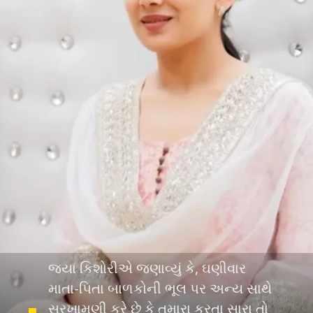
જયા કિશોરીએ જણાવ્યું કે, ઘણીવાર
માતા-પિતા બાળકોની ભૂલ પર અન્ય સાથે
સરખામણી કરે છે કે તમારા કરતા સારા તો