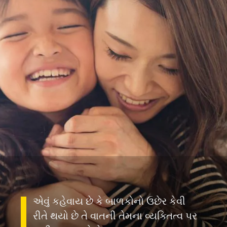
એવું કહેવાય છે કે બાળકોનો ઉછેર કેવી
રીતે થયો છે તે વાતની તેમના વ્યક્તિત્વ પર