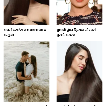
વાળમાં ક્યારેય ન લગાવતા આ 4
ગુલાબી હોઠઃ પ્રિયંકા ચોપરાનો
વસ્તુઓ
નુસ્ખો વાયરલ