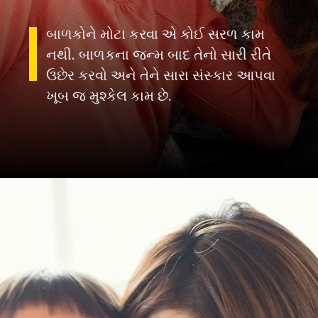
બાળકોને મોટા કરવા એ કોઈ સરળ કામ
નથી. બાળકના જન્મ બાદ તેનો સારી રીતે
ઉછેર કરવો અને તેને સારા સંસ્કાર આપવા