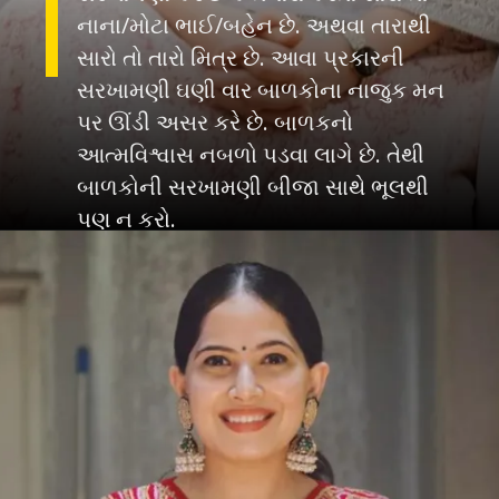
નાના/મોટા ભાઈ/બહેન છે. અથવા તારાથી
સારો તો તારો મિત્ર છે. આવા પ્રકારની
સરખામણી ઘણી વાર બાળકોના નાજુક મન
પર ઊંડી અસર કરે છે. બાળકનો
આત્મવિશ્વાસ નબળો પડવા લાગે છે. તેથી
બાળકોની સરખામણી બીજા સાથે ભૂલથી