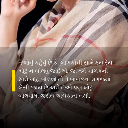
તેઓનું કહેવું છે કે, બાળકોની સામે ક્યારેય
ખોટું ન બોલવું જોઈએ. જો તમે બાળકની
સામે ખોટું બોલશો તો તે બાળકના મગજમાં
બેસી જાય છે અને તેઓ પણ ખોટું