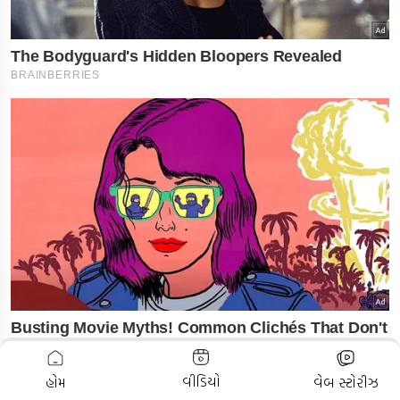
ADVERTISEMENT
વીડિયો
હોમ
વેબ સ્ટોરીઝ