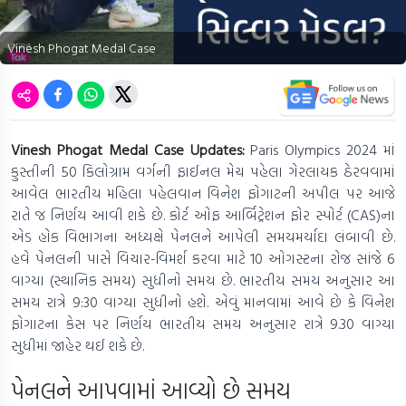
Vinesh Phogat Medal Case
Vinesh Phogat Medal Case Updates:
Paris Olympics 2024 માં
કુસ્તીની 50 કિલોગ્રામ વર્ગની ફાઈનલ મેચ પહેલા ગેરલાયક ઠેરવવામાં
આવેલ ભારતીય મહિલા પહેલવાન વિનેશ ફોગાટની અપીલ પર આજે
રાતે જ નિર્ણય આવી શકે છે. કોર્ટ ઓફ આર્બિટ્રેશન ફોર સ્પોર્ટ (CAS)ના
એડ હોક વિભાગના અધ્યક્ષે પેનલને આપેલી સમયમર્યાદા લંબાવી છે.
હવે પેનલની પાસે વિચાર-વિમર્શ કરવા માટે 10 ઓગસ્ટના રોજ સાંજે 6
વાગ્યા (સ્થાનિક સમય) સુધીનો સમય છે. ભારતીય સમય અનુસાર આ
સમય રાત્રે 9:30 વાગ્યા સુધીનો હશે. એવું માનવામાં આવે છે કે વિનેશ
ફોગાટના કેસ પર નિર્ણય ભારતીય સમય અનુસાર રાત્રે 9.30 વાગ્યા
સુધીમાં જાહેર થઈ શકે છે.
પેનલને આપવામાં આવ્યો છે સમય