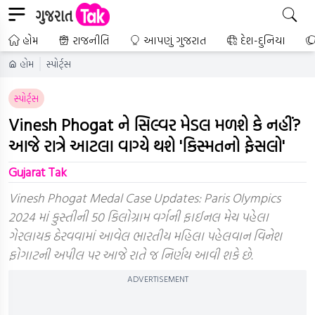
હોમ
રાજનીતિ
આપણું ગુજરાત
દેશ-દુનિયા
હોમ
સ્પોર્ટ્સ
સ્પોર્ટ્સ
Vinesh Phogat ને સિલ્વર મેડલ મળશે કે નહીં?
આજે રાત્રે આટલા વાગ્યે થશે 'કિસ્મતનો ફેસલો'
Gujarat Tak
Vinesh Phogat Medal Case Updates: Paris Olympics
2024 માં કુસ્તીની 50 કિલોગ્રામ વર્ગની ફાઈનલ મેચ પહેલા
ગેરલાયક ઠેરવવામાં આવેલ ભારતીય મહિલા પહેલવાન વિનેશ
ફોગાટની અપીલ પર આજે રાતે જ નિર્ણય આવી શકે છે.
ADVERTISEMENT