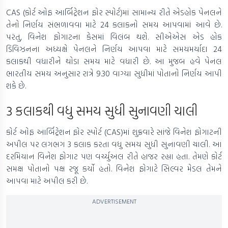
CAS (કોર્ટ ઓફ આર્બિટ્રેશન ફોર સ્પોર્ટ)માં સામાન્ય રીતે એડહોક પેનલને
તેનો નિર્ણય સંભળાવવા માટે 24 કલાકનો સમય આપવામાં આવે છે.
પરંતુ, વિનેશ ફોગાટના કેસમાં વિલંબ થશે. સીએએસ એડ હોક
ડિવિઝનના અધ્યક્ષે પેનલને નિર્ણય આપવા માટે સમયમર્યાદા 24
કલાકથી વધારીને થોડા સમય માટે વધારી છે. આ મુજબ હવે પેનલ
ભારતીય સમય અનુસાર રાત્રે 9.30 વાગ્યા સુધીમાં પોતાનો નિર્ણય આપી
શકે છે.
3 કલાકથી વધુ સમય સુધી સુનાવણી ચાલી
કોર્ટ ઓફ આર્બિટ્રેશન ફોર સ્પોર્ટ (CAS)માં શુક્રવારે સાંજે વિનેશ ફોગાટની
અપીલ પર લગભગ 3 કલાક કરતા વધુ સમય સુધી સુનાવણી ચાલી. આ
દરમિયાન વિનેશ ફોગાટ પણ વર્ચ્યુઅલ રીતે હાજર રહ્યા હતા. તેમણે કોર્ટ
સમક્ષ પોતાનો પક્ષ રજૂ કર્યો હતો. વિનેશ ફોગાટે સિલ્વર મેડલ તેમને
આપવા માટે અપીલ કરી છે.
ADVERTISEMENT