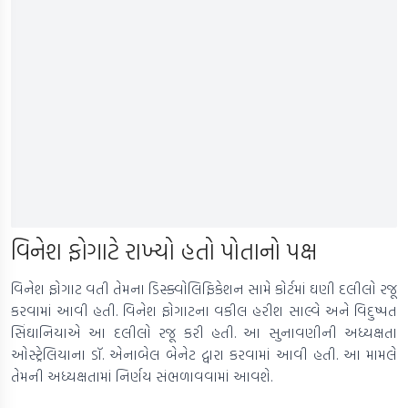
વિનેશ ફોગાટે રાખ્યો હતો પોતાનો પક્ષ
વિનેશ ફોગાટ વતી તેમના ડિસ્ક્વોલિફિકેશન સામે કોર્ટમાં ઘણી દલીલો રજૂ
કરવામાં આવી હતી. વિનેશ ફોગાટના વકીલ હરીશ સાલ્વે અને વિદુષ્પત
સિંઘાનિયાએ આ દલીલો રજૂ કરી હતી. આ સુનાવણીની અધ્યક્ષતા
ઓસ્ટ્રેલિયાના ડૉ. એનાબેલ બેનેટ દ્વારા કરવામાં આવી હતી. આ મામલે
તેમની અધ્યક્ષતામાં નિર્ણય સંભળાવવામાં આવશે.