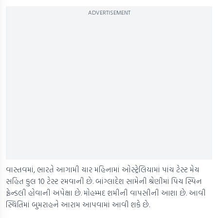
ADVERTISEMENT
વાસ્તવમાં, ભારતે આગામી ચાર મહિનામાં ઓસ્ટ્રેલિયામાં પાંચ ટેસ્ટ મેચ
સહિત કુલ 10 ટેસ્ટ રમવાની છે. બાંગ્લાદેશ સામેની શ્રેણીમાં પિચ સ્પિન
ફ્રેન્ડલી હોવાની અપેક્ષા છે. મોહમ્મદ શમીની વાપસીની આશા છે. આવી
સ્થિતિમાં બુમરાહને આરામ આપવામાં આવી શકે છે.