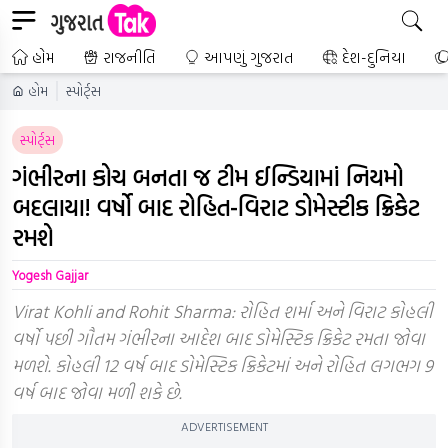
હોમ
રાજનીતિ
આપણું ગુજરાત
દેશ-દુનિયા
હોમ
સ્પોર્ટ્સ
સ્પોર્ટ્સ
ગંભીરના કોચ બનતા જ ટીમ ઈન્ડિયામાં નિયમો
બદલાયા! વર્ષો બાદ રોહિત-વિરાટ ડોમેસ્ટીક ક્રિકેટ
રમશે
Yogesh Gajjar
Virat Kohli and Rohit Sharma: રોહિત શર્મા અને વિરાટ કોહલી
વર્ષો પછી ગૌતમ ગંભીરના આદેશ બાદ ડોમેસ્ટિક ક્રિકેટ રમતા જોવા
મળશે. કોહલી 12 વર્ષ બાદ ડોમેસ્ટિક ક્રિકેટમાં અને રોહિત લગભગ 9
વર્ષ બાદ જોવા મળી શકે છે.
ADVERTISEMENT