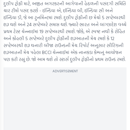
દુલીપ ટ્રોફી માટે, અજીત અગરકરની આગેવાની હેઠળની પસંદગી સમિતિ
ચાર ટીમો પસંદ કરશે - ઈન્ડિયા એ, ઈન્ડિયા બી, ઈન્ડિયા સી અને
ઈન્ડિયા ડી, જે આ ટુર્નામેન્ટમાં રમશે. દુલીપ ટ્રોફીની છ મેચો 5 સપ્ટેમ્બરથી
શરૂ થશે અને 24 સપ્ટેમ્બરે સમાપ્ત થશે. જ્યારે ભારત અને બાંગ્લાદેશ વચ્ચે
પ્રથમ ટેસ્ટ ચેન્નાઈમાં 19 સપ્ટેમ્બરથી રમાશે. જોકે, એ સ્પષ્ટ નથી કે રોહિત
અને કોહલી 5 સપ્ટેમ્બરે દુલીપ ટ્રોફીની શરૂઆતની મેચ રમશે કે 12
સપ્ટેમ્બરથી શરૂ થનારી બીજા રાઉન્ડની મેચ. રિપોર્ટ અનુસાર સીરિઝની
શરૂઆતની મેચ પહેલા BCCI ચેન્નાઈમાં એક નાનકડા કેમ્પનું આયોજન
પણ કરી રહ્યું છે. જો આમ થશે તો સ્ટાર્સ દુલીપ ટ્રોફીનો પ્રથમ રાઉન્ડ રમશે.
ADVERTISEMENT