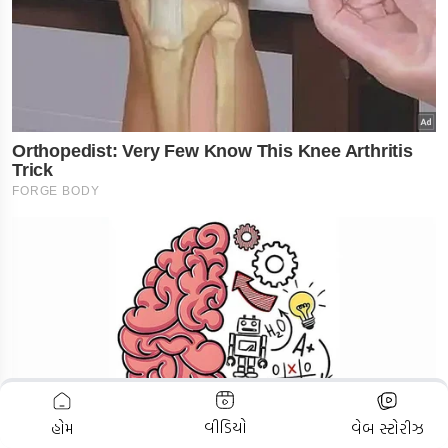
ADVERTISEMENT
વીડિયો
હોમ
વેબ સ્ટોરીઝ