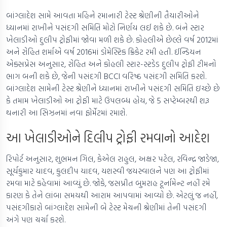
બાંગ્લાદેશ સામે આવતા મહિને રમાનારી ટેસ્ટ શ્રેણીની તૈયારીઓને
ધ્યાનમાં રાખીને પસંદગી સમિતિ મોટો નિર્ણય લઈ શકે છે. બંને સ્ટાર
ખેલાડીઓ દુલીપ ટ્રોફીમાં જોવા મળી શકે છે. કોહલીએ છેલ્લે વર્ષ 2012માં
અને રોહિત શર્માએ વર્ષ 2016માં ડોમેસ્ટિક ક્રિકેટ રમી હતી. ઈન્ડિયન
એક્સપ્રેસ અનુસાર, રોહિત અને કોહલી સ્ટાર-સ્ટડેડ દુલીપ ટ્રોફી ટીમનો
ભાગ બની શકે છે, જેની પસંદગી BCCI વરિષ્ઠ પસંદગી સમિતિ કરશે.
બાંગ્લાદેશ સામેની ટેસ્ટ શ્રેણીને ધ્યાનમાં રાખીને પસંદગી સમિતિ ઇચ્છે છે
કે તમામ ખેલાડીઓ આ ટ્રોફી માટે ઉપલબ્ધ હોય, જે 5 સપ્ટેમ્બરથી શરૂ
થનારી આ સિઝનમાં નવા ફોર્મેટમાં રમાશે.
આ ખેલાડીઓને દિલીપ ટ્રોફી રમવાનો આદેશ
રિપોર્ટ અનુસાર, શુભમન ગિલ, કેએલ રાહુલ, અક્ષર પટેલ, રવિન્દ્ર જાડેજા,
સૂર્યકુમાર યાદવ, કુલદીપ યાદવ, યશસ્વી જયસ્વાલને પણ આ ટ્રોફીમાં
રમવા માટે કહેવામાં આવ્યું છે. જોકે, જસપ્રીત બુમરાહ ટૂર્નામેન્ટ નહીં રમે
કારણ કે તેને લાંબા સમયથી આરામ આપવામાં આવ્યો છે. એટલું જ નહીં,
પસંદગીકારો બાંગ્લાદેશ સામેની બે ટેસ્ટ મેચની શ્રેણીમાં તેની પસંદગી
અંગે પણ ચર્ચા કરશે.