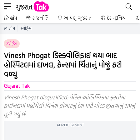
હોમ
રાજનીતિ
આપણું ગુજરાત
દેશ-દુનિયા
હોમ
સ્પોર્ટ્સ
સ્પોર્ટ્સ
Vinesh Phogat ડિસ્ક્વોલિફાઈ થયા બાદ
હોસ્પિટલમાં દાખલ, ફેન્સમાં ચિંતાનું મોજું ફરી
વળ્યું
Gujarat Tak
Vinesh Phogat disqualified: પેરિસ ઓલિમ્પિકમાં કુસ્તીમાં
ફાઈનલમાં પહોંચેલી વિનેશ ફોગાટનું દેશ માટે ગોલ્ડ જીતવાનું સપનું
તૂટી ગયું છે.
ADVERTISEMENT