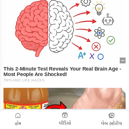
ADVERTISEMENT
વીડિયો
હોમ
વેબ સ્ટોરીઝ