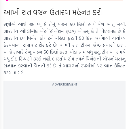
આખી રાત વજન ઉતારવા મહેનત કરી
સૂત્રોએ આજે ​​જણાવ્યું કે તેનું વજન 50 કિલો સાથે મેળ ખાતું નથી.
ભારતીય ઓલિમ્પિક એસોસિએશન (IOA) એ કહ્યું કે તે ખેદજનક છે કે
ભારતીય દળ વિનેશ ફોગાટને મહિલા કુસ્તી 50 કિગ્રા વર્ગમાંથી અયોગ્ય
ઠેરવવાના સમાચાર શેર કરે છે. આખી રાત ટીમના શ્રેષ્ઠ પ્રયાસો છતાં,
આજે સવારે તેનું વજન 50 કિલો કરતાં થોડા ગ્રામ વધુ હતું. ટીમ આ સમયે
વધુ કોઈ ટિપ્પણી કરશે નહીં. ભારતીય ટીમ તમને વિનેશની ગોપનીયતાનું
સન્માન કરવાની વિનંતી કરે છે. તે આગળની સ્પર્ધાઓ પર ધ્યાન કેન્દ્રિત
કરવા માંગશે.
ADVERTISEMENT