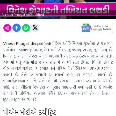
Vinesh Phogat disqualified
Vinesh Phogat disqualified:
પેરિસ ઓલિમ્પિકમાં કુસ્તીમાં ફાઈનલમાં
પહોંચેલી વિનેશ ફોગાટનું દેશ માટે ગોલ્ડ જીતવાનું સપનું તૂટી ગયું છે.
વિનેશ ફોગાટને પેરિસ ઓલિમ્પિકમાંથી ગેરલાયક ઠેરવવામાં આવી હતી.
એવામાં વધુ એક મોટા સમાચાર સામે આવી રહ્યા છે કે, વિનેશ ફોગાટ
બેભાન થઈ ગઈ છે, ત્યારબાદ તેને પેરિસની હોસ્પિટલમાં દાખલ કરવામાં
આવી છે. તેને IV પ્રવાહી આપવાની ભલામણ કરવામાં આવી છે.
ડીહાઈડ્રેશનના કારણે વિનેશને હોસ્પિટલમાં દાખલ કરવામાં આવી છે.
જોકે, હાલ મીડિયા રિપોર્ટ્સ અનુસાર જાણકારી મળી રહી છે કે વિનેશ
ફોગાટની તબિયત અત્યારે સ્થિર છે. આ સમાચારથી તેમના ફેન્સના
જીવમાં જીવ આવ્યો છે.
પીએમ મોદીએ કર્યું ટ્વિટ