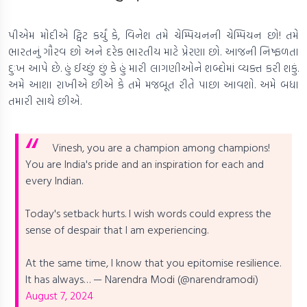
પીએમ મોદીએ ટ્વિટ કર્યું કે, વિનેશ તમે ચેમ્પિયનની ચેમ્પિયન છો! તમે
ભારતનું ગૌરવ છો અને દરેક ભારતીય માટે પ્રેરણા છો. આજની નિષ્ફળતા
દુઃખ આપે છે. હું ઈચ્છું છું કે હું મારી લાગણીઓને શબ્દોમાં વ્યક્ત કરી શકું.
અમે આશા રાખીએ છીએ કે તમે મજબૂત રીતે પાછા આવશો. અમે બધા
તમારી સાથે છીએ.
Vinesh, you are a champion among champions!
You are India's pride and an inspiration for each and
every Indian.
Today's setback hurts. I wish words could express the
sense of despair that I am experiencing.
At the same time, I know that you epitomise resilience.
It has always…
— Narendra Modi (@narendramodi)
August 7, 2024