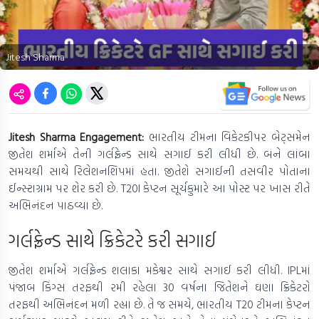
Jitesh Sharma
Jitesh Sharma Engagement:
ભારતીય ટીમના વિકેટકીપર બેટ્સમેન
જીતેશ શર્માએ તેની ગર્લફ્રેન્ડ સાથે સગાઈ કરી લીધી છે. બંને લાંબા
સમયથી સાથે રિલેશનશિપમાં હતા. જીતેશે સગાઈની તસવીર પોતાના
ઈન્સ્ટાગ્રામ પર શેર કરી છે. T20I કેપ્ટન સૂર્યકુમારે આ પોસ્ટ પર ખાસ રીતે
અભિનંદન પાઠવ્યા છે.
ગર્લફ્રેન્ડ સાથે ક્રિકેટરે કરી સગાઈ
જીતેશ શર્માએ ગર્લફ્રેન્ડ શલાકા મકેશ્વર સાથે સગાઈ કરી લીધી. IPLમાં
પંજાબ કિંગ્સ તરફથી રમી રહેલા 30 વર્ષના જિતેશને ઘણા ક્રિકેટરો
તરફથી અભિનંદન મળી રહ્યા છે. તે જ સમયે, ભારતીય T20 ટીમના કેપ્ટન