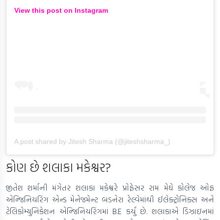
View this post on Instagram
A post shared by Jitesh Sharma (@jiteshsharma_)
કોણ છે શલાકા મકેશ્વર?
જીતેશ શર્માની મંગેતર શલાકા મકેશ્વરે પ્રોફેસર રામ મેઘે કોલેજ ઓફ
એન્જિનિયરિંગ એન્ડ મેનેજમેન્ટ બડનેરા રેલ્વેમાંથી ઈલેક્ટ્રોનિક્સ અને
ટેલિકોમ્યુનિકેશન એન્જિનિયરિંગમાં B.E કર્યું છે. શલાકાએ ડિઝાઇનમાં