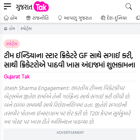
હોમ
રાજનીતિ
આપણું ગુજરાત
દેશ-દુનિયા
હોમ
સ્પોર્ટ્સ
સ્પોર્ટ્સ
ટીમ ઈન્ડિયાના સ્ટાર ક્રિકેટરે GF સાથે સગાઈ કરી,
સાથી ક્રિકેટરોએ પાઠવી ખાસ અંદાજમાં શુભકામના
Gujarat Tak
Jitesh Sharma Engagement: ભારતીય ટીમના વિકેટકીપર
બેટ્સમેન જીતેશ શર્માએ તેની ગર્લફ્રેન્ડ સાથે સગાઈ કરી લીધી છે.
બંને લાંબા સમયથી સાથે રિલેશનશિપમાં હતા. જીતેશે સગાઈની
તસવીર પોતાના ઈન્સ્ટાગ્રામ પર શેર કરી છે. T20I કેપ્ટન સૂર્યકુમારે
આ પોસ્ટ પર ખાસ રીતે અભિનંદન પાઠવ્યા છે.
ADVERTISEMENT