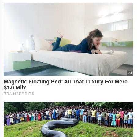
×
નોકરી-ધંધામાં પ્રગતિ... આ
રાશિના લોકોને ફળશે આજનો
દિવસ , જાણો તમારું રાશિફળ?