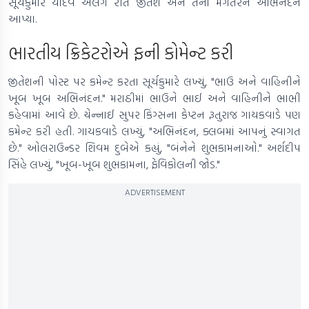
સૂર્યકુમાર યાદવે અલગ રીતે જીતેશ અને તેના મંગેતરને અભિનંદન
આપ્યા.
ભારતીય ક્રિકેટરોએ ફની કોમેન્ટ કરી
જીતેશની પોસ્ટ પર કમેન્ટ કરતા સૂર્યકુમારે લખ્યું, "ભાઉ અને વાહિનીને
ખૂબ ખૂબ અભિનંદન." મરાઠીમાં ભાઉને ભાઈ અને વાહિનીને ભાભી
કહેવામાં આવે છે. ચેન્નાઈ સુપર કિંગ્સના કેપ્ટન રૂતુરાજ ગાયકવાડે પણ
કમેન્ટ કરી હતી. ગાયકવાડે લખ્યું, "અભિનંદન, ક્લબમાં આપનું સ્વાગત
છે." ઓલરાઉન્ડર શિવમ દુબેએ કહ્યું, "બંનેને શુભકામનાઓ." અર્શદીપ
સિંહે લખ્યું, "ખૂબ-ખૂબ શુભકામના, ફેવિકોલની જોડ."
ADVERTISEMENT