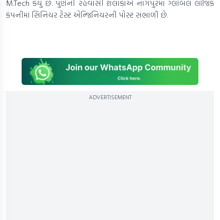
M.Tech કર્યું છે. પુણેની રહેવાસી શલાકાએ નાગપુરમાં ગ્લોબલ લોજિક
કંપનીમાં સિનિયર ટેસ્ટ એન્જિનિયરની પોસ્ટ સંભાળી છે.
ADVERTISEMENT