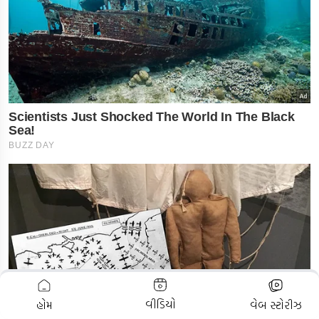
ADVERTISEMENT
વીડિયો
હોમ
વેબ સ્ટોરીઝ