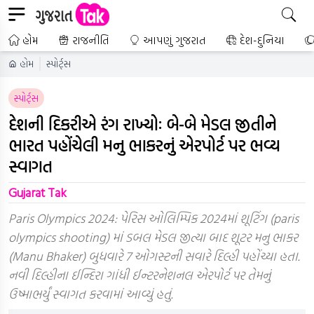
હોમ
રાજનીતિ
આપણું ગુજરાત
દેશ-દુનિયા
હોમ
સ્પોર્ટ્સ
સ્પોર્ટ્સ
દેશની દિકરીએ રંગ રાખ્યોઃ બે-બે મેડલ જીતીને
ભારત પહોંચેલી મનુ ભાકરનું એરપોર્ટ પર ભવ્ય
સ્વાગત
Gujarat Tak
Paris Olympics 2024: પેરિસ ઓલિમ્પિક 2024માં શૂટિંગ (paris
olympics shooting) માં ડબલ મેડલ જીત્યા બાદ શૂટર મનુ ભાકર
(Manu Bhaker) બુધવારે 7 ઓગસ્ટની સવારે દિલ્હી પહોંચ્યા હતા.
નવી દિલ્હીના ઈન્દિરા ગાંધી ઈન્ટરનેશનલ એરપોર્ટ પર તેમનું
ઉષ્માભર્યું સ્વાગત કરવામાં આવ્યું હતું.