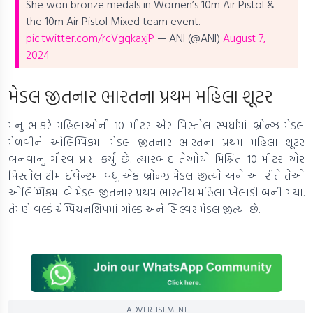
She won bronze medals in Women’s 10m Air Pistol &
the 10m Air Pistol Mixed team event.
pic.twitter.com/rcVgqkaxjP
— ANI (@ANI)
August 7,
2024
મેડલ જીતનાર ભારતના પ્રથમ મહિલા શૂટર
મનુ ભાકરે મહિલાઓની 10 મીટર એર પિસ્તોલ સ્પર્ધામાં બ્રોન્ઝ મેડલ
મેળવીને ઓલિમ્પિકમાં મેડલ જીતનાર ભારતના પ્રથમ મહિલા શૂટર
બનવાનું ગૌરવ પ્રાપ્ત કર્યું છે. ત્યારબાદ તેઓએ મિશ્રિત 10 મીટર એર
પિસ્તોલ ટીમ ઈવેન્ટમાં વધુ એક બ્રોન્ઝ મેડલ જીત્યો અને આ રીતે તેઓ
ઓલિમ્પિકમાં બે મેડલ જીતનાર પ્રથમ ભારતીય મહિલા ખેલાડી બની ગયા.
તેમણે વર્લ્ડ ચેમ્પિયનશિપમાં ગોલ્ડ અને સિલ્વર મેડલ જીત્યા છે.
ADVERTISEMENT