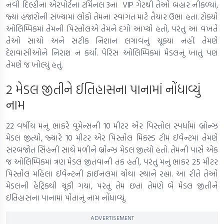
નવી દિલ્હીના એરપોર્ટના ટર્મિનલ 3ના VIP ગેટથી તેઓ બહાર નીકળ્યાં,
જ્યાં હજારોની સંખ્યામાં લોકો તેમના સ્વાગત માટે તૈયાર ઉભા હતા. ટોક્યો
ઓલિમ્પિકમાં તેમની પિસ્તોલએ તેમને દગો આપ્યો હતો, પરંતુ આ વખતે
તેઓ સાચો અને સટીક નિશાન લગાવનું ચૂક્યા નહીં. તેમણે
દેશવાસીઓને નિરાશ ન કર્યા. પેરિસ ઓલિમ્પિકમાં મેડલનું ખાતું પણ
તેમણે જ ખોલ્યું હતું.
2 મેડલ જીતીને ઈતિહાસના પાનામાં નોંધાવ્યું
નામ
22 વર્ષીય મનુ ભાકરે વુમેન્સની 10 મીટર એર પિસ્તોલ સ્પર્ધામાં બ્રોન્ઝ
મેડલ જીત્યો, જ્યારે 10 મીટર એર પિસ્તોલ મિક્સ્ડ ટીમ ઈવેન્ટમાં તેમણે
સરબજોત સિંહની સાથે મળીને બ્રોન્ઝ મેડલ જીત્યો હતો. તેમની પાસે એક
જ ઓલિમ્પિકમાં ત્રણ મેડલ જીતવાની તક હતી, પરંતુ મનુ ભાકર 25 મીટર
પિસ્તોલ મહિલા ઈવેન્ટની ફાઈનલમાં ચોથા સ્થાને રહ્યા. આ રીતે તેઓ
મેડલની હેટ્રિકથી ચૂકી ગયા, પરંતુ તેમ છતાં તેમણે બે મેડલ જીતીને
ઈતિહાસના પાનામાં પોતાનું નામ નોંધાવ્યું.
ADVERTISEMENT