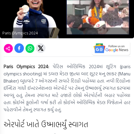
Paris Olympics 2024
Paris Olympics 2024:
પેરિસ ઓલિમ્પિક 2024માં શૂટિંગ (paris
olympics shooting) માં ડબલ મેડલ જીત્યા બાદ શૂટર મનુ ભાકર (Manu
Bhaker) બુધવારે 7 ઓગસ્ટની સવારે દિલ્હી પહોંચ્યા હતા. નવી દિલ્હીના
ઈન્દિરા ગાંધી ઈન્ટરનેશનલ એરપોર્ટ પર તેમનું ઉષ્માભર્યું સ્વાગત કરવામાં
આવ્યું હતું. તેમના સ્વાગત માટે હજારો લોકો એરપોર્ટની બહાર પહોંચ્યા
હતા. કોઈએ ફૂલોની વર્ષા કરી તો કોઈએ ઓલિમ્પિક મેડલ વિજેતાને હાર
પહેરાવીને તેમનું સ્વાગત કર્યું હતું.
એરપોર્ટ ખાતે ઉષ્માભર્યું સ્વાગત