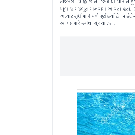
તાજેતરમાં ત્રીજી ટર્મની રેસમાંથી પોતાન
ખૂબ જ મજબૂત માનવામાં આવતો હતો. ICC ચે
અત્યાર સુધીમાં 4 વર્ષ પૂર્ણ કર્યા છે. બાર
આ પદ માટે ફરીથી ચૂંટાયા હતા.