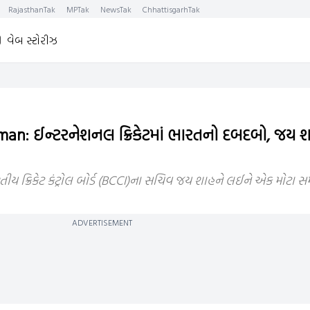
RajasthanTak
MPTak
NewsTak
ChhattisgarhTak
વેબ સ્ટોરીઝ
an: ઈન્ટરનેશનલ ક્રિકેટમાં ભારતનો દબદબો, જય 
 ક્રિકેટ કંટ્રોલ બોર્ડ (BCCI)ના સચિવ જય શાહને લઈને એક મોટા સમ
ADVERTISEMENT