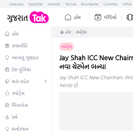
Lallantop
SportsTak
AstroTak
Tak.live
MumbaiTak
CrimeTak
UPTak
હોમ
વીડિયો
હોમ
સ્પોર્ટ્સ
હોમ
રાજનીતિ
સ્પોર્ટ્સ
Jay Shah ICC New Chairm
આપણું ગુજરાત
નવા ચેરમેન બન્યા
દેશ-દુનિયા
Jay Shah ICC New Chairman: ભારતીય
મારું શહેર
આવ્યા છે.
સ્પોર્ટ્સ
બિઝનેસ
ધર્મ
મનોરંજન