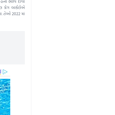
શાહનો ભાવિ દાવો
 ગ્રેગ બાર્કલેએ
હતા. તેઓ 2022 માં