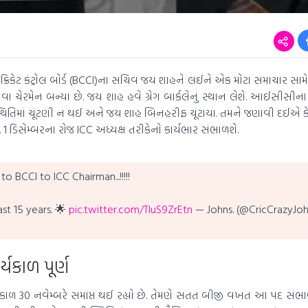
્રિકેટ કંટ્રોલ બોર્ડ (BCCI)ના સચિવ જય શાહને લઈને એક મોટા સમાચાર સામ
વા ચેરમેન બન્યા છે. જય શાહ હવે ગ્રેગ બાર્કલેનું સ્થાન લેશે. આઈસીસીના 
થિતિમાં ચૂંટણી ન થઈ અને જય શાહ બિનહરીફ ચૂંટાયા. તમને જણાવી દઈએ 
1 ડિસેમ્બરના રોજ ICC અધ્યક્ષ તરીકેનો કાર્યભાર સંભાળશે.
o BCCI to ICC Chairman...!!!!!
ast 15 years. 🌟
pic.twitter.com/TIuS9ZrEtn
— Johns. (@CricCrazyJo
્યકાળ પૂર્ણ
ર્યકાળ 30 નવેમ્બરે સમાપ્ત થઈ રહ્યો છે. તેમણે સતત બીજી વખત આ પદ સંભાળ્યુ