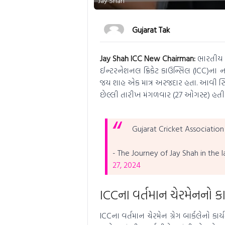
Jay Shah
Gujarat Tak
Jay Shah ICC New Chairman:
ભારતીય ક
ઈન્ટરનેશનલ ક્રિકેટ કાઉન્સિલ (ICC)ના ન
જય શાહ એક માત્ર અરજદાર હતા. આવી સ્
છેલ્લી તારીખ મંગળવાર (27 ઓગસ્ટ) હતી. 
Gujarat Cricket Association t
- The Journey of Jay Shah in the l
27, 2024
ICCના વર્તમાન ચેરમેનનો કાર
ICCના વર્તમાન ચેરમેન ગ્રેગ બાર્કલેનો કા