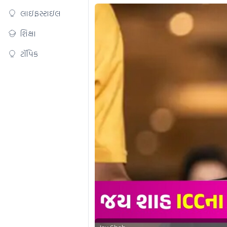
લાઇફસ્ટાઇલ
શિક્ષા
ટૉપિક