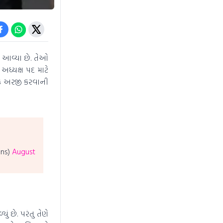
ે આવ્યા છે. તેઓ
અધ્યક્ષ પદ માટે
કે અરજી કરવાની
hns)
August
ં છે. પરંતુ તેણે