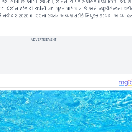
ે દૂર કરી લીધા છે. આવી સ્થિતિમાં, રમતની વૈશ્વિક સંચાલક મંડળ ICCમાં જય 
રમેન દરેક બે વર્ષની ત્રણ મુદત માટે પાત્ર છે અને ન્યુઝીલેન્ડના વકીલ
્કલેને નવેમ્બર 2020 માં ICCના સ્વતંત્ર અધ્યક્ષ તરીકે નિયુક્ત કરવામાં આવ્યા 
ADVERTISEMENT