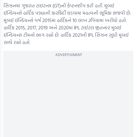
સિઝનમાં ગુજરાત ટાઇટન્સ (GT)ની કેપ્ટનશીપ કરી હતી. મુંબઈ
ઈન્ડિયન્સે હાર્દિક પંડ્યાની કારકિર્દી ઘડવામાં મહત્વની ભૂમિકા ભજવી છે.
મુંબઈ ઈન્ડિયન્સે વર્ષ 2015માં હાર્દિકને 10 લાખ રૂપિયામાં ખરીદ્યો હતો.
હાર્દિક 2015, 2017, 2019 અને 2020માં IPL ટાઈટલ જીતનાર મુંબઈ
ઈન્ડિયન્સ ટીમનો ભાગ રહ્યો છે. હાર્દિક 2021ની IPL સિઝન સુધી મુંબઈ
સાથે રહ્યો હતો.
ADVERTISEMENT