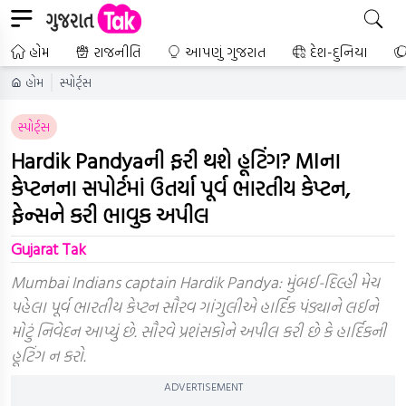
હોમ
રાજનીતિ
આપણું ગુજરાત
દેશ-દુનિયા
હોમ
સ્પોર્ટ્સ
સ્પોર્ટ્સ
Hardik Pandyaની ફરી થશે હૂટિંગ? MIના
કેપ્ટનના સપોર્ટમાં ઉતર્યા પૂર્વ ભારતીય કેપ્ટન,
ફેન્સને કરી ભાવુક અપીલ
Gujarat Tak
Mumbai Indians captain Hardik Pandya: મુંબઈ-દિલ્હી મેચ
પહેલા પૂર્વ ભારતીય કેપ્ટન સૌરવ ગાંગુલીએ હાર્દિક પંડ્યાને લઈને
મોટું નિવેદન આપ્યું છે. સૌરવે પ્રશંસકોને અપીલ કરી છે કે હાર્દિકની
હૂટિંગ ન કરો.
ADVERTISEMENT