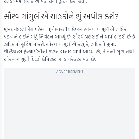
સ્ટેડિયમમાં પ્રેક્ષકોએ પણ તેની હૂટિંગ કરી હતી.
સૌરવ ગાંગુલીએ ચાહકોને શું અપીલ કરી?
મુંબઈ-દિલ્હી મેચ પહેલા પૂર્વ ભારતીય કેપ્ટન સૌરવ ગાંગુલીએ હાર્દિક
પંડ્યાને લઈને મોટું નિવેદન આપ્યું છે. સૌરવે પ્રશંસકોને અપીલ કરી છે કે
હાર્દિકની હૂટિંગ ન કરો. સૌરવ ગાંગુલીએ કહ્યું કે, હાર્દિકને મુંબઈ
ઈન્ડિયન્સ ફ્રેન્ચાઈઝીનો કેપ્ટન બનાવવામાં આવ્યો છે, તે તેની ભૂલ નથી.
સૌરવ ગાંગુલી દિલ્હી કેપિટલ્સના ડાયરેક્ટર પણ છે.
ADVERTISEMENT