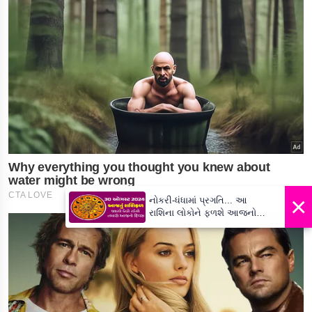
×
નોકરી-ધંધામાં પ્રગતિ... આ
રાશિના લોકોને ફળશે આજનો
દિવસ , જાણો તમારું રાશિફળ?