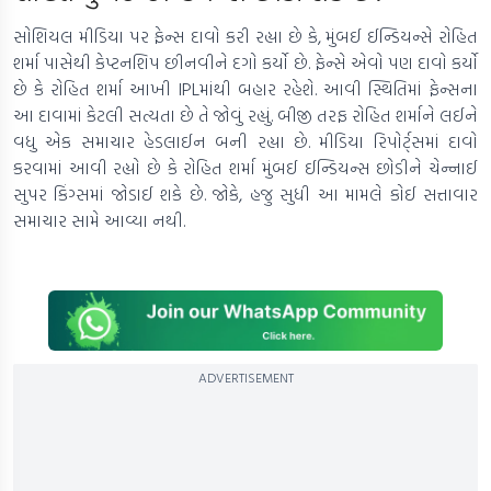
સોશિયલ મીડિયા પર ફેન્સ દાવો કરી રહ્યા છે કે, મુંબઈ ઈન્ડિયન્સે રોહિત
શર્મા પાસેથી કેપ્ટનશિપ છીનવીને દગો કર્યો છે. ફેન્સે એવો પણ દાવો કર્યો
છે કે રોહિત શર્મા આખી IPLમાંથી બહાર રહેશે. આવી સ્થિતિમાં ફેન્સના
આ દાવામાં કેટલી સત્યતા છે તે જોવું રહ્યું. બીજી તરફ રોહિત શર્માને લઈને
વધુ એક સમાચાર હેડલાઈન બની રહ્યા છે. મીડિયા રિપોર્ટ્સમાં દાવો
કરવામાં આવી રહ્યો છે કે રોહિત શર્મા મુંબઈ ઈન્ડિયન્સ છોડીને ચેન્નાઈ
સુપર કિંગ્સમાં જોડાઈ શકે છે. જોકે, હજુ સુધી આ મામલે કોઈ સત્તાવાર
સમાચાર સામે આવ્યા નથી.
ADVERTISEMENT