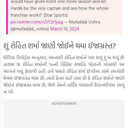
would have given Rohit one more season and let
Hardik be the vice captain and see how the whole
franchise works". (Star Sports).
pic.twitter.com/vZrY2r1yug
— Mufaddal Vohra
(@mufaddal_vohra)
March 14, 2024
શું રોહિત શર્મા જાણી જોઈને થયા ઈજાગ્રસ્ત?
મીડિયા રિપોર્ટ્સ અનુસાર, આનાથી રોહિત શર્માને પણ ઘણું દુઃખ થયું છે.
હાલમાં જ રોહિત શર્માની પત્ની રિતિકા સજદેહે પોતાની પોસ્ટથી આ
આગને વધુ ફેલાવી હતી. હવે જ્યારે રોહિત શર્મા ઈંગ્લેન્ડ સામે રમાયેલી
મેચમાં ઈજાગ્રસ્ત થયા છે, ત્યારે ફેન્સ કહી રહ્યા છે કે રોહિત શર્માને જાણી
જોઈને ઈજાગ્રસ્ત થયા છે, જેથી તેમને હાર્દિક પંડ્યાની કેપ્ટનશીપમાં રમવું
ન પડે.
ADVERTISEMENT