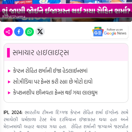
RohitSharma
▌
સમાચાર હાઇલાઇટ્સ
કેપ્ટન રોહિત શર્માની ઈજા હેડલાઈન્સમાં
સો.મીડિયા પર ફેન્સ કરી રહ્યા છે મોટો દાવો
કેપ્શનશીપ છીનવતા ફેન્સ થઈ ગયા લાલઘુમ
IPL 2024:
ભારતીય ટીમના દિગ્ગજ કેપ્ટન રોહિત શર્મા ઈંગ્લેન્ડ સામે
રમાયેલી ધર્મશાળા ટેસ્ટ મેચ દરમિયાન ઈજાગ્રસ્ત થયા હતા અને
મેદાનમાંથી બહાર ચાલ્યા ગયા હતા. રોહિત શર્માની જગ્યાએ જસપ્રીત