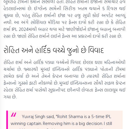
બુમરાહે ટીમની કમાન સંભાળી હતી. રોહિત શર્માની ઈજાના સમાચાર હવે
હેડલાઈન્સમાં છે. ઈંગ્લેન્ડ સામેની સિરીઝ ખતમ થયાને 5 દિવસ થઈ
ચૂક્યા છે, પરંતુ રોહિત શર્માની ઈજા પર હજુ સુધી કોઈ અપડેટ આવ્યું
નથી. આ અંગે સોશિયલ મીડિયા પર ફેન્સ દાવો કરી રહ્યા છે કે રોહિત
શર્મા IPL 2024માંથી બહાર થવા માટે જાણીજોઈને ઈજાનું બહાનું બનાવી
રહ્યા છે. જાણો રોહિત શર્માને લઈને ફેન્સ આ પ્રકારનો દાવો કરી રહ્યા છે.
રોહિત અને હાર્દિક વચ્ચે જુનો છે વિવાદ
રોહિત શર્મા અને હાર્દિક પંડ્યા વચ્ચેનો વિવાદ છેલ્લા ઘણા મહિનાઓથી
ચર્ચામાં છે. જ્યારથી મુંબઈ ઈન્ડિયન્સે હાર્દિક પંડ્યાને પોતાની ટીમમાં
સામેલ કર્યા છે અને તેમને કેપ્ટન બનાવ્યા છે ત્યારથી રોહિત શર્માના
ફેન્સનો ગુસ્સો ફાટી નીકળ્યો છે. મુંબઈ ઈન્ડિયન્સના સૌથી સફળ કેપ્ટન
રહેલા રોહિત શર્મા પાસેથી સુકાનીપદ છીનવી લેવાતા ફેન્સ લાલઘુમ થઈ
ગયા છે.
Yuvraj Singh said, "Rohit Sharma is a 5-time IPL
winning captain. Removing him is a big decision. I still