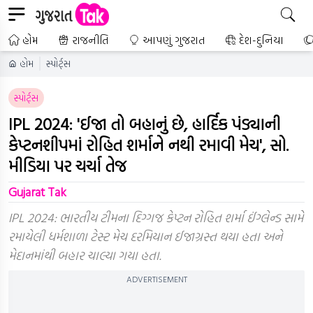
હોમ
રાજનીતિ
આપણું ગુજરાત
દેશ-દુનિયા
હોમ
સ્પોર્ટ્સ
સ્પોર્ટ્સ
IPL 2024: 'ઈજા તો બહાનું છે, હાર્દિક પંડ્યાની
કેપ્ટનશીપમાં રોહિત શર્માને નથી રમાવી મેચ', સો.
મીડિયા પર ચર્ચા તેજ
Gujarat Tak
IPL 2024: ભારતીય ટીમના દિગ્ગજ કેપ્ટન રોહિત શર્મા ઈંગ્લેન્ડ સામે
રમાયેલી ધર્મશાળા ટેસ્ટ મેચ દરમિયાન ઈજાગ્રસ્ત થયા હતા અને
મેદાનમાંથી બહાર ચાલ્યા ગયા હતા.
ADVERTISEMENT