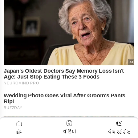
ADVERTISEMENT
વીડિયો
હોમ
વેબ સ્ટોરીઝ