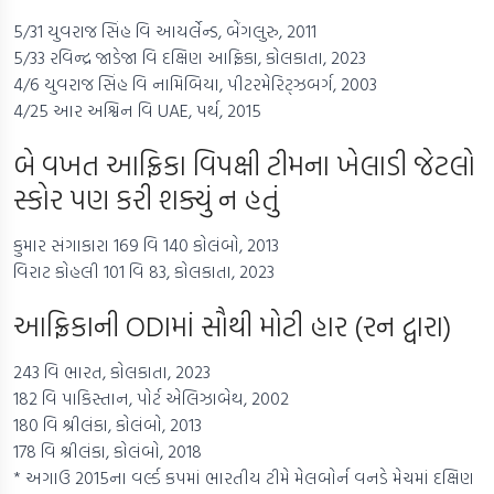
5/31 યુવરાજ સિંહ વિ આયર્લેન્ડ, બેંગલુરુ, 2011
5/33 રવિન્દ્ર જાડેજા વિ દક્ષિણ આફ્રિકા, કોલકાતા, 2023
4/6 યુવરાજ સિંહ વિ નામિબિયા, પીટરમેરિટ્ઝબર્ગ, 2003
4/25 આર અશ્વિન વિ UAE, પર્થ, 2015
બે વખત આફ્રિકા વિપક્ષી ટીમના ખેલાડી જેટલો
સ્કોર પણ કરી શક્યું ન હતું
કુમાર સંગાકારા 169 વિ 140 કોલંબો, 2013
વિરાટ કોહલી 101 વિ 83, કોલકાતા, 2023
આફ્રિકાની ODIમાં સૌથી મોટી હાર (રન દ્વારા)
243 વિ ભારત, કોલકાતા, 2023
182 વિ પાકિસ્તાન, પોર્ટ એલિઝાબેથ, 2002
180 વિ શ્રીલંકા, કોલંબો, 2013
178 વિ શ્રીલંકા, કોલંબો, 2018
* અગાઉ 2015ના વર્લ્ડ કપમાં ભારતીય ટીમે મેલબોર્ન વનડે મેચમાં દક્ષિણ