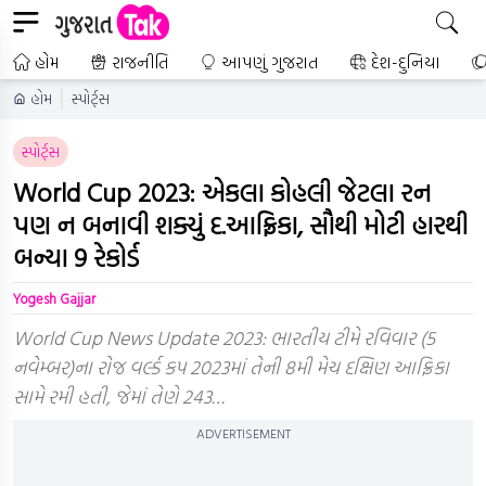
હોમ
રાજનીતિ
આપણું ગુજરાત
દેશ-દુનિયા
હોમ
સ્પોર્ટ્સ
સ્પોર્ટ્સ
World Cup 2023: એકલા કોહલી જેટલા રન
પણ ન બનાવી શક્યું દ.આફ્રિકા, સૌથી મોટી હારથી
બન્યા 9 રેકોર્ડ
Yogesh Gajjar
World Cup News Update 2023: ભારતીય ટીમે રવિવાર (5
નવેમ્બર)ના રોજ વર્લ્ડ કપ 2023માં તેની 8મી મેચ દક્ષિણ આફ્રિકા
સામે રમી હતી, જેમાં તેણે 243…
ADVERTISEMENT