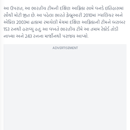
આ ઉપરાંત, આ ભારતીય ટીમની દક્ષિણ આફ્રિકા સામે વનડે ઇતિહાસમાં
સૌથી મોટી જીત છે. આ પહેલા ભારતે ફેબ્રુઆરી 2010માં ગ્વાલિયર અને
એપ્રિલ 2003માં ઢાકામાં રમાયેલી મેચમાં દક્ષિણ આફ્રિકાની ટીમને બરાબર
153 રનથી હરાવ્યું હતું. આ વખતે ભારતીય ટીમે આ તમામ રેકોર્ડ તોડી
નાખ્યા અને 243 રનના માર્જીનથી પરાજય આપ્યો.
ADVERTISEMENT