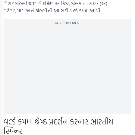
વિરાટ કોહલી 101* વિ દક્ષિણ આફ્રિકા, કોલકાતા, 2023 (35)
* ટેલર, માર્શ અને કોહલીની આ સદી વર્લ્ડ કપમાં આવી.
ADVERTISEMENT
વર્લ્ડ કપમાં શ્રેષ્ઠ પ્રદર્શન કરનાર ભારતીય
સ્પિનર