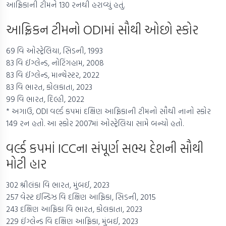
આફ્રિકાની ટીમને 130 રનથી હરાવ્યું હતું.
આફ્રિકન ટીમનો ODIમાં સૌથી ઓછો સ્કોર
69 વિ ઓસ્ટ્રેલિયા, સિડની, 1993
83 વિ ઈંગ્લેન્ડ, નોટિંગહામ, 2008
83 વિ ઈંગ્લેન્ડ, માન્ચેસ્ટર, 2022
83 વિ ભારત, કોલકાતા, 2023
99 વિ ભારત, દિલ્હી, 2022
* અગાઉ, ODI વર્લ્ડ કપમાં દક્ષિણ આફ્રિકાની ટીમનો સૌથી નાનો સ્કોર
149 રન હતો. આ સ્કોર 2007માં ઓસ્ટ્રેલિયા સામે બન્યો હતો.
વર્લ્ડ કપમાં ICCના સંપૂર્ણ સભ્ય દેશની સૌથી
મોટી હાર
302 શ્રીલંકા વિ ભારત, મુંબઈ, 2023
257 વેસ્ટ ઈન્ડિઝ વિ દક્ષિણ આફ્રિકા, સિડની, 2015
243 દક્ષિણ આફ્રિકા વિ ભારત, કોલકાતા, 2023
229 ઈંગ્લેન્ડ વિ દક્ષિણ આફ્રિકા, મુંબઈ, 2023