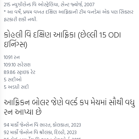
215 ન્યુઝીલેન્ડ વિ ઓસ્ટ્રેલિયા, સેન્ટ જ્યોર્જ, 2007
* આ વર્ષે, પ્રથમ વખત દક્ષિણ આફ્રિકાની ટીમ વનડેમાં એક પણ સિક્સર
ફટકારી શકી નથી.
કોહલી વિ દક્ષિણ આફ્રિકા (છેલ્લી 15 ODI
ઇનિંગ્સ)
1091 રન
109.10 સરેરાશ
89.86 સ્ટ્રાઇક રેટ
5 સદીઓ
5 અડધી સદી
આફ્રિકન બોલર જેણે વર્લ્ડ કપ મેચમાં સૌથી વધુ
રન આપ્યા છે
94 માર્કો જેન્સેન વિ ભારત, કોલકાતા, 2023
92 માર્કો જેન્સેન વિ શ્રીલંકા, દિલ્હી, 2023