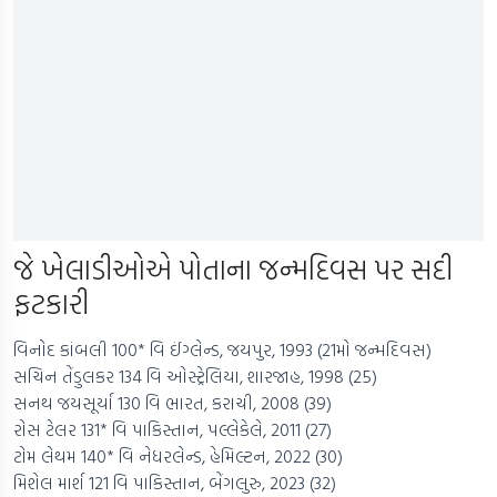
જે ખેલાડીઓએ પોતાના જન્મદિવસ પર સદી
ફટકારી
વિનોદ કાંબલી 100* વિ ઈંગ્લેન્ડ, જયપુર, 1993 (21મો જન્મદિવસ)
સચિન તેંડુલકર 134 વિ ઓસ્ટ્રેલિયા, શારજાહ, 1998 (25)
સનથ જયસૂર્યા 130 વિ ભારત, કરાચી, 2008 (39)
રોસ ટેલર 131* વિ પાકિસ્તાન, પલ્લેકેલે, 2011 (27)
ટોમ લેથમ 140* વિ નેધરલેન્ડ, હેમિલ્ટન, 2022 (30)
મિશેલ માર્શ 121 વિ પાકિસ્તાન, બેંગલુરુ, 2023 (32)