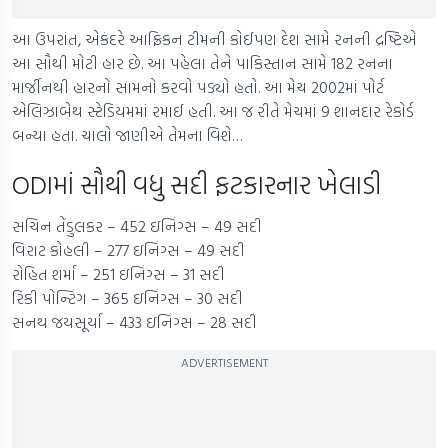
આ ઉપરાંત, એકંદરે આફ્રિકન ટીમની કોઈપણ દેશ સામે રનની દ્રષ્ટિએ
આ સૌથી મોટી હાર છે. આ પહેલા તેને પાકિસ્તાન સામે 182 રનના
માર્જીનથી હારનો સામનો કરવો પડ્યો હતો. આ મેચ 2002માં પોર્ટ
એલિઝાબેથ સ્ટેડિયમમાં રમાઈ હતી. આ જ રીતે મેચમાં 9 શાનદાર રેકોર્ડ
બન્યા હતા. ચાલો જાણીએ તેમના વિશે…
ODIમાં સૌથી વધુ સદી ફટકારનાર ખેલાડી
સચિન તેંડુલકર – 452 ઇનિંગ્સ – 49 સદી
વિરાટ કોહલી – 277 ઇનિંગ્સ – 49 સદી
રોહિત શર્મા – 251 ઇનિંગ્સ – 31 સદી
રિકી પોન્ટિંગ – 365 ઇનિંગ્સ – 30 સદી
સનથ જયસૂર્યા – 433 ઇનિંગ્સ – 28 સદી
ADVERTISEMENT