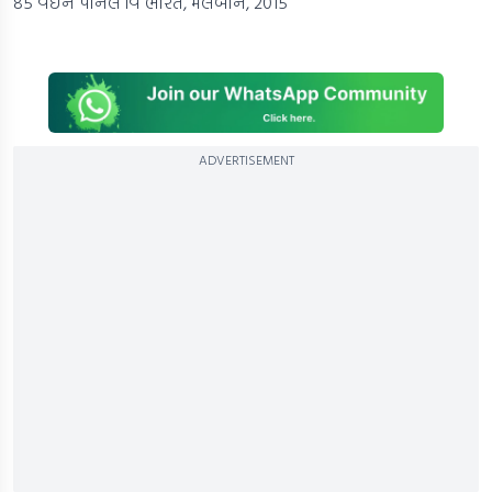
85 વેઈન પાર્નેલ વિ ભારત, મેલબોર્ન, 2015
ADVERTISEMENT