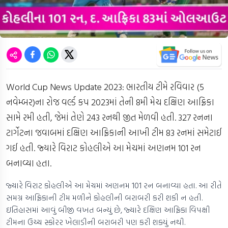
World Cup News Update 2023: ભારતીય ટીમે રવિવાર (5
નવેમ્બર)ના રોજ વર્લ્ડ કપ 2023માં તેની 8મી મેચ દક્ષિણ આફ્રિકા
સામે રમી હતી, જેમાં તેણે 243 રનથી જીત મેળવી હતી. 327 રનના
ટાર્ગેટના જવાબમાં દક્ષિણ આફ્રિકાની આખી ટીમ 83 રનમાં સમેટાઈ
ગઈ હતી. જ્યારે વિરાટ કોહલીએ આ મેચમાં અણનમ 101 રન
બનાવ્યા હતા.
જ્યારે વિરાટ કોહલીએ આ મેચમાં અણનમ 101 રન બનાવ્યા હતા. આ રીતે
સમગ્ર આફ્રિકાની ટીમ મળીને કોહલીની બરાબરી કરી શકી ન હતી.
ઇતિહાસમાં આવું બીજી વખત બન્યું છે, જ્યારે દક્ષિણ આફ્રિકા વિપક્ષી
ટીમના ઉચ્ચ સ્કોરર ખેલાડીની બરાબરી પણ કરી શક્યું નથી.