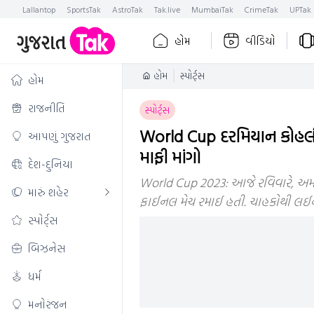
Lallantop
SportsTak
AstroTak
Tak.live
MumbaiTak
CrimeTak
UPTak
હોમ
વીડિયો
હોમ
સ્પોર્ટ્સ
હોમ
રાજનીતિ
સ્પોર્ટ્સ
World Cup દરમિયાન કોહલી-રાહ
આપણું ગુજરાત
માફી માંગો
દેશ-દુનિયા
World Cup 2023: આજે રવિવારે, અમદાવાદ
મારું શહેર
ફાઈનલ મેચ રમાઈ હતી. ચાહકોથી લઈને
સ્પોર્ટ્સ
બિઝનેસ
ધર્મ
મનોરંજન