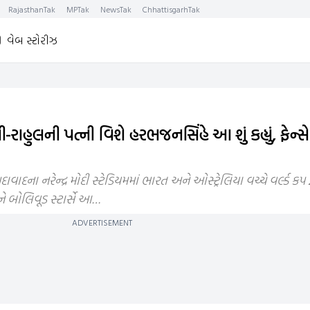
RajasthanTak
MPTak
NewsTak
ChhattisgarhTak
વેબ સ્ટોરીઝ
ુલની પત્ની વિશે હરભજનસિંહે આ શું કહ્યું, ફેન્સે ક
ના નરેન્દ્ર મોદી સ્ટેડિયમમાં ભારત અને ઓસ્ટ્રેલિયા વચ્ચે વર્લ્ડ ક
 બોલિવૂડ સ્ટાર્સે આ…
ADVERTISEMENT