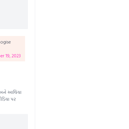
logise
r 19, 2023
્મા અને આથિયા
મીડિયા પર