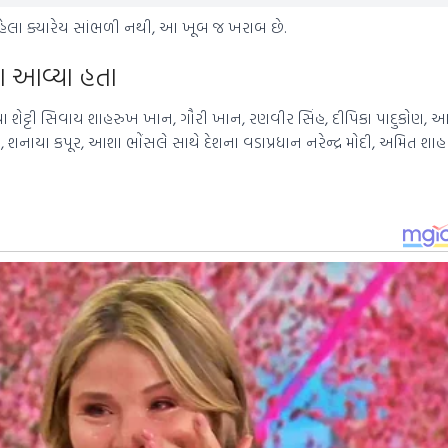
 પહેલા ક્યારેય સાંભળી નથી, આ ખૂબ જ ખરાબ છે.
ા આવ્યા હતા
 શેટ્ટી સિવાય શાહરુખ ખાન, ગૌરી ખાન, રણવીર સિંહ, દીપિકા પાદુકોણ, આય
ાયા કપૂર, આશા ભોંસલે સાથે દેશના વડાપ્રધાન નરેન્દ્ર મોદી, અમિત શાહ