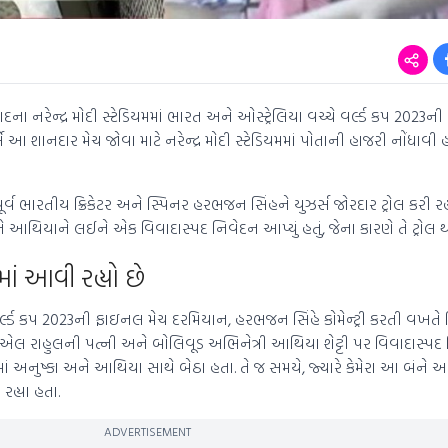
ા નરેન્દ્ર મોદી સ્ટેડિયમમાં ભારત અને ઓસ્ટ્રેલિયા વચ્ચે વર્લ્ડ કપ 2023
 આ શાનદાર મેચ જોવા માટે નરેન્દ્ર મોદી સ્ટેડિયમમાં પોતાની હાજરી નોંધાવી હ
વ ભારતીય ક્રિકેટર અને સ્પિનર ​​હરભજન સિંહને યુઝર્સ જોરદાર ટ્રોલ કરી રહ
આથિયાને લઈને એક વિવાદાસ્પદ નિવેદન આપ્યું હતું, જેના કારણે તે ટ્રોલ થઈ
ાં આવી રહ્યો છે
 વર્લ્ડ કપ 2023ની ફાઇનલ મેચ દરમિયાન, હરભજન સિંહે કોમેન્ટ્રી કરતી વખતે
 કેએલ રાહુલની પત્ની અને બોલિવૂડ અભિનેત્રી આથિયા શેટ્ટી પર વિવાદાસ્પદ
ચમાં અનુષ્કા અને આથિયા સાથે બેઠા હતા. તે જ સમયે, જ્યારે કેમેરા આ બંને
રહ્યા હતા.
ADVERTISEMENT