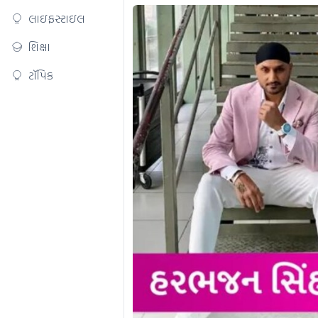
લાઇફસ્ટાઇલ
શિક્ષા
ટૉપિક