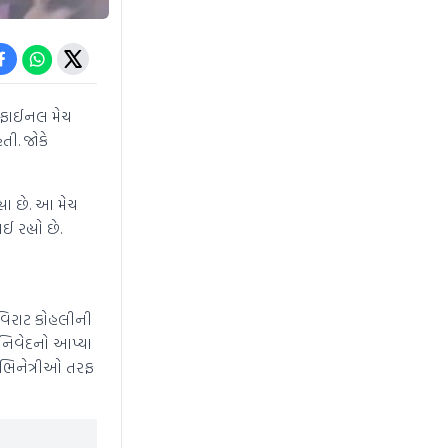
ની ફાઈનલ મેચ
તી. જોકે
્યા છે. આ મેચ
 રહ્યો છે.
 વિરાટ કોહલીની
 નિવેદનો આપ્યા
 અભિનેત્રીઓ તરફ