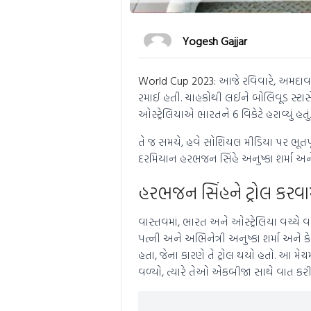
Yogesh Gajjar
World Cup 2023:
આજે રવિવારે, અમદાવાદન
રમાઈ હતી. ચાહકોથી લઈને બોલિવૂડ સ્ટાર્સે
ઓસ્ટ્રેલિયાએ ભારતને 6 વિકેટે હરાવ્યું હતું.
તે જ સમયે, હવે સોશિયલ મીડિયા પર ભૂતપૂર્
દરમિયાન હરભજન સિંહે અનુષ્કા શર્મા અને 
હરભજન સિંહને ટ્રોલ કરવામ
વાસ્તવમાં, ભારત અને ઓસ્ટ્રેલિયા વચ્ચે
પત્ની અને અભિનેત્રી અનુષ્કા શર્મા અને
હતા, જેના કારણે તે ટ્રોલ થયો હતો. આ મે
વળ્યો, ત્યારે તેઓ એકબીજા સાથે વાત કરી 