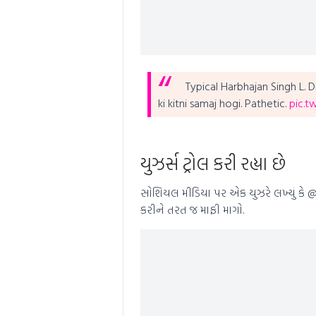
Typical Harbhajan Singh L. D
ki kitni samaj hogi.
Pathetic.
pic.t
યુઝર્સ ટ્રોલ કરી રહ્યા છે
સોશિયલ મીડિયા પર એક યુઝરે લખ્યું કે @
કરીને તરત જ માફી માગો.