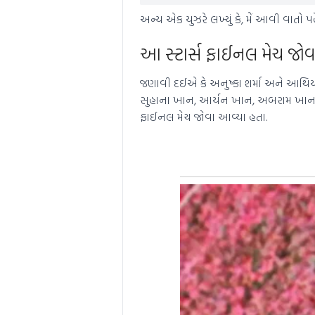
અન્ય એક યુઝરે લખ્યું કે, મેં આવી વાતો
આ સ્ટાર્સ ફાઈનલ મેચ જોવ
જણાવી દઈએ કે અનુષ્કા શર્મા અને આથિયા
સુહાના ખાન, આર્યન ખાન, અબરામ ખાન, શન
ફાઈનલ મેચ જોવા આવ્યા હતા.