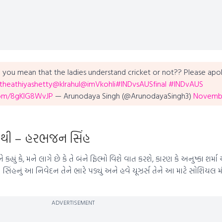
you mean that the ladies understand cricket or not?? Please apo
heathiyashetty
@klrahul
@imVkohli
#INDvsAUSfinal
#INDvAUS
.com/8gKlG8WvJP
— Arunodaya Singh (@ArunodayaSingh3)
Novembe
ા નથી – હરભજન સિંહ
હ્યું કે, મને લાગે છે કે તે બંને ફિલ્મો વિશે વાત કરશે, કારણ કે અનુષ્કા શર
ન સિંહનું આ નિવેદન તેને ભારે પડ્યું અને હવે યૂઝર્સ તેને આ માટે સોશિયલ 
ADVERTISEMENT