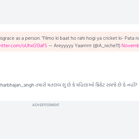
isgrace as a person. “Filmo ki baat ho rahi hogi ya cricket ki- Pata n
witter.com/oUhxG13aFS
— Areyyyyy Yaarrrrrr (@A_niche11)
Novembe
harbhajan_singh તમારો મતલબ શું છે કે મહિલાઓ ક્રિકેટ સમજે છે કે નહીં?
ADVERTISEMENT