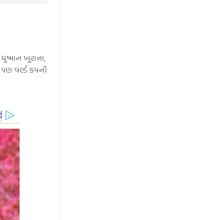
ુષ્માન ખુરાના,
 પણ વર્લ્ડ કપની