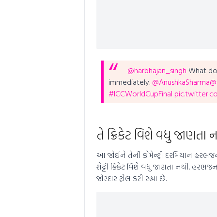
@harbhajan_singh
What do 
immediately.
@AnushkaSharma
@t
#ICCWorldCupFinal
pic.twitter
તે ક્રિકેટ વિશે વધુ જાણત
આ જોઈને તેની કોમેન્ટ્રી દરમિયાન હરભજને ક
શેટ્ટી ક્રિકેટ વિશે વધુ જાણતા નથી. હરભજ
જોરદાર ટ્રોલ કરી રહ્યા છે.