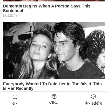
ADVERTISEMENT
વીડિયો
હોમ
વેબ સ્ટોરીઝ