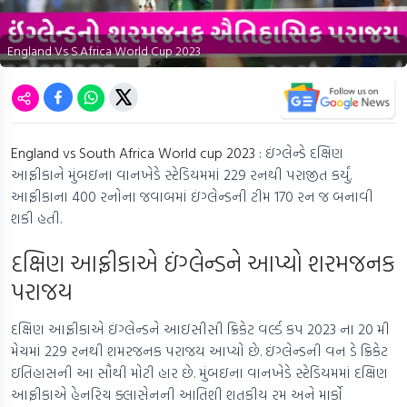
England Vs S.Africa World Cup 2023
England vs South Africa World cup 2023 :
ઇંગ્લેન્ડે દક્ષિણ
આફ્રીકાને મુંબઇના વાનખેડે સ્ટેડિયમમાં 229 રનથી પરાજીત કર્યું.
આફ્રીકાના 400 રનોના જવાબમાં ઇંગ્લેન્ડની ટીમ 170 રન જ બનાવી
શકી હતી.
દક્ષિણ આફ્રીકાએ ઇંગ્લેન્ડને આપ્યો શરમજનક
પરાજય
દક્ષિણ આફ્રીકાએ ઇંગ્લેન્ડને આઇસીસી ક્રિકેટ વર્લ્ડ કપ 2023 ના 20 મી
મેચમાં 229 રનથી શમરજનક પરાજય આપ્યો છે. ઇંગ્લેન્ડની વન ડે ક્રિકેટ
ઇતિહાસની આ સૌથી મોટી હાર છે. મુંબઇના વાનખેડે સ્ટેડિયમમાં દક્ષિણ
આફ્રીકાએ હેનરિચ ક્લાસેનની આતિશી શતકીય રમ અને માર્કો