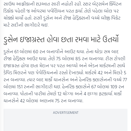
સાઉથ આફ્રીકાની શરૂઆત સારી નહોતી રહી. સ્ટાર બેટ્સમેન ક્વિંટન
ડિકોક પહેલી જ ઓવરમાં પવેલિયન પરત ફર્યા. તેણે પહેલા બોલ પર
ચોક્કો માર્યો હતો. રાસી ડુસેન અને રીજા હેંડ્રિક્સની વચ્ચે બીજી વિકેટ
માટે સદીની ભાગીદારે થઇ.
ડુસેન ઇજાગ્રસ્ત હોવા છતા રમવા માટે ઉતર્યો
ડુસેન 61 બોલમાં 60 રન બનાવીને આઉટ થયા. તેના થોડા સમ બાદ
રીજા હેંડ્રિક્સ આઉટ થયા. તેણે 75 બોલમાં 85 રન બનાવ્યા. રીસ ટોપલી
ઇજાગ્રસ્ત હોવા છતા મેદાન પર પરત આવ્યો અને એડન માર્કરમની સાથે
ડેવિડ મિલરને પણ પેવેલિયનનો રસ્તો દેખાડ્યો. માર્કરમે 42 અને મિલરે 5
રન બનાવ્યા. ત્યાર બાદ માર્કો યાનસેન અને હેનરિક ક્લાસેનની વચ્ચે 77
બોલમાં 151 રનની ભાગીદારી થઇ. હેનરિક ક્લાસેને 67 બોલમાં 109 રન
બનાવ્યા. પોતાની પારીમાં તેમણે 12 ચોગ્ગા અને 4 છગ્ગા ફટકાર્યા. માર્કો
યાનસેને 42 બોલમાં અણનમ 75 રન બનાવ્યા.
ADVERTISEMENT