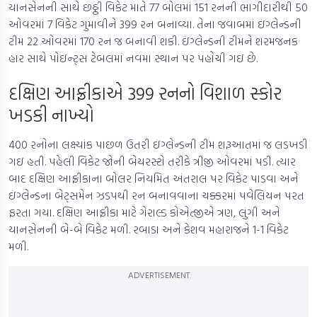
યાનસેનની સાથે છઠ્ઠી વિકેટ માતે 77 બોલમાં 151 રનની ભાગીદારીથી 50
ઓવરમાં 7 વિકેટ ગુમાવીને 399 રન બનાવ્યા. તેના જવાબમાં ઇંગ્લેન્ડની
ટીમ 22 ઓવરમાં 170 રન જ બનાવી શકી. ઇંગ્લેન્ડની ટીમને શરમજનક
હાર સાથે પોઇન્ટ્સ ટેબલમાં નવમા સ્થાન પર પહોંચી ગઇ છે.
દક્ષિણ આફ્રીકાએ 399 રનનો વિશાળ સ્કોર
ખડકી નાખ્યો
400 રનોના લક્ષ્યાંક પાછળ ઉતરી ઇંગ્લેન્ડની ટીમ શરૂઆતમાં જ લડખડી
ગઇ હતી. પહેલી વિકેટ જોની બેયરસ્ટો તરીકે ત્રીજી ઓવરમાં પડી. ત્યાર
બાદ દક્ષિણ આફ્રીકાના બોલર નિયમિત અંતરાલ પર વિકેટ પાડવા અને
ઇંગ્લેન્ડના બેટ્સમેન ઝડપથી રન બનાવવાના ચક્કરમાં પવેલિયન પરત
ફરતા ગયા. દક્ષિણ આફ્રીકા માટે ગેરાલ્ડ કોએત્જીએ ત્રણ, લુંગી અને
યાનસેનની બે-બે વિકેટ મળી. રબાડા અને કેશવ મહારાજને 1-1 વિકેટ
મળી.
ADVERTISEMENT