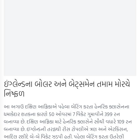
ઇંગ્લેન્ડના બોલર અને બેટ્સમેન તમામ મોરચે
નિષ્ફળ
આ અગાઉ દક્ષિણ આફ્રિકાએ પહેબા બેટિંગ કરતા હેનરિક ક્લાસેનના
ધમાકેદાર શતકના કારણે 50 ઓવરમાં 7 વિકેટ ગુમાવીને 399 રન
બનાવ્યા છે. દક્ષિણ આફ્રિકા માટે હેનરિક ક્લાસેને સૌથી વધારે 109 રન
બનાવ્યા છે. ઇંગ્લેન્ડની તરફથી રીસ ટોપલીએ ત્રણ અને એટકિંસન,
આદિલ રશીદે બે-બે વિકેટ ઝડપી હતી. પહેલા બેટિંગ કરતા ઉતરેલી