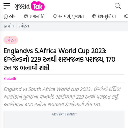
હોમ
રાજનીતિ
આપણું ગુજરાત
દેશ-દુનિયા
હોમ
સ્પોર્ટ્સ
સ્પોર્ટ્સ
Englandvs S.Africa World Cup 2023:
ઇંગ્લેન્ડનો 229 રનથી શરમજનક પરાજય, 170
રન જ બનાવી શકી
Krutarth
England vs South Africa World cup 2023 : ઇંગ્લેન્ડે દક્ષિણ
આફ્રીકાને મુંબઇના વાનખેડે સ્ટેડિયમમાં 229 રનથી પરાજીત કર્યું.
આફ્રીકાના 400 રનોના જવાબમાં ઇંગ્લેન્ડની ટીમ 170…
ADVERTISEMENT