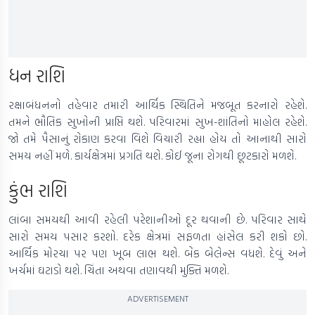
ધન રાશિ
રક્ષાબંધનનો તહેવાર તમારી આર્થિક સ્થિતિને મજબૂત કરનારો રહેશે.
તમને ભૌતિક સુખોની પ્રાપ્તિ થશે. પરિવારમાં સુખ-શાંતિનો માહોલ રહેશે.
જો તમે પૈસાનું રોકાણ કરવા વિશે વિચારી રહ્યા હોય તો આનાથી સારો
સમય નહીં મળે. કાર્યક્ષેત્રમાં પ્રગતિ થશે. કોઈ જૂના રોગથી છૂટકારો મળશે.
કુંભ રાશિ
લાંબા સમયથી આવી રહેલી પરેશાનીઓ દૂર થવાની છે. પરિવાર સાથે
સારો સમય પસાર કરશો. દરેક ક્ષેત્રમાં સફળતા હાંસેલ કરી શકો છો.
આર્થિક મોરચા પર પણ ખૂબ લાભ થશે. બેંક બેલેન્સ વધશે. દેવું અને
ખર્ચમાં ઘટાડો થશે. ચિંતા અથવા તણાવથી મુક્તિ મળશે.
ADVERTISEMENT