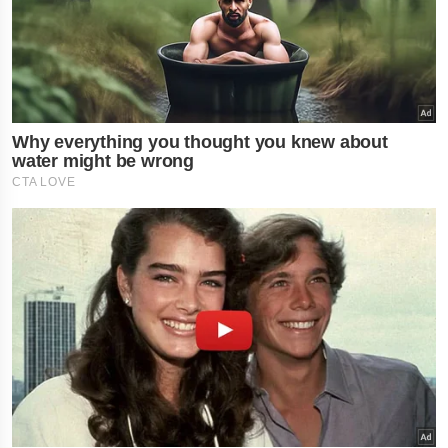
નોકરી-ધંધામાં પ્રગતિ... આ
રાશિના લોકોને ફળશે આજનો
દિવસ , જાણો તમારું રાશિફળ?