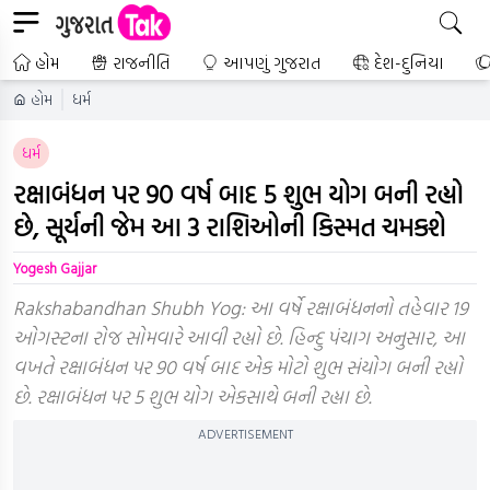
હોમ
રાજનીતિ
આપણું ગુજરાત
દેશ-દુનિયા
હોમ
ધર્મ
ધર્મ
રક્ષાબંધન પર 90 વર્ષ બાદ 5 શુભ યોગ બની રહ્યો
છે, સૂર્યની જેમ આ 3 રાશિઓની કિસ્મત ચમકશે
Yogesh Gajjar
Rakshabandhan Shubh Yog: આ વર્ષે રક્ષાબંધનનો તહેવાર 19
ઓગસ્ટના રોજ સોમવારે આવી રહ્યો છે. હિન્દુ પંચાગ અનુસાર, આ
વખતે રક્ષાબંધન પર 90 વર્ષ બાદ એક મોટો શુભ સંયોગ બની રહ્યો
છે. રક્ષાબંધન પર 5 શુભ યોગ એકસાથે બની રહ્યા છે.
ADVERTISEMENT