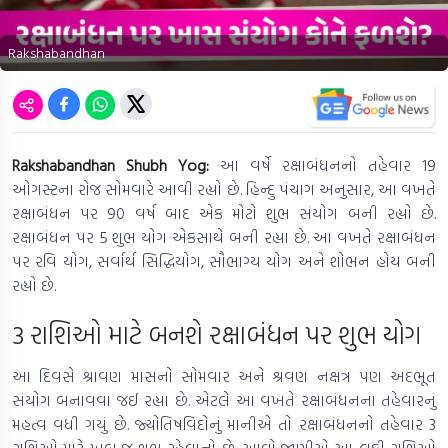
Rakshabandhan
Rakshabandhan Shubh Yog:
આ વર્ષે રક્ષાબંધનનો તહેવાર 19
ઓગસ્ટના રોજ સોમવારે આવી રહ્યો છે. હિન્દુ પંચાગ અનુસાર, આ વખતે
રક્ષાબંધન પર 90 વર્ષ બાદ એક મોટો શુભ સંયોગ બની રહ્યો છે.
રક્ષાબંધન પર 5 શુભ યોગ એકસાથે બની રહ્યા છે. આ વખતે રક્ષાબંધન
પર રવિ યોગ, સર્વાર્થ સિદ્ધિયોગ, સૌભાગ્ય યોગ અને શોભન હોય બની
રહ્યો છે.
3 રાશિઓ માટે બનશે રક્ષાબંધન પર શુભ યોગ
આ દિવસે શ્રાવણ માસનો સોમવાર અને શ્રવણ નક્ષત્ર પણ અદભૂત
સંયોગ બનાવવા જઈ રહ્યા છે. એટલે આ વખતે રક્ષાબંધનના તહેવારનું
મહત્વ વધી ગયું છે. જ્યોતિષવિદોનું માનીએ તો રક્ષાબંધનનો તહેવાર 3