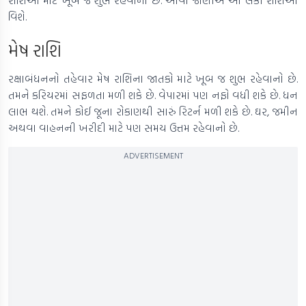
રાશિઓ માટે ખૂબ જ શુભ રહેવાનો છે. આવો જાણીએ આ લકી રાશિઓ
વિશે.
મેષ રાશિ
રક્ષાબંધનનો તહેવાર મેષ રાશિના જાતકો માટે ખૂબ જ શુભ રહેવાનો છે.
તમને કરિયરમાં સફળતા મળી શકે છે. વેપારમાં પણ નફો વધી શકે છે. ધન
લાભ થશે. તમને કોઈ જૂના રોકાણથી સારું રિટર્ન મળી શકે છે. ઘર, જમીન
અથવા વાહનની ખરીદી માટે પણ સમય ઉત્તમ રહેવાનો છે.
ADVERTISEMENT