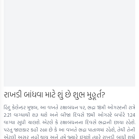
રાખડી બાંધવા માટે શું છે શુભ મુહૂર્ત?
હિંદુ કેલેન્ડર મુજબ, આ વખતે રક્ષાબંધન પર, ભદ્રા 18મી ઓગસ્ટની રાત્રે
2:21 વાગ્યાથી શરૂ થશે અને બીજા દિવસે 19મી ઓગસ્ટે બપોરે 1:24
વાગ્યા સુધી ચાલશે. એટલે કે રક્ષાબંધનના દિવસે ભદ્રાની છાયા રહેશે.
પરંતુ જાણકાર કહી રહ્યા છે કે આ વખતે ભદ્રા પાતાળમાં રહેશે, તેથી તેની
એટલી અસર નહીં થાય અને તમે જ્યારે ઇચ્છો ત્યારે રાખડી બાંધી શકો