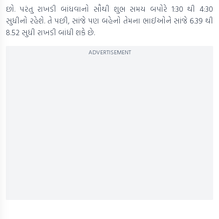
છો. પરંતુ રાખડી બાંધવાનો સૌથી શુભ સમય બપોરે 1:30 થી 4:30
સુધીનો રહેશે. તે પછી, સાંજે પણ બહેનો તેમના ભાઈઓને સાંજે 6.39 થી
8.52 સુધી રાખડી બાંધી શકે છે.
ADVERTISEMENT