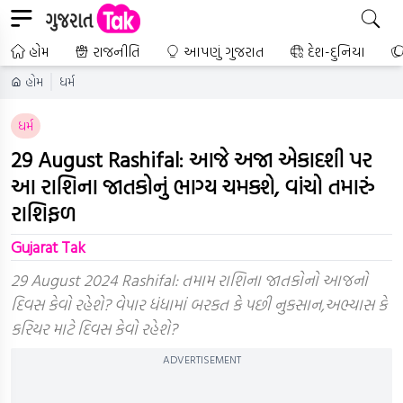
હોમ
રાજનીતિ
આપણું ગુજરાત
દેશ-દુનિયા
હોમ
ધર્મ
ધર્મ
29 August Rashifal: આજે અજા એકાદશી પર
આ રાશિના જાતકોનું ભાગ્ય ચમકશે, વાંચો તમારું
રાશિફળ
Gujarat Tak
29 August 2024 Rashifal: તમામ રાશિના જાતકોનો આજનો
દિવસ કેવો રહેશે? વેપાર ધંધામાં બરકત કે પછી નુકસાન,અભ્યાસ કે
કરિયર માટે દિવસ કેવો રહેશે?
ADVERTISEMENT