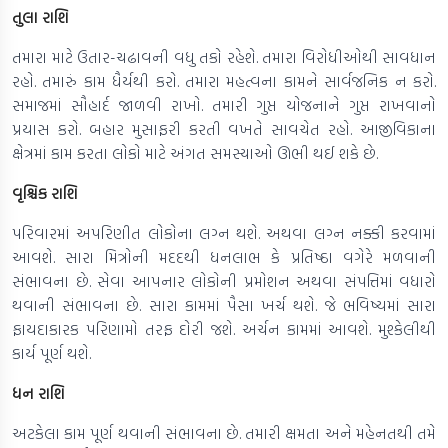
તુલા રાશિ
તમારા માટે ઉતાર-ચઢાવની વધુ તકો રહેશે. તમારા વિરોધીઓથી સાવધાન
રહો. તમારું કામ ધૈર્યથી કરો. તમારા મહત્વના કામને સાર્વજનિક ન કરો.
સમાજમાં સૌહાર્દ જાળવી રાખો. તમારી ગુપ્ત યોજનાને ગુપ્ત રાખવાનો
પ્રયાસ કરો. બહાર મુસાફરી કરતી વખતે સાવચેત રહો. આજીવિકાના
ક્ષેત્રમાં કામ કરતા લોકો માટે અંગત સમસ્યાઓ ઊભી થઈ શકે છે.
વૃશ્ચિક રાશિ
પરિવારમાં અપરિણીત લોકોના લગ્ન થશે. અથવા લગ્ન નક્કી કરવામાં
આવશે. સારા મિત્રોની મદદથી ધનલાભ કે પ્રતિષ્ઠા વગેરે મળવાની
સંભાવના છે. સેવા આપનાર લોકોની પ્રમોશન અથવા સંપત્તિમાં વધારો
થવાની સંભાવના છે. સારા કામમાં પૈસા ખર્ચ થશે. જે ભવિષ્યમાં સારા
ફાયદાકારક પરિણામો તરફ દોરી જશે. અર્ચન કામમાં આવશે. મુશ્કેલીથી
કાર્ય પૂર્ણ થશે.
ધન રાશિ
અટકેલા કામ પૂર્ણ થવાની સંભાવના છે. તમારી ક્ષમતા અને મહેનતથી તમે