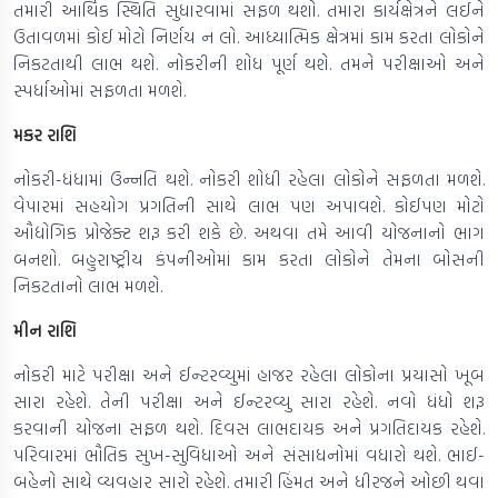
તમારી આર્થિક સ્થિતિ સુધારવામાં સફળ થશો. તમારા કાર્યક્ષેત્રને લઈને
ઉતાવળમાં કોઈ મોટો નિર્ણય ન લો. આધ્યાત્મિક ક્ષેત્રમાં કામ કરતા લોકોને
નિકટતાથી લાભ થશે. નોકરીની શોધ પૂર્ણ થશે. તમને પરીક્ષાઓ અને
સ્પર્ધાઓમાં સફળતા મળશે.
મકર રાશિ
નોકરી-ધંધામાં ઉન્નતિ થશે. નોકરી શોધી રહેલા લોકોને સફળતા મળશે.
વેપારમાં સહયોગ પ્રગતિની સાથે લાભ પણ અપાવશે. કોઈપણ મોટો
ઔદ્યોગિક પ્રોજેક્ટ શરૂ કરી શકે છે. અથવા તમે આવી યોજનાનો ભાગ
બનશો. બહુરાષ્ટ્રીય કંપનીઓમાં કામ કરતા લોકોને તેમના બોસની
નિકટતાનો લાભ મળશે.
મીન રાશિ
નોકરી માટે પરીક્ષા અને ઈન્ટરવ્યુમાં હાજર રહેલા લોકોના પ્રયાસો ખૂબ
સારા રહેશે. તેની પરીક્ષા અને ઈન્ટરવ્યુ સારા રહેશે. નવો ધંધો શરૂ
કરવાની યોજના સફળ થશે. દિવસ લાભદાયક અને પ્રગતિદાયક રહેશે.
પરિવારમાં ભૌતિક સુખ-સુવિધાઓ અને સંસાધનોમાં વધારો થશે. ભાઈ-
બહેનો સાથે વ્યવહાર સારો રહેશે. તમારી હિંમત અને ધીરજને ઓછી થવા