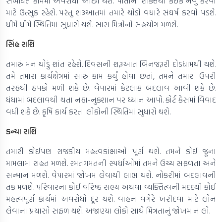
સંબંધિત કામમાં અવરોધો ઓછા થશે. પોતાની શક્તિથી કંઈક નવું કરવા
માટે ઉત્સુક રહેશે. પરંતુ શરૂઆતમાં તમારે થોડો વધારે સંઘર્ષ કરવો પડશે.
ધીમે ધીમે સ્થિતિમાં સુધારો થશે. સારા મિત્રોનો સહયોગ મળશે.
સિંહ રાશિ
તમારું મન થોડું શાંત રહેશે. દિવસની શરૂઆત બિનજરૂરી દોડધામથી થશે.
તમે તમારા કાર્યક્ષેત્રમાં સારું કામ કર્યું હોવા છતાં, તમને તમારા ઉપરી
તરફથી ઠપકો મળી શકે છે. વેપારમાં કેટલાક બદલાવ આવી શકે છે.
ધંધામાં બદલાવથી થતા નફા-નુકશાન પર ધ્યાન આપો. કોર્ટ કેસમાં વિવાદ
વધી શકે છે. કૃષિ કાર્ય કરતા લોકોની સ્થિતિમાં સુધારો થશે.
કન્યા રાશિ
તમારી કોઈપણ રાજકીય મહત્વકાંક્ષાઓ પૂર્ણ થશે. તમને કોઈ જૂના
મામલામાં રાહત મળશે. રમતગમતની સ્પર્ધાઓમાં તમને ઉચ્ચ સફળતા અને
સન્માન મળશે. વેપારમાં જોખમ લેવાથી લાભ થશે. નોકરીમાં બદલાવની
તક મળશે. પરિવારના કોઈ વરિષ્ઠ સભ્ય અથવા વ્યક્તિત્વની મદદથી કોઈ
મહત્વપૂર્ણ કાર્યમાં અવરોધો દૂર થશે. વાહન વગેરે ખરીદવા માટે લોન
લેવાના પ્રયાસો સફળ થશે. અજાણ્યા લોકો સાથે મિત્રતાનું જોખમ ન લો.