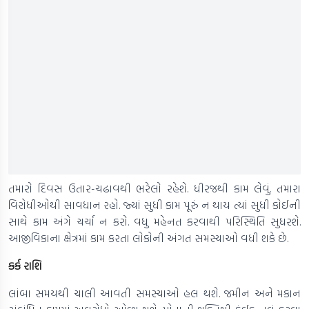
તમારો દિવસ ઉતાર-ચઢાવથી ભરેલો રહેશે. ધીરજથી કામ લેવું. તમારા
વિરોધીઓથી સાવધાન રહો. જ્યાં સુધી કામ પૂરું ન થાય ત્યાં સુધી કોઈની
સાથે કામ અંગે ચર્ચા ન કરો. વધુ મહેનત કરવાથી પરિસ્થિતિ સુધરશે.
આજીવિકાના ક્ષેત્રમાં કામ કરતા લોકોની અંગત સમસ્યાઓ વધી શકે છે.
કર્ક રાશિ
લાંબા સમયથી ચાલી આવતી સમસ્યાઓ હલ થશે. જમીન અને મકાન