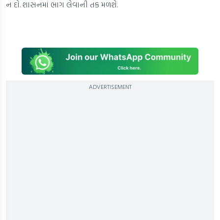
ન દો. શાસનમાં ભાગ લેવાની તક મળશે.
ADVERTISEMENT