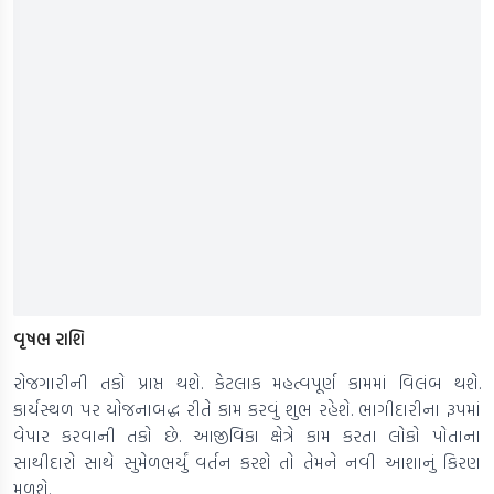
વૃષભ રાશિ
રોજગારીની તકો પ્રાપ્ત થશે. કેટલાક મહત્વપૂર્ણ કામમાં વિલંબ થશે.
કાર્યસ્થળ પર યોજનાબદ્ધ રીતે કામ કરવું શુભ રહેશે. ભાગીદારીના રૂપમાં
વેપાર કરવાની તકો છે. આજીવિકા ક્ષેત્રે કામ કરતા લોકો પોતાના
સાથીદારો સાથે સુમેળભર્યું વર્તન કરશે તો તેમને નવી આશાનું કિરણ
મળશે.