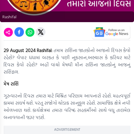
Rashifal
29 August 2024 Rashifal:
તમામ રાશિના જાતકોનો આજનો દિવસ કેવો
રહેશે? વેપાર ધંધામાં બરકત કે પછી નુકસાન,અભ્યાસ કે કરિયર માટે
દિવસ કેવો રહેશે? અહીં વાંચો મેષથી મીન રાશિના જાતકોનું આજનું
રાશિફળ.
મેષ રાશિ
ગુરુવારનો દિવસ તમારા માટે મિશ્રિત પરિણામ આપનારો રહેશે. મહત્વપૂર્ણ
કામમાં સંઘર્ષ થશે. પરંતુ સંજોગો થોડાક સાનુકૂળ રહેશે. સામાજિક ક્ષેત્રે નવી
ઓળખાણ થશે. કાર્યક્ષેત્રમાં તમારા વરિષ્ઠ સહકર્મીઓ સાથે વધુ તાલમેલ
બનાવવાની જરૂર પડશે.
ADVERTISEMENT