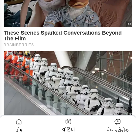
ADVERTISEMENT
વીડિયો
હોમ
વેબ સ્ટોરીઝ