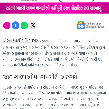
વીરેન જોશી.મહિસાગરઃ
ગુજરાત સરકારે ખાતરી આપીને માંગણીઓ
હલ ન થતા ગુજરાત રાજ્ય શૈક્ષણિક સંઘ સંકલન સમિતિના હોદેદારો દ્વારા
ખેલમહાકુંભના રજીસ્ટ્રેશનનો તેમજ સરકાર દ્વારા આપવામાં આવતી
ઓનલાઇન કામગીરી પણ નહીં કરવામાં આવે તેવી ચિમકી ઉચ્ચારી છે.
આમ કામગીરીનો બહિષ્કાર કરવાનો નિર્ણય લીધો છે.
300 શાળાઓમાં કામગીરી અટકશે
ગુજરાત રાજ્ય શૈક્ષણિક સંઘ સંકલન સમિતિના આદેશ મૂજબ મહિસાગર
જિલ્લાની માધ્યમિક અને ઉચ્ચત્તર માધ્યમિક તમામ શાળામા ખેલમહાકુંભના
રજીસ્ટ્રેશનનો બહિષ્કાર કરવામાં આવ્યો છે અને આ બાબતે ગુજરાત
રાજ્ય શૈક્ષણિક સંઘ સંકલન સમિતિએ રાજયના તમામ આચાર્યો, અને