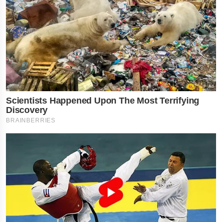
×
નોકરી-ધંધામાં પ્રગતિ... આ
રાશિના લોકોને ફળશે આજનો
દિવસ , જાણો તમારું રાશિફળ?