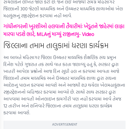
સંચલાકને લેખિત જાણ કરી છે. જેને લઇ આજથી સમગ્ર મહિસાગર
જિલ્લાની 300 જેટલી માધ્યમિક અને ઉચ્ચત્તર માધ્યમિક શાળાઓમાં ખેલ
મહાકુંભનું રજીસ્ટ્રેશન કરવામાં નહીં આવે.
ગાંધીનગરની ખુરશીઓ હલવાની તૈયારીમાંઃ ખેડૂતને જાહેરમાં લાફા
મારવા પડશે ભારે, MLAનું માગ્યું રાજીનામુ- Video
જિલ્લાના તમામ તાલુકામાં ધરણા કાર્યક્રમ
આ બાબતે મહિસાગર જિલ્લા ઉચ્ચત્તર માઘ્યમિક શૈક્ષણિક સંઘ પ્રમુખ
દિનેશ પટેલે ગુજરાત તક સાથે વાત કરતા જણાવ્યું હતું કે, સરકાર દ્વારા
ખાતરી આપેલા પ્રશ્નોનો આજ દિન સુધી હલ ન કરવામાં આવતા આજે
જિલ્લાની તમામ માધ્યમિક અને ઉચ્ચત્તર માધ્યમિક શાળા દ્વારા સંઘના
આદેશનું પાલન કરવામાં આવશે અને આજથી શરૂ થયેલા ખેલમહાકુંભના
રજીસ્ટ્રેશનનો બહિષ્કાર કરવામાં આવ્યો છે. સાથો સાથ સરકાર દ્વારા
આપવામાં આવતી ઓનલાઇન કામગીરી પણ નહીં કરવામાં આવે તેમજ
12 તારીખ અને શનિવારે જિલ્લાના તમામ તાલુકામાં ધરણા કાર્યક્રમ
કરવામાં આવશે.
ADVERTISEMENT