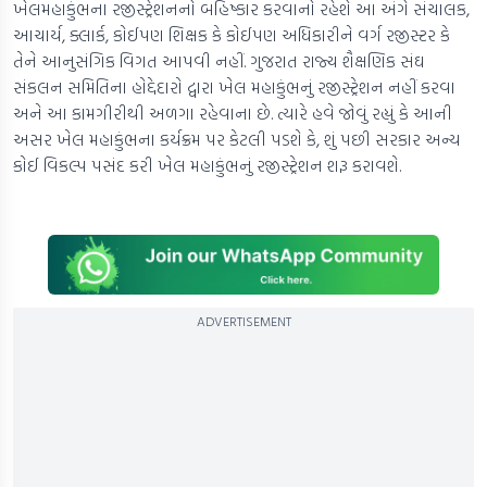
ખેલમહાકુંભના રજીસ્ટ્રેશનનો બહિષ્કાર કરવાનો રહેશે આ અંગે સંચાલક,
આચાર્ય, ક્લાર્ક, કોઈપણ શિક્ષક કે કોઈપણ અધિકારીને વર્ગ રજીસ્ટર કે
તેને આનુસંગિક વિગત આપવી નહીં. ગુજરાત રાજ્ય શૈક્ષણિક સંઘ
સંકલન સમિતિના હોદ્દેદારો દ્વારા ખેલ મહાકુંભનું રજીસ્ટ્રેશન નહીં કરવા
અને આ કામગીરીથી અળગા રહેવાના છે. ત્યારે હવે જોવું રહ્યું કે આની
અસર ખેલ મહાકુંભના કર્યક્રમ પર કેટલી પડશે કે, શું પછી સરકાર અન્ય
કોઈ વિકલ્પ પસંદ કરી ખેલ મહાકુંભનું રજીસ્ટ્રેશન શરૂ કરાવશે.
ADVERTISEMENT