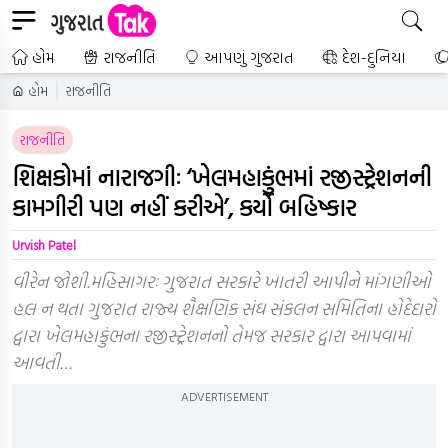
હોમ
રાજનીતિ
આપણું ગુજરાત
દેશ-દુનિયા
હોમ
રાજનીતિ
રાજનીતિ
શિક્ષકોમાં નારાજગીઃ ‘ખેલમહાકુંભમાં રજીસ્ટ્રેશનની
કામગીરી પણ નહીં કરીએ’, કર્યો બહિષ્કાર
Urvish Patel
વીરેન જોશી.મહિસાગરઃ ગુજરાત સરકારે ખાતરી આપીને માંગણીઓ
હલ ન થતા ગુજરાત રાજ્ય શૈક્ષણિક સંઘ સંકલન સમિતિના હોદેદારો
દ્વારા ખેલમહાકુંભના રજીસ્ટ્રેશનનો તેમજ સરકાર દ્વારા આપવામાં
આવતી…
ADVERTISEMENT