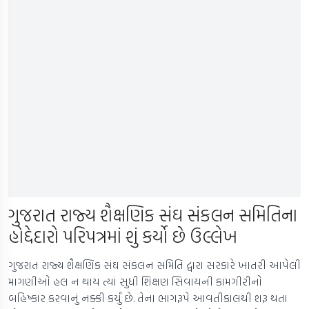
ગુજરાત રાજ્ય શૈક્ષણિક સંઘ સંકલન સમિતિના
હોદ્દેદારો પરિપત્રમાં શું કર્યો છે ઉલ્લેખ
ગુજરાત રાજ્ય શૈક્ષણિક સંઘ સંકલન સમિતિ દ્વારા સરકારે ખાતરી આપેલી
માગણીઓ હલ ન થાય ત્યાં સુધી શિક્ષણ સિવાયની કામગીરીનો
બહિષ્કાર કરવાનું નક્કી કર્યું છે. તેના ભાગરૂપે આવતીકાલથી શરૂ થતા