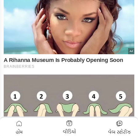
ADVERTISEMENT
વીડિયો
હોમ
વેબ સ્ટોરીઝ