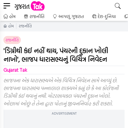
હોમ
રાજનીતિ
આપણું ગુજરાત
દેશ-દુનિયા
હોમ
રાજનીતિ
રાજનીતિ
'ડિગ્રીથી કંઈ નહીં થાય, પંચરની દુકાન ખોલી
નાખો', ભાજપ ધારાસભ્યનું વિચિત્ર નિવેદન
Gujarat Tak
ભાજપના એક ધારાસભ્યએ એક વિચિત્ર નિવેદન સામે આવ્યું છે.
ભાજપના ધારાસભ્ય પન્નાલાલ શાક્યએ કહ્યું છે કે આ કોલેજની
ડિગ્રીથી કંઈ થવાનું નથી. મોટરસાયકલ પંચરની દુકાન ખોલો.
ઓછામાં ઓછું તે તેના દ્વારા પોતાનું જીવનનિર્વાહ કરી શકશો.
ADVERTISEMENT