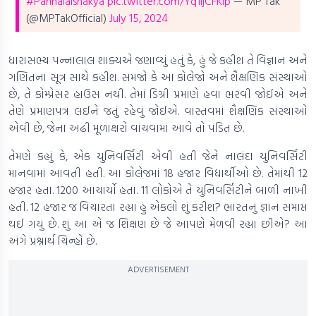
#Pannalalshakya
pic.twitter.com/Yq1IjCFKIp
— MP Tak
(@MPTakOfficial)
July 15, 2024
ધારાસભ્ય પન્નાલાલ શાક્યએ જણાવ્યું હતું કે, હું જે કહીશ તે વિજ્ઞાન અને
ગણિતના સૂત્ર સાથે કહીશ. સમજો કે આ કોલેજો અને શૈક્ષણિક સંસ્થાઓ
છે, તે કોમ્પ્રેસર હાઉસ નથી. તેમાં ડિગ્રી પ્રમાણે હવા ભરવી જોઈએ અને
તેણે પ્રમાણપત્ર લઈને જતું રહેવું જોઈએ. વાસ્તવમાં શૈક્ષણિક સંસ્થાઓ
એવી છે, જેના અઢી મૂળાક્ષરો વાંચવામાં આવે તો પંડિત છે.
તેમણે કહ્યું કે, એક યુનિવર્સિટી એવી હતી જેને નાલંદા યુનિવર્સિટી
માનવામાં આવતી હતી. આ કોલેજમાં 18 હજાર વિદ્યાર્થીઓ છે. તેમાંથી 12
હજાર હતા. 1200 આચાર્યો હતા. 11 લોકોએ તે યુનિવર્સિટીને બાળી નાખી
હતી. 12 હજાર જ વિચારતા રહ્યા હું એકલો શું કરીશ? ભારતનું જ્ઞાન સમાપ્ત
થઈ ગયું છે. શું આ એ જ શિક્ષણ છે જે આપણે મેળવી રહ્યા છીએ? આ
અંગે પ્રશ્નાર્થ ચિન્હો છે.
ADVERTISEMENT