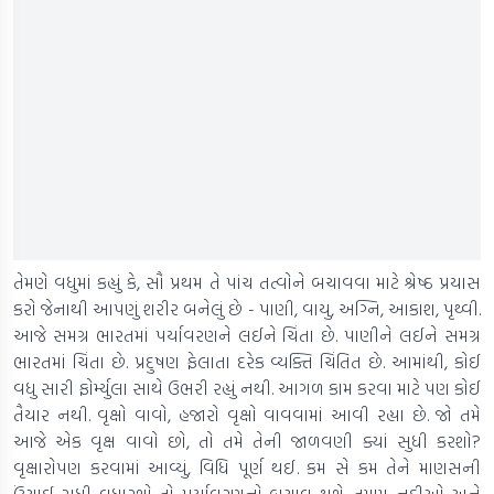
તેમણે વધુમાં કહ્યું કે, સૌ પ્રથમ તે પાંચ તત્વોને બચાવવા માટે શ્રેષ્ઠ પ્રયાસ
કરો જેનાથી આપણું શરીર બનેલું છે - પાણી, વાયુ, અગ્નિ, આકાશ, પૃથ્વી.
આજે સમગ્ર ભારતમાં પર્યાવરણને લઈને ચિંતા છે. પાણીને લઈને સમગ્ર
ભારતમાં ચિંતા છે. પ્રદુષણ ફેલાતા દરેક વ્યક્તિ ચિંતિત છે. આમાંથી, કોઈ
વધુ સારી ફોર્મ્યુલા સાથે ઉભરી રહ્યું નથી. આગળ કામ કરવા માટે પણ કોઈ
તૈયાર નથી. વૃક્ષો વાવો, હજારો વૃક્ષો વાવવામાં આવી રહ્યા છે. જો તમે
આજે એક વૃક્ષ વાવો છો, તો તમે તેની જાળવણી ક્યાં સુધી કરશો?
વૃક્ષારોપણ કરવામાં આવ્યું, વિધિ પૂર્ણ થઈ. કમ સે કમ તેને માણસની