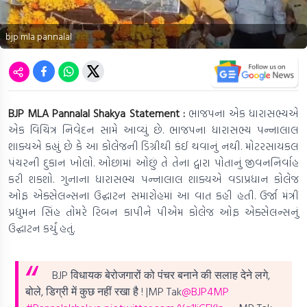
bjp mla pannalal
BJP MLA Pannalal Shakya Statement :
ભાજપના એક ધારાસભ્યએ
એક વિચિત્ર નિવેદન સામે આવ્યું છે. ભાજપના ધારાસભ્ય પન્નાલાલ
શાક્યએ કહ્યું છે કે આ કોલેજની ડિગ્રીથી કંઈ થવાનું નથી. મોટરસાયકલ
પંચરની દુકાન ખોલો. ઓછામાં ઓછું તે તેના દ્વારા પોતાનું જીવનનિર્વાહ
કરી શકશો. ગુનાના ધારાસભ્ય પન્નાલાલ શાક્યએ વડાપ્રધાન કોલેજ
ઓફ એક્સેલન્સના ઉદ્ઘાટન સમારોહમાં આ વાત કહી હતી. ઉર્જા મંત્રી
પ્રદ્યુમન સિંહ તોમરે રિબન કાપીને પીએમ કોલેજ ઓફ એક્સેલન્સનું
ઉદ્ઘાટન કર્યું હતું.
BJP विधायक बेरोजगारों को पंचर बनाने की सलाह देने लगे,
बोले, डिग्री में कुछ नहीं रखा है ! |MP Tak
@BJP4MP