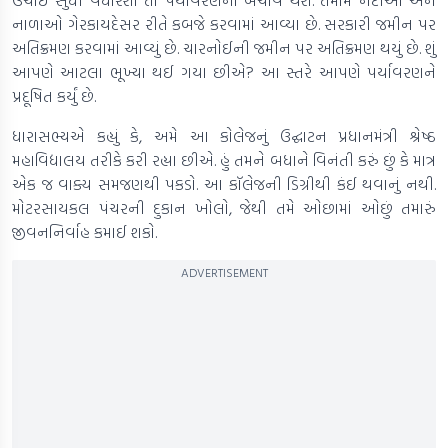
ઉંચાઈ સુધી વધારશો તો પર્યાવરણનો બચાવ થશે. તમામ નદીઓ અને
નાળાઓ ગેરકાયદેસર રીતે કબજે કરવામાં આવ્યા છે. સરકારી જમીન પર
અતિક્રમણ કરવામાં આવ્યું છે. ચારનોઈની જમીન પર અતિક્રમણ થયું છે. શું
આપણે આટલા ભૂખ્યા થઈ ગયા છીએ? આ સ્તરે આપણે પર્યાવરણને
પ્રદૂષિત કર્યું છે.
ધારાસભ્યએ કહ્યું કે, અમે આ કોલેજનું ઉદ્ઘાટન પ્રધાનમંત્રી શ્રેષ્ઠ
મહાવિદ્યાલય તરીકે કરી રહ્યા છીએ. હું તમને બધાને વિનંતી કરું છું કે માત્ર
એક જ વાક્ય સમજણથી પકડો. આ કૉલેજની ડિગ્રીથી કંઈ થવાનું નથી.
મોટરસાયકલ પંચરની દુકાન ખોલો, જેથી તમે ઓછામાં ઓછું તમારું
જીવનનિર્વાહ કમાઈ શકો.
ADVERTISEMENT