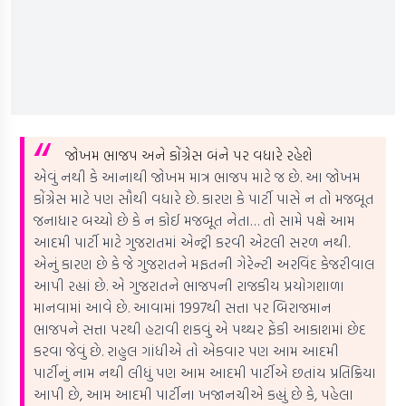
જોખમ ભાજપ અને કોંગ્રેસ બંને પર વધારે રહેશે
એવું નથી કે આનાથી જોખમ માત્ર ભાજપ માટે જ છે. આ જોખમ
કોંગ્રેસ માટે પણ સૌથી વધારે છે. કારણ કે પાર્ટી પાસે ન તો મજબૂત
જનાધાર બચ્યો છે કે ન કોઈ મજબૂત નેતા… તો સામે પક્ષે આમ
આદમી પાર્ટી માટે ગુજરાતમાં એન્ટ્રી કરવી એટલી સરળ નથી.
એનું કારણ છે કે જે ગુજરાતને મફતની ગેરેન્ટી અરવિંદ કેજરીવાલ
આપી રહ્યાં છે. એ ગુજરાતને ભાજપની રાજકીય પ્રયોગશાળા
માનવામાં આવે છે.
આવામાં 1997થી સત્તા પર બિરાજમાન
ભાજપને સત્તા પરથી હટાવી શકવું એ પથ્થર ફેંકી આકાશમાં છેદ
કરવા જેવું છે. રાહુલ ગાંધીએ તો એકવાર પણ આમ આદમી
પાર્ટીનું નામ નથી લીધું પણ આમ આદમી પાર્ટીએ છતાંય પ્રતિક્રિયા
આપી છે, આમ આદમી પાર્ટીના ખજાનચીએ કહ્યું છે કે, પહેલા