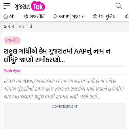
હોમ
રાજનીતિ
આપણું ગુજરાત
દેશ-દુનિયા
હોમ
રાજનીતિ
રાજનીતિ
રાહુલ ગાંધીએ કેમ ગુજરાતમાં AAPનું નામ ન
લીધું? જાણો સમીકરણો…
Parth Vyas
સેજલ સોનછત્રા/અમદાવાદઃ વચન આપવામાં વળી શેનો છોછ!
એમાંય ચૂંટણીનો સમય હોય ત્યારે તો રાજકીય પક્ષો પ્રજાને હથેળીમાં
ચાંદ બતાવવામાં કશુંય બાકી રાખતા નથી. પછી ભલે…
ADVERTISEMENT