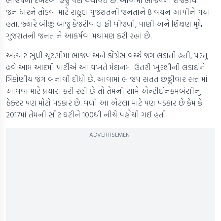
ભાજપનો દબદબો હજુ પણ યથાવત છે. આવામાં ભાજપના રાજકીય
જનાધારને તોડવા માટે રાહુલ ગુજરાતની જનતાને 8 વચન આપીને ગયા
હતા. જ્યારે બીજી બાજુ કેજરીવાલ ફ્રી વીજળી, પાણી અને શિક્ષણ મુદ્દે
ગુજરાતની જનતાને આકર્ષવા મથામણ કરી રહ્યાં છે.
અત્યાર સુધી ચૂંટણીમાં ભાજપ અને કોંગ્રેસ વચ્ચે જંગ લડાતી હતી, પરંતુ
હવે આમ આદમી પાર્ટીએ આ વખતે મેદાનમાં ઉતરી ખુરશીની લડાઈને
ત્રિકોણીય જંગ બનાવી દીધો છે. આવામાં ભાજપ સતત છઠ્ઠીવાર સત્તામાં
આવવા માટે પ્રયાસ કરી રહી છે તો તેમની સામે એન્ટીઈનકમબંસીનું
ફેક્ટર પણ મોટો પડકાર છે. વળી આ એટલા માટે પણ પડકાર છે કેમ કે
2017માં તેમની સીટ ઘટીને 100થી નીચે પહોંચી ગઈ હતી.
ADVERTISEMENT