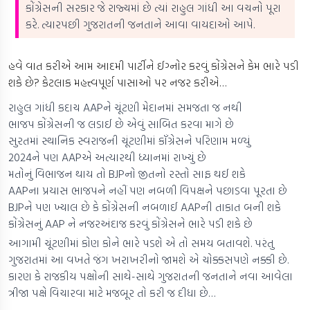
કોંગ્રેસની સરકાર જે રાજ્યમાં છે ત્યાં રાહુલ ગાંધી આ વચનો પૂરા
કરે. ત્યારપછી ગુજરાતની જનતાને આવા વાયદાઓ આપે.
હવે વાત કરીએ આમ આદમી પાર્ટીને ઈગ્નોર કરવું કોંગ્રેસને કેમ ભારે પડી
શકે છે? કેટલાક મહત્ત્વપૂર્ણ પાસાઓ પર નજર કરીએ…
રાહુલ ગાંધી કદાચ AAPને ચૂંટણી મેદાનમાં સમજતા જ નથી
ભાજપ કોંગ્રેસની જ લડાઈ છે એવું સાબિત કરવા માગે છે
સુરતમાં સ્થાનિક સ્વરાજની ચૂંટણીમાં કૉંગ્રેસને પરિણામ મળ્યું
2024ને પણ AAPએ અત્યારથી ધ્યાનમાં રાખ્યું છે
મતોનું વિભાજન થાય તો BJPનો જીતનો રસ્તો સાફ થઈ શકે
AAPના પ્રયાસ ભાજપને નહીં પણ નબળી વિપક્ષને પછાડવા પૂરતા છે
BJPને પણ ખ્યાલ છે કે કોંગ્રેસની નબળાઈ AAPની તાકાત બની શકે
કોંગ્રેસનું AAP ને નજરઅંદાજ કરવું કોંગ્રેસને ભારે પડી શકે છે
આગામી ચૂંટણીમાં કોણ કોને ભારે પડશે એ તો સમય બતાવશે. પરંતુ
ગુજરાતમાં આ વખતે જંગ ખરાખરીનો જામશે એ ચોક્કસપણે નક્કી છે.
કારણ કે રાજકીય પક્ષોની સાથે-સાથે ગુજરાતની જનતાને નવા આવેલા
ત્રીજા પક્ષે વિચારવા માટે મજબૂર તો કરી જ દીધા છે…