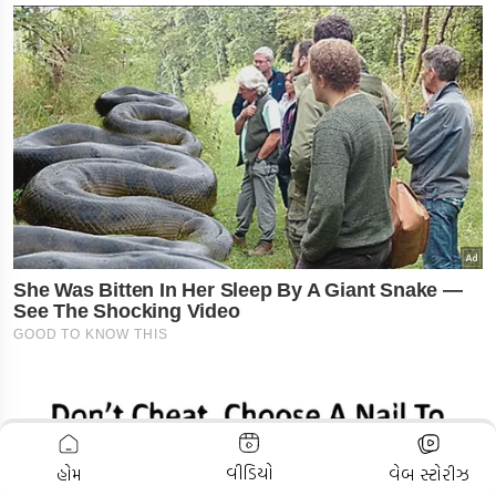
ADVERTISEMENT
વીડિયો
હોમ
વેબ સ્ટોરીઝ