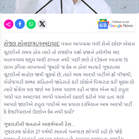
સેજલ સોનછત્રા/અમદાવાદઃ
વચન આપવામાં વળી શેનો છોછ! એમાંય
ચૂંટણીનો સમય હોય ત્યારે તો રાજકીય પક્ષો પ્રજાને હથેળીમાં ચાંદ
બતાવવામાં કશુંય બાકી રાખતા નથી. પછી ભલે તે દરેકના ખાતામાં 15
લાખ રૂપિયા નાખવાનો ‘જુમલો’ જ કેમ ન હોય! અત્યારે ગુજરાતમાં
ચૂંટણીનો માહોલ જામી ચૂક્યો છે, ત્યારે આમ આદમી પાર્ટીએ ફ્રી વીજળી,
બેરોજગારી ભથ્થા સહિતની જાહેરાતો કરી લોકોને વિચારતા કરી મુક્યા છે.
ત્યારે કોંગ્રેસ પણ જાણે આ રેસમાં પાછળ રહી ન જાય એના માટે રાહુલ
ગાંધી પણ અમદાવાદ આવી વચનોની લ્હાણી કરીને ગયા હતા. ચલો
આપણે જાણીએ રાહુલ ગાંધીએ આ પ્રવાસ દરમિયાન આમ આદમી પાર્ટી
કે કેજરીવાલનો ઉલ્લેખ કેમ નથી કર્યો?
ગુજરાતીની જનતાને આકર્ષવાની રેસ…
ગુજરાતમાં કોંગ્રેસ 27 વર્ષથી સત્તાનો વનવાસ ભોગવી રહી છે. જોકે