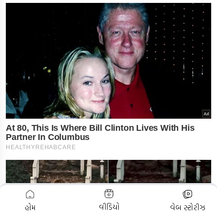
ADVERTISEMENT
વીડિયો
હોમ
વેબ સ્ટોરીઝ