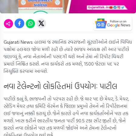
Gujarati News:
હાલમાં જ સ્થાનિક સ્વરાજની ચૂંટણીઓને લઈને વિવિધ
પક્ષોમાં હલચલ જોવા મળી રહી છે ત્યારે ભાજપ અધ્યક્ષ સી આર પાટીલે
જણાવ્યું કે, નવા નેતાઓની પસંદગી થશે અને તેમાં નો રિપીટ થિયરી
પ્રમાણે નિશ્ચિત કરાશે. નવા કાર્યકરો તક મળશે, 1500 જેટલા પદ પર
નિયુક્તિ કરવામાં આવશે.
નવા ટેલેન્ટનો લોકહિતમાં ઉપયોગઃ પાટીલ
પાટીલે કહ્યું કે, ભાજપની તો પરંપરા રહી છે. જે ચાર પદ છે મેયર, ડે. મેયર,
સ્ટેડિંગ મેયર તથા કમિટિ ચેરમેન કે જિલ્લા પ્રમુખો તેમને નો રિપીટેશનમાં
લઈ જવાનું નક્કી કરાયું છે. જેને કારણે હવે નવા કાર્યકર્તાઓને પણ તક
મળશે. ખાસ કરીને ભારતીય જનતા પાર્ટી 90.5 ટકા સીટ જીતી છે, જેને
કારણે નવા લોકોને પણ તક મળવી જોઈએ અને તેમના ટેલેન્ટનો
લોકહિતમાં ઉપયોગ થઈ શકે.