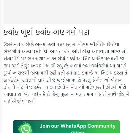
ક્યાંક ખુશી ક્યાંક અણગમો પણ
ઉલ્લેખનીય છે કે હાલમાં જ્યાં પક્ષપલ્ટાની મોસમ ખીલે તેમ છે તેવા
સંજોગોમાં અન્ય પક્ષોમાંથી આવતા નેતાઓને હોદ્દા આપવાના ભાજપની
નેતાગીરી પર સતત લાગતા આરોપો વચ્ચે આ નિર્ણય એક મલમની જેમ
કામ કરશે તેવું માનવામાં આવી રહ્યું છે. હાલમાં જ્યાં કાર્યકરોમાં આ કારણે
છૂપી નારાજગી જોવા મળી રહી હતી ત્યાં હાઈ કમાન્ડે આ નિર્ણય કરતા તે
કાર્યકરોમાં રાહતની લાગણી જરૂર જોવા મળશે પરંતુ જે નેતાઓ પોતાના
હોદ્દાને ચોંટીને જ હંમેશા ચાલ્યા છે તેવા નેતાઓ માટે ખુરશી છોડવી મોટો
આઘાત સાબિત થઈ શકે છે જેનું નુકસાન પણ તમામ ગણિતો સાથે જોડીને
પાર્ટીએ જોવું પડશે.