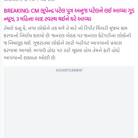
BREAKING: CM ભૂપેન્દ્ર પટેલ પુત્ર અનુજ પટેલને લઈ આવ્યા ગુડ
ન્યૂઝ, 3 મહિના બાદ સ્વસ્થ થઈને ઘરે આવ્યા
તેમણે કહ્યું કે, નવા લોકોને તક મળે તે માટે નો રિપીટ થિયરી મુજબ કામ
કરવાનો નિર્ણય કરાયો છે. જનરલ બેઠક પર જનરલ કેટેગરીના લોકોની
જ નિમણૂક થશે. ગુજરાતમાં લોકોને સારો વહીવટ આપવાનો પ્રયાસ
કરવામાં આવશે. અગાઉ હોદ્દા પર રહી ચુક્યા હોય તેમને ફરી હોદ્દો
આપવાની શક્યતા ઓછી છે.
ADVERTISEMENT