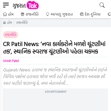
હોમ
રાજનીતિ
આપણું ગુજરાત
દેશ-દુનિયા
હોમ
રાજનીતિ
રાજનીતિ
CR Patil News: ‘નવા કાર્યકરોને મળશે ચૂંટણીમાં
તક’, સ્થાનિક સ્વરાજ ચૂંટણીઓ પહેલા ચકમક
Urvish Patel
Gujarati News: હાલમાં જ સ્થાનિક સ્વરાજની ચૂંટણીઓને લઈને
વિવિધ પક્ષોમાં હલચલ જોવા મળી રહી છે ત્યારે ભાજપ અધ્યક્ષ સી
આર પાટીલે જણાવ્યું કે, નવા નેતાઓની…
ADVERTISEMENT