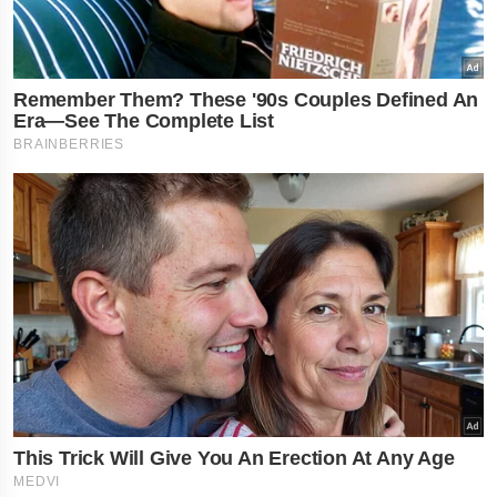
×
નોકરી-ધંધામાં પ્રગતિ... આ
રાશિના લોકોને ફળશે આજનો
દિવસ , જાણો તમારું રાશિફળ?