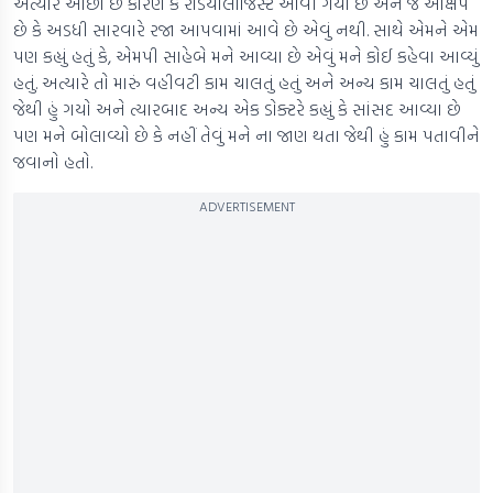
અત્યારે ઓછો છે કારણ કે રેડિયોલોજિસ્ટ આવી ગયા છે અને જે આક્ષેપ
છે કે અડધી સારવારે રજા આપવામાં આવે છે એવું નથી. સાથે એમને એમ
પણ કહ્યું હતું કે, એમપી સાહેબે મને આવ્યા છે એવું મને કોઈ કહેવા આવ્યું
હતું. અત્યારે તો મારું વહીવટી કામ ચાલતું હતું અને અન્ય કામ ચાલતું હતું
જેથી હું ગયો અને ત્યારબાદ અન્ય એક ડોક્ટરે કહ્યું કે સાંસદ આવ્યા છે
પણ મને બોલાવ્યો છે કે નહીં તેવું મને ના જાણ થતા જેથી હું કામ પતાવીને
જવાનો હતો.
ADVERTISEMENT