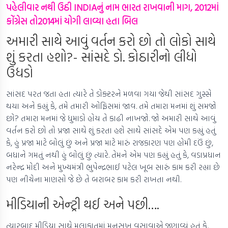
પહેલીવાર નથી ઉઠી INDIAનું નામ ભારત રાખવાની માગ, 2012માં
કોંગ્રેસ તો2014માં યોગી લાવ્યા હતા બિલ
અમારી સાથે આવું વર્તન કરો છો તો લોકો સાથે
શું કરતા હશો?- સાંસદે ડો. કોઠારીનો લીધો
ઉધડો
સાંસદ પરત જતા હતા ત્યારે તે ડોક્ટરને મળવા ગયા જેથી સાંસદ ગુસ્સે
થયા અને કહ્યું કે, તમે તમારી ઓફિસમાં જાવ. તમે તમારા મનમાં શું સમજો
છો? તમારા મનમાં જે ધુમાડો હોય તે કાઢી નાખજો. જો અમારી સાથે આવું
વર્તન કરો છો તો પ્રજા સાથે શું કરતા હશે સાથે સાંસદે એમ પણ કહ્યું હતું
કે, હું પ્રજા માટે બોલું છું અને પ્રજા માટે મારું રાજકારણ પણ હોમી દઉં છું,
બધાને ગમતું નથી હું બોલું છું ત્યારે. તેમને એમ પણ કહ્યું હતું કે, વડાપ્રધાન
નરેન્દ્ર મોદી અને મુખ્યમંત્રી ભુપેન્દ્રભાઈ પટેલ ખૂબ સારું કામ કરી રહ્યા છે
પણ નીચેના માણસો જે છે તે બરાબર કામ કરી રાખતા નથી.
મીડિયાની એન્ટ્રી થઈ અને પછી….
ત્યારબાદ મીડિયા સાથે મુલાકાતમાં મનસુખ વસાવાએ જણાવ્યું હતું કે,