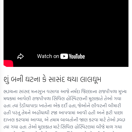
શું બની ઘટના કે સાસંદ થયા લાલઘૂમ
ભરૂચના સાંસદ મનસુખ વસાવા આજે નર્મદા જિલ્લાના રાજપીપળા મુખ્ય
મથકમાં આવેલી રાજપીપળા સિવિલ હોસ્પિટલની મુલાકાતે તેઓ ગયા
હતા. ત્યાં ડેડીયાપાડા ખાતેના એક દર્દી હતા, જેઓને લીવરની બીમારી
હતી પરંતુ તેમને અહીંયાથી રજા આપવામાં આવી હતી અને ફરી પાછા
દાખલ કરવામાં આવ્યા, એ તમામ બાબતોની જાણ કરવા માટે તેઓ રૂબરૂ
ત્યાં ગયા હતા. તેઓ મુલાકાત માટે સિવિલ હોસ્પિટલમાં બીજે માળ ગયા