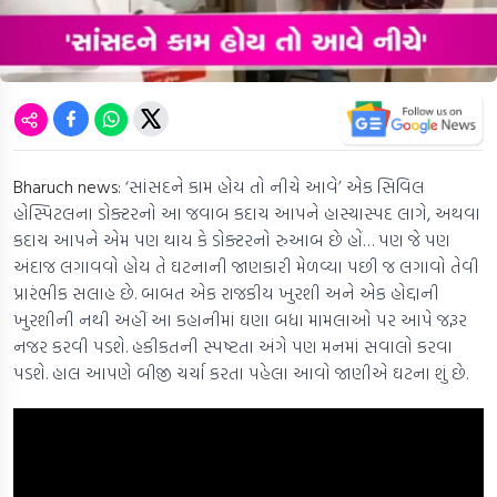
Bharuch news:
‘સાંસદને કામ હોય તો નીચે આવે’ એક સિવિલ
હોસ્પિટલના ડોક્ટરનો આ જવાબ કદાચ આપને હાસ્યાસ્પદ લાગે, અથવા
કદાચ આપને એમ પણ થાય કે ડોક્ટરનો રુઆબ છે હોં… પણ જે પણ
અંદાજ લગાવવો હોય તે ઘટનાની જાણકારી મેળવ્યા પછી જ લગાવો તેવી
પ્રારંભીક સલાહ છે. બાબત એક રાજકીય ખુરશી અને એક હોદ્દાની
ખુરશીની નથી અહીં આ કહાનીમાં ઘણા બધા મામલાઓ પર આપે જરૂર
નજર કરવી પડશે. હકીકતની સ્પષ્ટતા અંગે પણ મનમાં સવાલો કરવા
પડશે. હાલ આપણે બીજી ચર્ચા કરતા પહેલા આવો જાણીએ ઘટના શું છે.