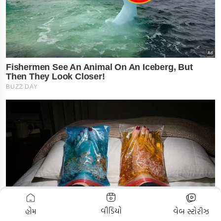
ADVERTISEMENT
વીડિયો
હોમ
વેબ સ્ટોરીઝ