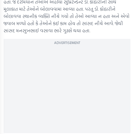
હતા. જે દરમિયાન તેઓએ અહીંયા સુપ્રિટેન્ડન્ટ ડો. કોઠારીની સાથે
મુલાકાત માટે તેઓને બોલાવવામાં આવ્યા હતા. પરંતુ ડો. કોઠારીને
બોલાવવા સ્થાનીક વ્યક્તિ નીચે ગયો તો તેઓ આવ્યા ન હતા અને એવો
જવાબ મળ્યો હતો કે તેઓને કંઈ કામ હોય તો સાંસદ નીચે આવે. જેથી
સાંસદ મનસુખભાઈ વસાવા ભારે ગુસ્સે થયા હતા.
ADVERTISEMENT