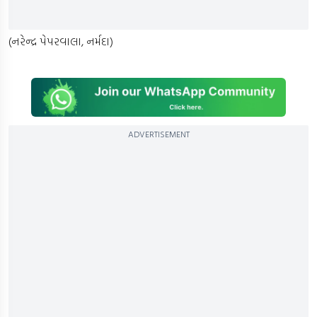
(નરેન્દ્ર પેપરવાલા, નર્મદા)
ADVERTISEMENT