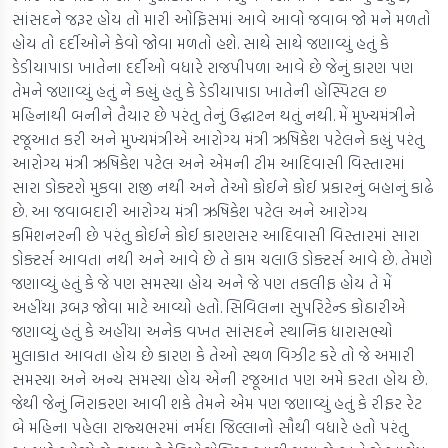
સાંસદને જરૂર હોય તો મારી ઓફિસમાં આવે આવો જવાબ જો મને મળતો
હોય તો દર્દીઓને કેવો જોવા મળતો હશે. સાથે સાથે જણાવ્યું હતું કે
ડેડીયાપાડા ખાતેના દર્દીઓ વધારે રાજપીપળા આવે છે જેનું કારણ પણ
તેમને જણાવ્યું હતું ને કહ્યું હતું કે ડેડીયાપાડા ખાતેની હોસ્પિટલ છ
મહિનાથી બનીને તૈયાર છે પરંતુ તેનું ઉદ્ઘાટન થતું નથી. મેં મુખ્યમંત્રીને
રજૂઆત કરી અને મુખ્યમંત્રીએ આરોગ્ય મંત્રી ઋષિકેશ પટેલને કહ્યું પરંતુ
આરોગ્ય મંત્રી ઋષિકેશ પટેલ અને એમની ટીમ આદિવાસી વિસ્તારમાં
સારા ડોક્ટરો મુકવા રાજી નથી અને તેઓ કોઈને કોઈ પ્રકારનું બહાનું કાઢે
છે. આ જવાબદારી આરોગ્ય મંત્રી ઋષિકેશ પટેલ અને આરોગ્ય
કમિશનરની છે પરંતુ કોઈને કોઈ કારણસર આદિવાસી વિસ્તારમાં સારા
ડોક્ટર્સ આવતા નથી અને આવે છે તે કામ ચલાઉ ડોક્ટર્સ આવે છે. તેમણે
જણાવ્યું હતું કે જે પણ સમસ્યા હોય અને જે પણ તકલીફ હોય તે મેં
અહીંયા રૂબરૂ જોવા માટે આવ્યો હતો. સિવિલના સુપરિટેન્ડ કોઠારીએ
જણાવ્યું હતું કે અહીંયા અનેક વખત સાંસદને સ્થાનિક ધારાસભ્યો
મુલાકાત આવતા હોય છે કારણ કે તેઓ સ્થળ વિઝીટ કરે તો જે અમારી
સમસ્યા અને અન્ય સમસ્યા હોય એની રજૂઆત પણ અમે કરતા હોય છે.
જેથી જેનું નિરાકરણ આવી શકે તેમને એમ પણ જણાવ્યું હતું કે રીફર રેટ
બે મહિના પહેલા રાજ્યભરમાં નર્મદા જિલ્લાનો સૌથી વધારે હતો પરંતુ