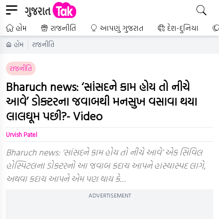
હોમ
રાજનીતિ
આપણું ગુજરાત
દેશ-દુનિયા
હોમ
રાજનીતિ
રાજનીતિ
Bharuch news: ‘સાંસદને કામ હોય તો નીચે
આવે’ ડોક્ટરના જવાબથી મનસુખ વસાવા થયા
લાલઘૂમ પછી?- Video
Urvish Patel
Bharuch news: ‘સાંસદને કામ હોય તો નીચે આવે’ એક સિવિલ
હોસ્પિટલના ડોક્ટરનો આ જવાબ કદાચ આપને હાસ્યાસ્પદ લાગે,
અથવા કદાચ આપને એમ પણ થાય કે…
ADVERTISEMENT