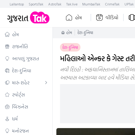
Lallantop
SportsTak
AstroTak
Tak.live
MumbaiTak
CrimeTak
UPTak
હોમ
વીડિયો
હોમ
દેશ-દુનિયા
હોમ
રાજનીતિ
દેશ-દુનિયા
મહિલાઓ એન્કર કે ગેસ્ટ તરી
આપણું ગુજરાત
નવી દિલ્હી : અફઘાનિસ્તાનમાં તાલિબા
દેશ-દુનિયા
અભ્યાસ અટકાવ્યા બાદ હવે મીડિયા સ
મારું શહેર
સ્પોર્ટ્સ
બિઝનેસ
ધર્મ
મનોરંજન