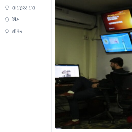
લાઇફસ્ટાઇલ
શિક્ષા
ટૉપિક