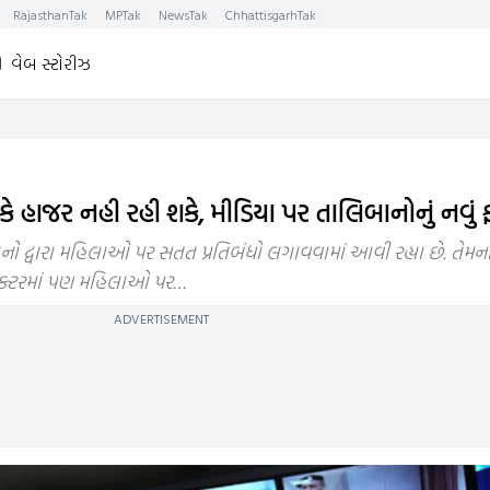
RajasthanTak
MPTak
NewsTak
ChhattisgarhTak
વેબ સ્ટોરીઝ
કે હાજર નહી રહી શકે, મીડિયા પર તાલિબાનોનું નવું
નો દ્વારા મહિલાઓ પર સતત પ્રતિબંધો લગાવવામાં આવી રહ્યા છે. તેમ
ેક્ટરમાં પણ મહિલાઓ પર…
ADVERTISEMENT