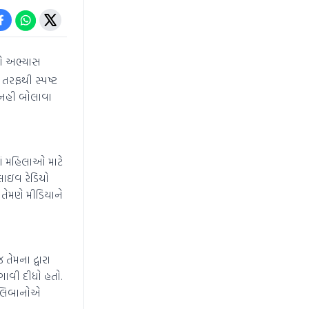
નો અભ્યાસ
 તરફથી સ્પષ્ટ
ં નહી બોલાવા
માં મહિલાઓ માટે
લાઇવ રેડિયો
 તેમણે મીડિયાને
તેમના દ્વારા
ગાવી દીધો હતો.
 તાલિબાનોએ