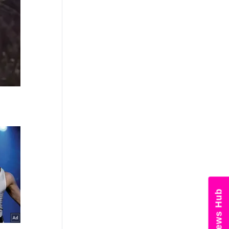
×
નોકરી-ધંધામાં પ્રગતિ... આ રાશિના
લોકોને ફળશે આજનો દિવસ , જાણો
તમારું રાશિફળ?