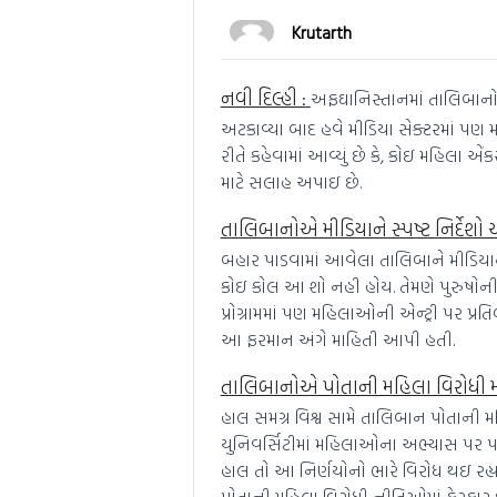
Krutarth
નવી દિલ્હી :
અફઘાનિસ્તાનમાં તાલિબાનો 
અટકાવ્યા બાદ હવે મીડિયા સેક્ટરમાં પણ 
રીતે કહેવામાં આવ્યું છે કે, કોઇ મહિલા એ
માટે સલાહ અપાઇ છે.
તાલિબાનોએ મીડિયાને સ્પષ્ટ નિર્દેશો
બહાર પાડવામાં આવેલા તાલિબાને મીડિયાને સ
કોઇ કોલ આ શો નહી હોય. તેમણે પુરુષોની 
પ્રોગ્રામમાં પણ મહિલાઓની એન્ટ્રી પર પ્ર
આ ફરમાન અંગે માહિતી આપી હતી.
તાલિબાનોએ પોતાની મહિલા વિરોધી 
હાલ સમગ્ર વિશ્વ સામે તાલિબાન પોતાની મ
યુનિવર્સિટીમાં મહિલાઓના અભ્યાસ પર પણ 
હાલ તો આ નિર્ણયોનો ભારે વિરોધ થઇ રહ્યો
પોતાની મહિલા વિરોધી નીતિઓમાં ફેરફાર 