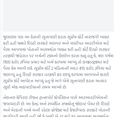
જુલાઇમાં પણ આ કેસની સુનાવણી કરતા સુપ્રીમ કોર્ટે નારાજગી વ્યક્ત
કરી હતી જ્યારે દિલ્હી સરકારે અલવર અને પાણીપત આરટીએસ માટે
પૈસા આપવામાં પોતાની અસમર્થતા વ્યક્ત કરી હતી. કોર્ટે દિલ્હી સરકાર
તરફથી જાહેરાત પર ખર્ચની રકમનો ઉલ્લેખ કરતા કહ્યું હતું કે, ત્રણ વર્ષમાં
1100 કરોડ રૂપિયા પ્રચાર માટે ખર્ચ કરવામાં આવ્યું તો ઇન્ફ્રાસ્ટ્રક્ચર માટે
પૈસા કેમ આવી શકે. સુપ્રીમ કોર્ટે 2 મહિનાની અંદર 415 કરોડ રૂપિયા માટે
જણાવ્યું હતું. દિલ્હી સરકાર તરફથી ફંડ ઇશ્યું કરવામાં આવવાને કારણે
સુપ્રીમ કોર્ટે આવેદન આપ્યું હતું જે અંગે બેંચે સુનાવણી કરતા અત્યાર
સુધી એક અઠવાડીયાનો સમય આપ્યો છે.
નેશનલ કેપિટલ રીજન ટ્રાન્સપોર્ટ કોર્પોરેશન પાસે આરઆરટીએસની
જવાબદારી છે. આ કેન્દ્ર અને સંબંધિત રાજ્યોનું જોઇન્ટ વેંચર છે. દિલ્હી
અને મેરઠની વચ્ચે બની રહેલા પ્રોજેક્ટ માટે કેજરીવાલ સરકારે પોતાની
ભાગીદારી આપી હતી. જો કે બાકી બે રૂટ માટે ફંડ આપવામાં અસમર્થતા