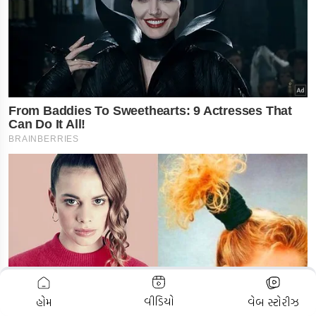
ADVERTISEMENT
વીડિયો
હોમ
વેબ સ્ટોરીઝ