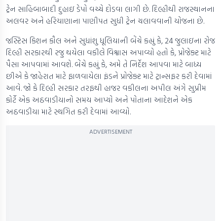
ટ્રેન સાહિબાબાદી દુહાઇ ડેપો વચ્ચે દોડવા લાગી છે. દિલ્હીથી રાજસ્થાનના
અલવર અને હરિયાણાના પાણીપત સુધી ટ્રેન ચલાવવાની યોજના છે.
જસ્ટિસ કિશન કૌલ અને સુધાંશુ ધૂલિયાની બેંચે કહ્યું કે, 24 જુલાઇના રોજ
દિલ્હી સરકારથી રજુ થયેલા વકીલે વિશ્વાસ અપાવ્યો હતો કે, પ્રોજેક્ટ માટે
પૈસા આપવામાં આવશે. બેંચે કહ્યું કે, અમે તે નિર્દેશ આપવા માટે બાધ્ય
છીએ કે જાહેરાત માટે ફાળવાયેલા ફંડને પ્રોજેક્ટ માટે ટ્રાન્સફર કરી દેવામાં
આવે. જો કે દિલ્હી સરકાર તરફથી હાજર વકીલના અપીલ અંગે સુપ્રીમ
કોર્ટે એક અઠવાડીયાનો સમય આપ્યો અને પોતાના આદેશને એક
અઠવાડીયા માટે સ્થગિત કરી દેવામાં આવ્યો.
ADVERTISEMENT