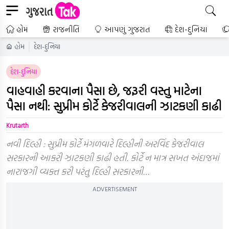
હોમ
રાજનીતિ
આપણું ગુજરાત
દેશ-દુનિયા
હોમ
દેશ-દુનિયા
દેશ-દુનિયા
વાહવાહી કરવાના પૈસા છે, જરૂરી વસ્તુ માટેના
પૈસા નથી: સુપ્રીમ કોર્ટે કેજરીવાલની ઝાટકણી કાઢી
Krutarth
નવી દિલ્હી : સુપ્રીમ કોર્ટે મંગળવારે દિલ્હીની અરવિંદ કેજરીવાલ
સરકારની આકરી ઝાટકણી કાઢી હતી. કોર્ટે ન માત્ર સખત અંદાજમાં
નારાજગી વ્યક્ત કરી પરંતુ દિલ્હી સરકારની…
ADVERTISEMENT