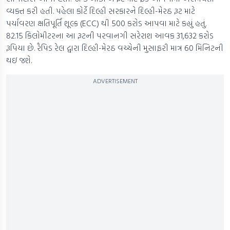
વ્યક્ત કરી હતી. પહેલા કોર્ટે દિલ્હી સરકારને દિલ્હી-મેરઠ રૂટ માટે
પર્યાવરણ ક્ષતિપૂર્તિ શૂલ્ક (ECC) થી 500 કરોડ આપવા માટે કહ્યું હતું.
82.15 કિલોમીટરના આ રૂટની પરવાનગી સરેરાશ આવક 31,632 કરોડ
રૂપિયા છે. રૈપિડ રેલ દ્વારા દિલ્હી-મેરઠ વચ્ચેની મુસાફરી માત્ર 60 મિનિટની
થઇ જશે.
ADVERTISEMENT