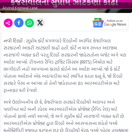
Arvind Kejriwal case
નવી દિલ્હી :
સુપ્રીમ કોર્ટે મંગળવારે દિલ્હીની અરવિંદ કેજરીવાલ
સરકારની આકરી ઝાટકણી કાઢી હતી. કોર્ટે ન માત્ર સખત અંદાજમાં
નારાજગી વ્યક્ત કરી પરંતુ દિલ્હી સરકારની જાહેરાતોના બજેટ અંગે પણ
આદેશ આપ્યો. રીઝનલ રૈપિડ ટ્રાંજિટ સિસ્ટમ (RRTS) નિર્માણ માટે
ભાગીદારી નહી આપવાના કારણે કોર્ટને આ આદેશ આપ્યો. જો કે કોર્ટે
પોતાના આદેશને એક અઠવાડીયા માટે સ્થગિત કરતા કહ્યું કે, જો દિલ્હી
સરકારે પૈસા ન આપ્યા તો તેની જાહેરાતના ફંડ આરઆરટીએસ માટે
ટ્રાન્સફર કરી દેવાશે.
અત્રે ઉલ્લેખનીય છે કે, કેજરીવાલ સરકારે દિલ્હીથી અલવર અને
પાણીપત માટે બની રહેલા આરઆરટીએસ પ્રોજેક્ટ (રૈપિડ રેલ) માટે
પોતાનો ફાળો નથી આપ્યો, જે અંગે સુપ્રીમ કોર્ટે નારાજગી વ્યક્ત કરી છે.
આરઆરટીએસ પ્રોજેક્ટ દ્વારા દિલ્હી અને આસપાસના શહેરો વચ્ચે
કનેક્ટિવિટી મજબુત કરવાનું શરૂ છે. દિલ્હીથી મેરઠ વચ્ચે પહેલા તબક્કામાં