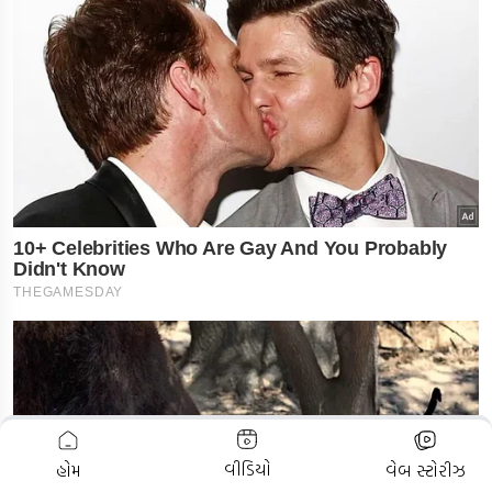
ADVERTISEMENT
વીડિયો
હોમ
વેબ સ્ટોરીઝ