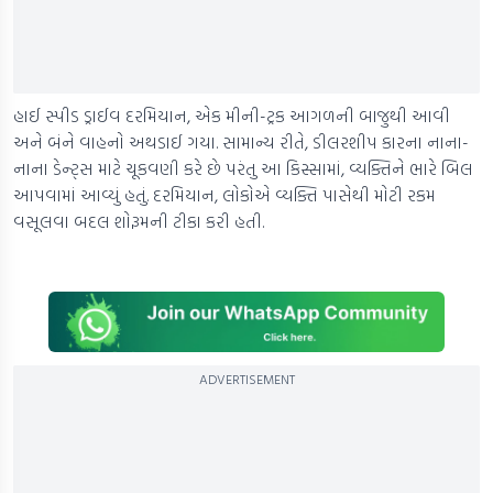
હાઈ સ્પીડ ડ્રાઈવ દરમિયાન, એક મીની-ટ્રક આગળની બાજુથી આવી
અને બંને વાહનો અથડાઈ ગયા. સામાન્ય રીતે, ડીલરશીપ કારના નાના-
નાના ડેન્ટ્સ માટે ચૂકવણી કરે છે પરંતુ આ કિસ્સામાં, વ્યક્તિને ભારે બિલ
આપવામાં આવ્યું હતું. દરમિયાન, લોકોએ વ્યક્તિ પાસેથી મોટી રકમ
વસૂલવા બદલ શોરૂમની ટીકા કરી હતી.
ADVERTISEMENT