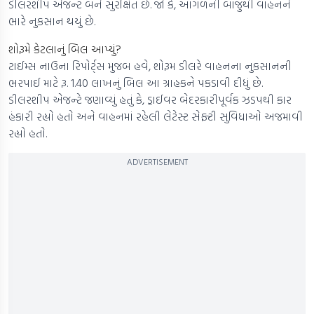
ડીલરશીપ એજન્ટ બંને સુરક્ષિત છે. જો કે, આગળની બાજુથી વાહનને
ભારે નુકસાન થયું છે.
શોરૂમે કેટલાનું બિલ આપ્યું?
ટાઈમ્સ નાઉના રિપોર્ટ્સ મુજબ હવે, શોરૂમ ડીલરે વાહનના નુકસાનની
ભરપાઈ માટે રૂ. 1.40 લાખનું બિલ આ ગ્રાહકને પકડાવી દીધું છે.
ડીલરશીપ એજન્ટે જણાવ્યું હતું કે, ડ્રાઈવર બેદરકારીપૂર્વક ઝડપથી કાર
હંકારી રહ્યો હતો અને વાહનમાં રહેલી લેટેસ્ટ સેફ્ટી સુવિધાઓ અજમાવી
રહ્યો હતો.
ADVERTISEMENT