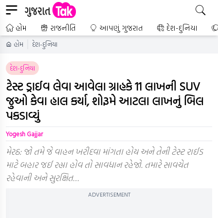
હોમ
રાજનીતિ
આપણું ગુજરાત
દેશ-દુનિયા
હોમ
દેશ-દુનિયા
દેશ-દુનિયા
ટેસ્ટ ડ્રાઈવ લેવા આવેલા ગ્રાહકે 11 લાખની SUV
જુઓ કેવા હાલ કર્યા, શોરૂમે આટલા લાખનું બિલ
પકડાવ્યું
Yogesh Gajjar
મેરઠ: જો તમે જે વાહન ખરીદવા માંગતા હોય અને તેની ટેસ્ટ રાઈડ
માટે બહાર જઈ રહ્યા હોવ તો સાવધાન રહેજો. તમારે સાવચેત
રહેવાની અને સુરક્ષિત…
ADVERTISEMENT