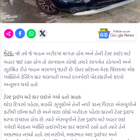
મેરઠ:
જો તમે જે વાહન ખરીદવા માંગતા હોય અને તેની ટેસ્ટ રાઈડ માટે
બહાર જઈ રહ્યા હોવ તો સાવધાન રહેજો. તમારે સાવચેત રહેવાની અને
સુરક્ષિત રીતે વાહન ચલાવવું જરૂરી છે. ઉત્તર પ્રદેશના મેરઠ જિલ્લામાં એક
વ્યક્તિને ટેસ્ટિંગ કાર ચલાવતી વખતે દાખવેલી બેદરકારીનો કડવો
અનુભવ થયો હતો.
ટેસ્ટ ડ્રાઈવ માટે કાર લઈને ગયો હતો ગ્રાહક
થોડા દિવસો પહેલા, મારુતિ સુઝુકીએ તેની નવી ગ્રાન્ડ વિટારા એસયુવીને
ફરીથી લૉન્ચ કરી છે અને ઘણા લોકો ખરીદતા પહેલા કારની ટેસ્ટ ડ્રાઇવ
કરવા ઇચ્છતા હોય છે. ત્યારે એસયુવીને ટેસ્ટ ડ્રાઈવ માટે બહાર લઈ
ગયેલી મેરઠના વ્યક્તિ હાઈસ્પીડમાં કાર ચલાવી રહ્યો હતો ત્યારે તેને
અકસ્માત નડ્યો હતો. સદનસીબે, અકસ્માત બાદ ડ્રાઈવર અને