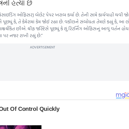
ત્રની હત્યા છે
ણેમ (પ્રિસાઇડિંગ ઓફિસર) બેલેટ પેપર ખરાબ કર્યા છે. તેની સામે કાર્યવાહી થવી 
પૂછ્યું કે, તે કેમેરામાં કેમ જોઈ રહ્યા છે. વકીલને સંબોધતા તેમણે કહ્યું કે, 
ર્ચકિત છીએ. ચીફ જસ્ટિસે પૂછ્યું કે શું રિટર્નિંગ ઓફિસનું આવું વર્તન હો
 પર નજર રાખી રહ્યું છે.”
ADVERTISEMENT