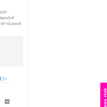
જોઈએ.”
આ લોકશાહીની
ય છે? મહેરબાની
News Hub