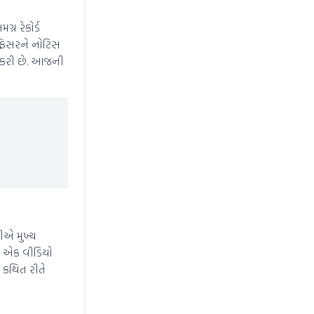
ર રેકોર્ડ
 ઓફિસરને નોટિસ
ૂ કરી છે. આજની
વીએ મુખ્ય
નો એક વીડિયો
ો કથિત રીતે