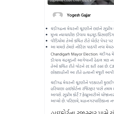
Supreme court chief justice
Yogesh Gajjar
ચંડીગઢના મેયરની ચૂંટણીને લઈને સુપ્રીમ 
મુખ્ય ન્યાયાધીશ ડીવાય ચંદ્રચુડ પ્રિસા
વીડિયોમાં તેઓ કથિત રીતે બેલેટ પેપર પર
આ મામલે તેમણે નોટિસ પાઠવી નવા મેયરની
Chandigarh Mayor Election:
ચંદીગઢ મે
ડી.વાય ચંદ્રચુડની આગેવાની હેઠળ ત્રણ ન
તેઓ કથિત રીતે વોટને રદ કરી રહ્યાં છે. CJI
લોકશાહીની આ રીતે હત્યાની મંજૂરી આપી શક
ચંદીગઢ મેયરની ચૂંટણીને પડકારતી કુલદીપ
હરિયાણા હાઈકોર્ટના રજિસ્ટ્રાર પાસે તમામ 
આવશે. સુપ્રીમ કોર્ટે 7 ફેબ્રુઆરીએ યોજા
આપ્યો છે. પરિણામે, મહાનગરપાલિકાના નવા
હાઇકોર્ટના રજીસ્ટ્રાર પાસે ચૂ