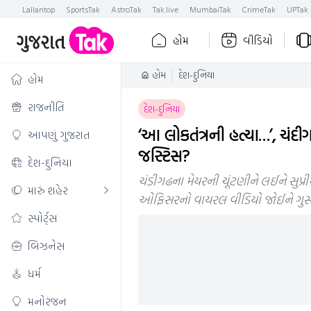
Lallantop
SportsTak
AstroTak
Tak.live
MumbaiTak
CrimeTak
UPTak
હોમ
વીડિયો
હોમ
દેશ-દુનિયા
હોમ
રાજનીતિ
દેશ-દુનિયા
‘આ લોકતંત્રની હત્યા…’, ચં
આપણું ગુજરાત
જસ્ટિસ?
દેશ-દુનિયા
ચંડીગઢના મેયરની ચૂંટણીને લઈને સુપ્રીમ
મારું શહેર
ઓફિસરનો વાયરલ વીડિયો જોઈને ગુસ્સ
સ્પોર્ટ્સ
બિઝનેસ
ધર્મ
મનોરંજન