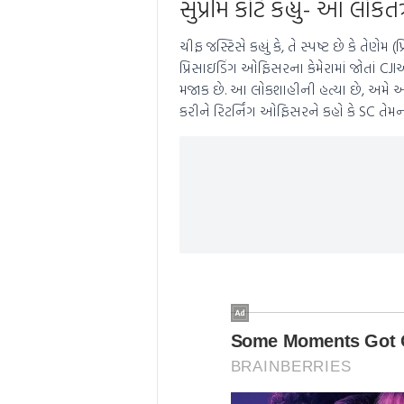
સુપ્રીમ કોર્ટે કહ્યું- આ લોકતં
ચીફ જસ્ટિસે કહ્યું કે, તે સ્પષ્ટ છે કે તે
પ્રિસાઇડિંગ ઓફિસરના કેમેરામાં જોતાં CJIએ 
મજાક છે. આ લોકશાહીની હત્યા છે, અમે આશ્ચ
કરીને રિટર્નિંગ ઓફિસરને કહો કે SC તેમના