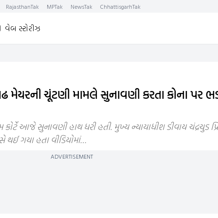
RajasthanTak
MPTak
NewsTak
ChhattisgarhTak
વેબ સ્ટોરીઝ
દીગઢ મેયરની ચૂંટણી મામલે સુનાવણી કરતા કોના પર ભ
 કોર્ટે આજે સુનાવણી હાથ ધરી હતી. મુખ્ય ન્યાયાધીશ ડીવાય ચંદ્રચુડ પ્
ે થઈ ગયા હતા વીડિયોમાં…
ADVERTISEMENT