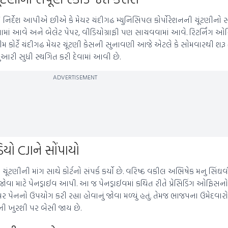
ે નિર્દેશ આપીએ છીએ કે મેયર ચંદીગઢ મ્યુનિસિપલ કોર્પોરેશનની ચૂંટણીનો સમગ્
કરવામાં આવે અને બેલેટ પેપર, વીડિયોગ્રાફી પણ સાચવવામાં આવે. રિટર્નિંગ
પ્રીમ કોર્ટે ચંદીગઢ મેયર ચૂંટણી કેસની સુનાવણી આજે એટલે કે સોમવારથી શર
ુઆરી સુધી સ્થગિત કરી દેવામાં આવી છે.
ADVERTISEMENT
યો CJIને સોંપાયો
ૂંટણીની માંગ સાથે કોર્ટનો સંપર્ક કર્યો છે. વરિષ્ઠ વકીલ અભિષેક મનુ સિંઘ
ં તે જોવા માટે પેનડ્રાઈવ આપી. આ જ પેનડ્રાઈવમાં કથિત રીતે પ્રેસિડિંગ ઓફિસ
પર પેનનો ઉપયોગ કરી રહ્યા હોવાનું જોવા મળ્યું હતું. તેમજ ભાજપના ઉમેદવાર
ની ખુરશી પર બેસી જાય છે.