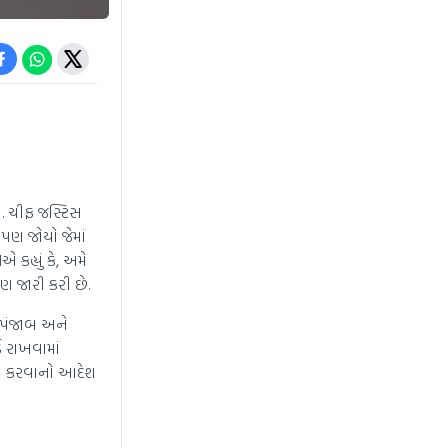
ી. ચીફ જસ્ટિસ
પણ જોયો જેમાં
 કહ્યું કે, અમે
ણ જારી કરી છે.
, પંજાબ અને
ડ રાખવામાં
ગિત કરવાનો આદેશ