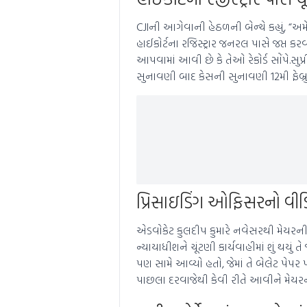
CJIની આગેવાની હેઠળની બેન્ચે કહ્યું, “અમ
હાઈકોર્ટના રજિસ્ટ્રાર જનરલ પાસે જપ્ત 
આપવામાં આવી છે કે તેઓ રેકોર્ડ સોંપે.સુ
સુનાવણી બાદ કેસની સુનાવણી 12મી ફેબ્ર
પ્રિસાઇડિંગ ઓફિસરનો વીડિ
એડવોકેટ કુલદીપ કુમારે નવેસરથી મેયરની ચ
ન્યાયાધીશને ચૂંટણી કાર્યવાહીમાં શું થયુ
પણ સામે આવ્યો હતો, જેમાં તે બેલેટ પેપર 
પાછલા દરવાજેથી કેવી રીતે આવીને મેયર