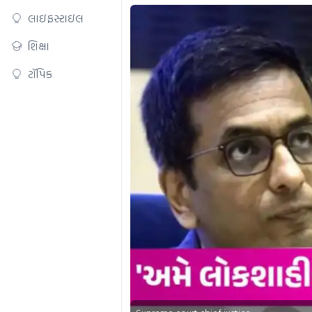
લાઇફસ્ટાઇલ
શિક્ષા
ટૉપિક