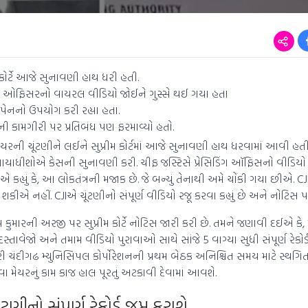
કોર્ટે આજે સુનાવણી હાથ ધરી હતી.
ઇડિંગ ઓફિસરનો વાયરલ વીડિયો જોઈને ગુસ્સે થઈ ગયા હતા
 પેનનો ઉપયોગ કરી રહ્યા હતા.
 કામગીરી પર પ્રતિબંધ પણ ફરમાવ્યો હતો.
યરની ચૂંટણીને લઈને સુપ્રીમ કોર્ટમાં આજે સુનાવણી હાથ ધરવામાં આવી હત
્યાયાધીશોએ કેસની સુનાવણી કરી. ચીફ જસ્ટિસે પ્રેસિડિંગ ઑફિસનો વીડિયો 
એ કહ્યું કે, આ લોકતંત્રની મજાક છે. જે બન્યું તેનાથી અમે ચોંકી ગયા છીએ. CJIએ
ીએ નહીં. CJIએ ચૂંટણીનો સંપૂર્ણ વીડિયો રજૂ કરવા કહ્યું છે અને નોટિસ પ
 કુમારની અરજી પર સુપ્રીમ કોર્ટે નોટિસ જારી કરી છે. તમને જણાવી દઈએ કે
દસ્તાવેજો અને તમામ વીડિયો પુરાવાઓ સાથે સાંજે 5 વાગ્યા સુધી સંપૂર્ણ રેકોર્
નારી ચંદીગઢ મ્યુનિસિપલ કોર્પોરેશનની પ્રથમ બેઠક અનિશ્ચિત સમય માટે સ્થ
 મેયરનું કામ કાજ હાલ પૂરતું અટકાવી દેવામાં આવશે.
ંટણીનો સંપૂર્ણ રેકોર્ડ જપ્ત કરાશે