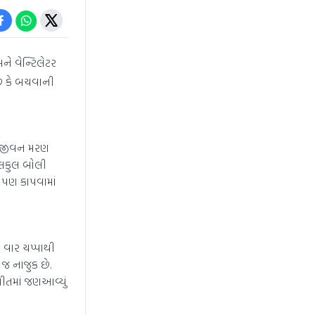
ે વેન્ટિલેટર
છે કે બચવાની
ર જીવન મરણ
બિલકુલ બોલી
પણ કાપવામાં
5 વાર ચપ્પાથી
 જ નાજુક છે.
ચીતમાં જણઆવ્યું