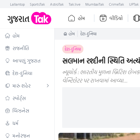
Lallantop
SportsTak
AstroTak
Tak.live
MumbaiTak
CrimeTak
UPTak
હોમ
વીડિયો
હોમ
દેશ-દુનિયા
હોમ
રાજનીતિ
દેશ-દુનિયા
સલમાન રશ્દીની સ્થિતિ અત્
આપણું ગુજરાત
ન્યૂયોર્ક : ભારતીય મુળના બ્રિટિશ લે
દેશ-દુનિયા
વેન્ટિલેટર પર રાખવામાં આવ્યા…
મારું શહેર
સ્પોર્ટ્સ
બિઝનેસ
ધર્મ
મનોરંજન