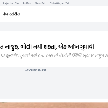
RajasthanTak
MPTak
NewsTak
ChhattisgarhTak
વેબ સ્ટોરીઝ
યંત નાજુક, બોલી નથી શકતા, એક આંખ ગુમાવી
ખક પર જીવલેણ હુમલો કર્યો હતો. હાલ તો તેઓની સ્થિતિ ખુબ જ નાજુક છે
ADVERTISEMENT