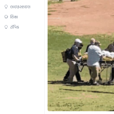
લાઇફસ્ટાઇલ
શિક્ષા
ટૉપિક