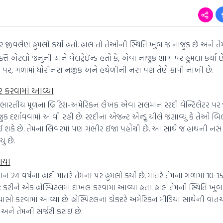
જીવલેણ હુમલો કર્યો હતો. હાલ તો તેઓની સ્થિતિ ખુબ જ નાજુક છે અને તેમન
્તિ એટલો જનુની અને વેલટ્રેઇન્ડ હતો કે, એવા નાજુક ભાગ પર હુમલા કર્યા 
પર, ગળામાં ધોરીનસ નજીક અને હથેળીની નસ પણ તેણે કાપી નાખી છે.
ર કરવામાં આવ્યા
 ભારતીય મૂળના બ્રિટિશ-અમેરિકન લેખક એવા સલમાન રશ્દી વેન્ટિલેટર પ
ાજુક દર્શાવવામાં આવી રહી છે. રશ્દીના એજન્ટ એન્ડ્રુ યીલે જણાવ્યું કે તેઓ 
ે છે. તેમના લિવરમાં પણ ગંભીર ઈજા પહોંચી છે. આ સાથે જ હાથની નસ 
ં છે.
ાયા
યાન 24 વર્ષના હાદી માતરે તેમના પર હુમલો કર્યો છે. માતરે તેમના ગળામાં 10-1
ફ્ટ કરીને એક હોસ્પિટલમાં દાખલ કરવામાં આવ્યા હતા. હાલ તેમની સ્થિતિ ખુબ
્રયાસો કરવામાં આવ્યા છે. હોસ્પિટલના ડોક્ટરે અમેરિકન મીડિયા સાથેની વાત
ે અને તેમની સર્જરી કરાઇ છે.