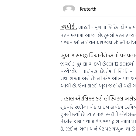
Krutarth
ન્યૂયોર્ક :
ભારતીય મુળના બ્રિટિશ લેખક પર 
પર રાખવામાં આવ્યા છે. હુમલો કરનાર વ્યક
શક્યતાઓ નહીવત્ત થઇ જાય. તેમની આંખ 
ખુબ જ સમજી વિચારીને અંગો પર પ્રહા
જીવલેણ હુમલા બાદથી છેલ્લા 12 કલાકથી
વચ્ચે જોલા ખાઇ રહ્યા છે. તેમની સ્થિતિ ન
નથી શકતા અને તેમની એક આંખ પણ જઈ શક
આવી છે. જેના કારણે ખુબ જ લોહી વહી ગયુ
તત્કાલ એરલિફ્ટ કરી હોસ્પિટલ ખસેડ
શુક્રવારે રશ્દીના એક લાઈવ કાર્યક્રમ દરમિ
હુમલો કર્યો છે. ત્યાર પછી રશ્દીને એરલિ
તેઓને બચાવવા માટે ડોક્ટર દ્વારા તમામ પ
કે, રશ્દીના ગળા અને પેટ પર ચપ્પુના ઘા છ