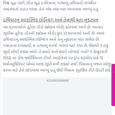
વિશ્વ યુદ્ધ પછી, શીત યુદ્ધ દરમિયાન, પરમાણુ હથિયારો સંબંધિત
અકસ્માતો સતત વધ્યા. તેને એક નામ પણ આપવામાં આવ્યું હતું.
હથિયારનું આકસ્મિક લોન્ચિંગ અને તેનાથી થતા નુકસાન
આ ઘટનાઓને તૂટેલા તીરો (બ્રોકન એરો) કહેવામાં આવે છે. અત્યાર
સુધીમાં તૂટેલા તીરની (બ્રોકન એરો) કુલ 32 ઘટનાઓ બની છે. આમાં
હથિયારનું આકસ્મિક લોન્ચિંગ અને તેનું નુકસાન પણ સામેલ છે.
પચાસના દાયકાથી, 6 પરમાણુ શસ્ત્રો ગાયબ થઈ ગયા છે, જેમાંથી 3 હજુ
સુધી શોધી શક્યા નથી. તે ક્યારે અને ક્યારે ખોવાઈ ગયો? 5 ફેબ્રુઆરી
1958 ના રોજ જ્યોર્જિયાના ટીબી આઈલેન્ડ પર ડ્રોપ કરાયેલ માર્ક 15
થર્મોન્યુક્લિયર બોમ્બ આજ સુધી મળી શક્યો નથી. વિમાનનું વજન ઓછું
કરવા માટે તેને છોડવામાં આવ્યું હતું જેથી વિમાન સુરક્ષિત રીતે ઉતરી શકે.
News Hub
ADVERTISEMENT