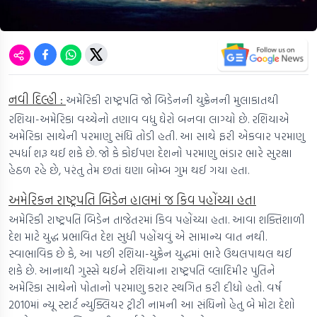
નવી દિલ્હી :
અમેરિકી રાષ્ટ્રપતિ જો બિડેનની યુક્રેનની મુલાકાતથી
રશિયા-અમેરિકા વચ્ચેનો તણાવ વધુ ઘેરો બનવા લાગ્યો છે. રશિયાએ
અમેરિકા સાથેની પરમાણુ સંધિ તોડી હતી. આ સાથે ફરી એકવાર પરમાણુ
સ્પર્ધા શરૂ થઈ શકે છે. જો કે કોઈપણ દેશનો પરમાણુ ભંડાર ભારે સુરક્ષા
હેઠળ રહે છે, પરંતુ તેમ છતાં ઘણા બોમ્બ ગુમ થઈ ગયા હતા.
અમેરિકન રાષ્ટ્રપતિ બિડેન હાલમાં જ કિવ પહોંચ્યા હતા
અમેરિકી રાષ્ટ્રપતિ બિડેન તાજેતરમાં કિવ પહોંચ્યા હતા. આવા શક્તિશાળી
દેશ માટે યુદ્ધ પ્રભાવિત દેશ સુધી પહોંચવું એ સામાન્ય વાત નથી.
સ્વાભાવિક છે કે, આ પછી રશિયા-યુક્રેન યુદ્ધમાં ભારે ઉથલપાથલ થઈ
શકે છે. આનાથી ગુસ્સે થઈને રશિયાના રાષ્ટ્રપતિ વ્લાદિમીર પુતિને
અમેરિકા સાથેનો પોતાનો પરમાણુ કરાર સ્થગિત કરી દીધો હતો. વર્ષ
2010માં ન્યૂ સ્ટાર્ટ ન્યુક્લિયર ટ્રીટી નામની આ સંધિનો હેતુ બે મોટા દેશો