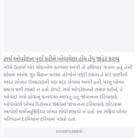
સર્ચ ઓપરેશન પુર્ણ કરીને ખોવાયેલા હોય તેવું જાહેર કરાયું
નીચે ઉતાર્યા બાદ શોધખોળ કરવામાં આવી તો હથિયાર ગાયબ હતું. તેની
શોધમાં અનેક ગુપ્ત મિશન ચાલ્યા. તરંગોને પકડી શકાય તે માટે પાણીની
અંદર સોનાર ઉપકરણની પણ મદદ લેવામાં આવી હતી, પરંતુ બોમ્બ
ક્યાંય મળી શક્યો ન હતો. છેવટે, સર્ચ ઓપરેશનને સમાપ્ત કરીને, તે
ખોવાઈ ગયો હોવાનું માનવામાં આવતું હતું. જાપાનના દરિયાકાંઠે
ખોવાયેલો બોમ્બ ડિસેમ્બર 1965માં જાપાનના દરિયાકાંઠે છોડવામાં
આવેલો થર્મોન્યુક્લિયર બોમ્બ શોધી શકાયો ન હતો. આ સક્રિય બોમ્બ
પરિવહન દરમિયાન દરિયામાં પડ્યો હતો.
ADVERTISEMENT