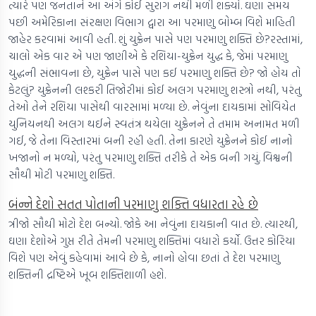
ત્યારે પણ જનતાને આ અંગે કોઈ સુરાગ નથી મળી શક્યો. ઘણા સમય
પછી અમેરિકાના સંરક્ષણ વિભાગ દ્વારા આ પરમાણુ બોમ્બ વિશે માહિતી
જાહેર કરવામાં આવી હતી. શું યુક્રેન પાસે પણ પરમાણુ શક્તિ છે?રસ્તામાં,
ચાલો એક વાર એ પણ જાણીએ કે રશિયા-યુક્રેન યુદ્ધ કે, જેમાં પરમાણુ
યુદ્ધની સંભાવના છે, યુક્રેન પાસે પણ કઈ પરમાણુ શક્તિ છે? જો હોય તો
કેટલું? યુક્રેનની લશ્કરી તિજોરીમાં કોઈ અલગ પરમાણુ શસ્ત્રો નથી, પરંતુ
તેઓ તેને રશિયા પાસેથી વારસામાં મળ્યા છે. નેવુંના દાયકામાં સોવિયેત
યુનિયનથી અલગ થઈને સ્વતંત્ર થયેલા યુક્રેનને તે તમામ અનામત મળી
ગઈ, જે તેના વિસ્તારમાં બની રહી હતી. તેના કારણે યુક્રેનને કોઈ નાનો
ખજાનો ન મળ્યો, પરંતુ પરમાણુ શક્તિ તરીકે તે એક બની ગયું. વિશ્વની
સૌથી મોટી પરમાણુ શક્તિ.
બંન્ને દેશો સતત પોતાની પરમાણુ શક્તિ વધારતા રહે છે
ત્રીજો સૌથી મોટો દેશ બન્યો. જોકે આ નેવુંના દાયકાની વાત છે. ત્યારથી,
ઘણા દેશોએ ગુપ્ત રીતે તેમની પરમાણુ શક્તિમાં વધારો કર્યો. ઉત્તર કોરિયા
વિશે પણ એવું કહેવામાં આવે છે કે, નાનો હોવા છતાં તે દેશ પરમાણુ
શક્તિની દ્રષ્ટિએ ખૂબ શક્તિશાળી હશે.