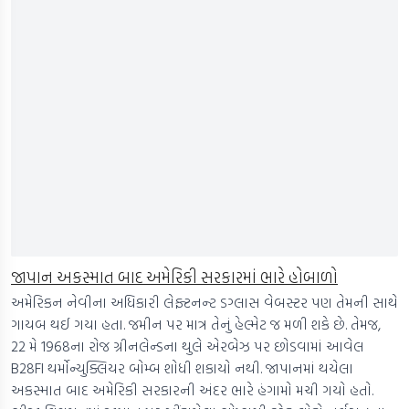
જાપાન અકસ્માત બાદ અમેરિકી સરકારમાં ભારે હોબાળો
અમેરિકન નેવીના અધિકારી લેફ્ટનન્ટ ડગ્લાસ વેબસ્ટર પણ તેમની સાથે
ગાયબ થઈ ગયા હતા. જમીન પર માત્ર તેનું હેલ્મેટ જ મળી શકે છે. તેમજ,
22 મે 1968ના રોજ ગ્રીનલેન્ડના થુલે એરબેઝ પર છોડવામાં આવેલ
B28FI થર્મોન્યુક્લિયર બોમ્બ શોધી શકાયો નથી. જાપાનમાં થયેલા
અકસ્માત બાદ અમેરિકી સરકારની અંદર ભારે હંગામો મચી ગયો હતો.