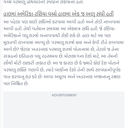
વચ્ચે પરમાણુ હથિયારની સ્પર્ધાને રોકવાનો હતો.
હાલમાં અમેરિકા-રશિયા વચ્ચે હાલમાં એક જ અણુ સંધી હતી
આ પહેલા પણ ઘણી સંધિઓ કરવામાં આવી હતી અને તોડી નાખવામાં
આવી હતી. તેથી વર્તમાન સમયમાં આ એકમાત્ર સંધિ હતી. જે રશિયા-
અમેરિકાને વધુ શસ્ત્રો બનાવવાથી રોકી શકે છે. હાલ માટે આ પણ
મુલતવી રાખવામાં આવ્યું છે. પરમાણુ શસ્ત્રો ક્યાં અને કેવી રીતે રાખવામાં
આવે છે? જેટલા ખતરનાક પરમાણુ શસ્ત્રો પોતાનામાં છે, તેટલો જ તેના
સંગ્રહનો ઇતિહાસ વધુ રહસ્યમય છે. મોટાભાગના દેશો માટે, આ તેમની
સૌથી મોટી લશ્કરી તાકાત છે. આ જ કારણ છે કે જ્યારે કોઈ દેશ પોતાને
પરમાણુ શક્તિ ગણાવે છે, ત્યારે બાકીના દેશો તેની સાથે સાવધાનીપૂર્વક
વાત કરવાનું શરૂ કરે છે. આવા અમૂલ્ય અને ખતરનાક ખજાનાનું રક્ષણ
પણ નિશ્ચિત છે.
ADVERTISEMENT