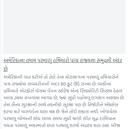
અમેરિકાના તમામ પરમાણુ હથિયારો પાંચ રાજ્યના સમુદ્રની અંદર
છે
અમેરિકાની વાત કરીએ તો તેણે તેના મોટાભાગના પરમાણુ હથિયારોને
પાંચ રાજ્યોમાં સબમરીનની અંદર 80 ફૂટ ઊંડે રાખ્યા છે. બાકીના
હથિયારો એરફોર્સ બેઝમાં વેપન સ્ટોરેજ એન્ડ સિક્યોરિટી સિસ્ટમ હેઠળ
આવા રૂમમાં રાખવામાં આવ્યા છે, જ્યાં સુધી પહોંચવું લગભગ અશક્ય છે.
તેમાં સૈન્ય સુરક્ષાની સાથે તકનીકી સુરક્ષા પણ છે. તિજોરીને ઍક્સેસ
કરવા માટે પાસવર્ડના ઘણા ચક્ર છે. જેને તોડી શકાતા નથી. ખોવાયેલા
પરમાણુ બોમ્બની શોધ લાંબા સમય સુધી ચાલી. શીત યુદ્ધ દરમિયાન
વધતા પરમાણુ અકસ્માતો છતાં પરમાણુ શસ્ત્રો અદ્રશ્ય થતા રહ્યા. બીજા