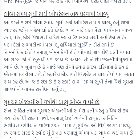
બીજા વિશ્વયુદ્ધમાં જાપાન પર ઝીંકાયેલા બોમ્બથી દરેક લોકો નર્વસ હતા.
લાંબા સમય સુધી સર્ચ ઓપરેશન હાથ ધરવામાં આવ્યું
આ ડરને કારણે લાંબા સમય સુધી સર્ચ ઓપરેશન પણ ચાલ્યું હતું. ઘણા
આંતરરાષ્ટ્રીય અહેવાલો કહે છે કે, આના માટે ઘણા પૈસા ખર્ચવામાં આવ્યા
હતા, પરંતુ કોઈ વિશ્વસનીય ડેટા ક્યાંય ઉપલબ્ધ નથી. અમેરિકા સહિત
ઘણા દેશો સબમરીનમાં પરમાણુ હથિયારો સુરક્ષિત રીતે રાખે છે.
સિમ્બોલિક ફોટો પરમાણુ બોમ્બ કેવી રીતે ખોવાઈ જાય છે? ઘણી વખત
આ શસ્ત્રો કાં તો ભૂલથી પડી જાય છે. અથવા તેમને ઈમરજન્સીમાં મુકવામાં
આવે છે. અનુમાન છે કે આજે પણ તેઓ ક્યાંક કાદવ, દરિયામાં કે ક્યાંક
ખેતરમાં દટાયેલા હશે. તે ક્યારેય કોઈ રીતે વિસ્ફોટ ન થાય તેવો પણ સતત
ભય રહે છે. આ જ કારણ છે કે સરકારે લાંબા સમય સુધી તેના વિશે ગુપ્તતા
જાળવીને વ્યાપક સંશોધન કર્યું હતું.
ગુપ્તચર એજન્સીઓ વર્ષોથી અણુ બોમ્બ વાપરે છે
સેના સહિત તમામ ગુપ્તચર એજન્સીઓ સામેલ હતી પરંતુ હથિયારો ક્યાં
ગયા તે શોધી શક્યા નથી. પરમાણુ ઉર્જા અંગેની સંયુક્ત સમિતિના
સંશોધન દરમિયાન વારંવાર થતા પરમાણુ દુર્ઘટનાઓ વિશે જાણવા મળ્યું,
ત્યારબાદ સરકારે સ્વીકાર્યું કે ત્રણ પરમાણુ બોમ્બ પણ ગાયબ થઈ ગયા છે.