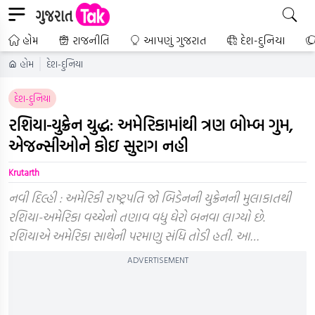
હોમ
રાજનીતિ
આપણું ગુજરાત
દેશ-દુનિયા
હોમ
દેશ-દુનિયા
દેશ-દુનિયા
રશિયા-યુક્રેન યુદ્ધ: અમેરિકામાંથી ત્રણ બોમ્બ ગુમ,
એજન્સીઓને કોઇ સુરાગ નહી
Krutarth
નવી દિલ્હી : અમેરિકી રાષ્ટ્રપતિ જો બિડેનની યુક્રેનની મુલાકાતથી
રશિયા-અમેરિકા વચ્ચેનો તણાવ વધુ ઘેરો બનવા લાગ્યો છે.
રશિયાએ અમેરિકા સાથેની પરમાણુ સંધિ તોડી હતી. આ…
ADVERTISEMENT