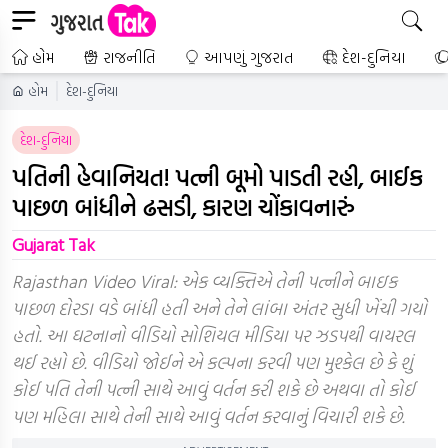
હોમ
રાજનીતિ
આપણું ગુજરાત
દેશ-દુનિયા
હોમ
દેશ-દુનિયા
દેશ-દુનિયા
પતિની હેવાનિયત! પત્ની બૂમો પાડતી રહી, બાઈક
પાછળ બાંધીને ઢસડી, કારણ ચોંકાવનારું
Gujarat Tak
Rajasthan Video Viral: એક વ્યક્તિએ તેની પત્નીને બાઇક
પાછળ દોરડા વડે બાંધી હતી અને તેને લાંબા અંતર સુધી ખેંચી ગયો
હતો. આ ઘટનાનો વીડિયો સોશિયલ મીડિયા પર ઝડપથી વાયરલ
થઈ રહ્યો છે. વીડિયો જોઈને એ કલ્પના કરવી પણ મુશ્કેલ છે કે શું
કોઈ પતિ તેની પત્ની સાથે આવું વર્તન કરી શકે છે અથવા તો કોઈ
પણ મહિલા સાથે તેની સાથે આવું વર્તન કરવાનું વિચારી શકે છે.