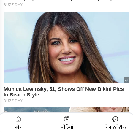
ADVERTISEMENT
વીડિયો
હોમ
વેબ સ્ટોરીઝ