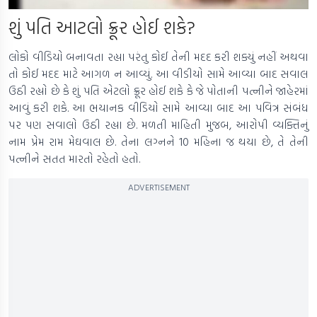
શું પતિ આટલો ક્રૂર હોઈ શકે?
લોકો વીડિયો બનાવતા રહ્યા પરંતુ કોઈ તેની મદદ કરી શક્યું નહીં અથવા
તો કોઈ મદદ માટે આગળ ન આવ્યું. આ વીડીયો સામે આવ્યા બાદ સવાલ
ઉઠી રહ્યો છે કે શું પતિ એટલો ક્રૂર હોઈ શકે કે જે પોતાની પત્નીને જાહેરમાં
આવું કરી શકે. આ ભયાનક વીડિયો સામે આવ્યા બાદ આ પવિત્ર સંબંધ
પર પણ સવાલો ઉઠી રહ્યા છે. મળતી માહિતી મુજબ, આરોપી વ્યક્તિનું
નામ પ્રેમ રામ મેઘવાલ છે. તેના લગ્નને 10 મહિના જ થયા છે, તે તેની
પત્નીને સતત મારતો રહેતો હતો.
ADVERTISEMENT