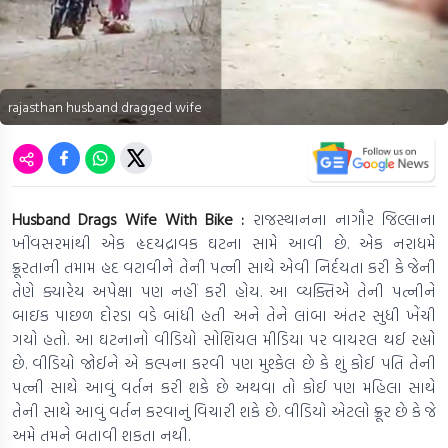
rajasthan husband dragged wife
Husband Drags Wife With Bike :
રાજસ્થાનના નાગૌર જિલ્લાના
ખીંવસરમાંથી એક હૃદયદ્રાવક ઘટના સામે આવી છે. એક નરાધમે
ક્રૂરતાની તમામ હદ વટાવીને તેની પત્ની સાથે એવી નિર્દયતા કરી કે જેની
તેણે ક્યારેય અપેક્ષા પણ નહીં કરી હોય. આ વ્યક્તિએ તેની પત્નીને
બાઇક પાછળ દોરડા વડે બાંધી હતી અને તેને લાંબા અંતર સુધી ખેંચી
ગયો હતો. આ ઘટનાનો વીડિયો સોશિયલ મીડિયા પર વાયરલ થઈ રહ્યો
છે. વીડિયો જોઈને એ કલ્પના કરવી પણ મુશ્કેલ છે કે શું કોઈ પતિ તેની
પત્ની સાથે આવું વર્તન કરી શકે છે અથવા તો કોઈ પણ મહિલા સાથે
તેની સાથે આવું વર્તન કરવાનું વિચારી શકે છે. વીડિયો એટલો ક્રૂર છે કે જે
અમે તમને બતાવી શકતા નથી.