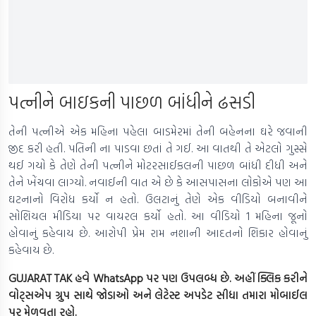
પત્નીને બાઇકની પાછળ બાંધીને ઢસડી
તેની પત્નીએ એક મહિના પહેલા બાડમેરમાં તેની બહેનના ઘરે જવાની
જીદ કરી હતી. પતિની ના પાડવા છતાં તે ગઈ. આ વાતથી તે એટલો ગુસ્સે
થઈ ગયો કે તેણે તેની પત્નીને મોટરસાઈકલની પાછળ બાંધી દીધી અને
તેને ખેંચવા લાગ્યો. નવાઈની વાત એ છે કે આસપાસના લોકોએ પણ આ
ઘટનાનો વિરોધ કર્યો ન હતો. ઉલટાનું તેણે એક વીડિયો બનાવીને
સોશિયલ મીડિયા પર વાયરલ કર્યો હતો. આ વીડિયો 1 મહિના જૂનો
હોવાનું કહેવાય છે. આરોપી પ્રેમ રામ નશાની આદતનો શિકાર હોવાનું
કહેવાય છે.
GUJARAT TAK હવે WhatsApp પર પણ ઉપલબ્ધ છે. અહીં ક્લિક કરીને
વોટ્સએપ ગ્રુપ સાથે જોડાઓ અને લેટેસ્ટ અપડેટ સીધા તમારા મોબાઈલ
પર મેળવતા રહો.