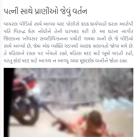
પત્ની સાથે પ્રાણીઓ જેવું વર્તન
વાયરલ વીડિયો સામે આવ્યા બાદ પોલીસે કડક કાર્યવાહી કરતા આરોપી
પતિ વિરુદ્ધ કેસ નોંધીને તેની ધરપકડ કરી છે. આ ઘટના નાગૌર
જિલ્લાના ખીંવસર સબડિવિઝનના પચૌરી ગામમાં બની છે. જે વીડિયો
સામે આવ્યો છે, જેમાં એક વ્યક્તિ ઝડપથી બાઇક ચલાવતો જોવા મળે છે.
તે મહિલાને રસ્તા પર ખેંચતો રહ્યો, મહિલા મદદ માટે બૂમો પાડતી રહી,
પરંતુ કોઈ મદદ માટે આગળ ન આવ્યું. બધા મૂકદર્શક બનીને જોતા રહ્યા.