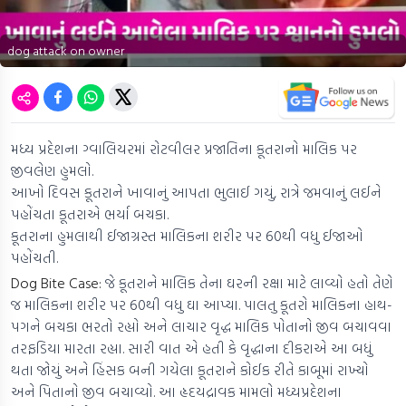
dog attack on owner
મધ્ય પ્રદેશના ગ્વાલિયરમાં રોટવીલર પ્રજાતિના કૂતરાનો માલિક પર
જીવલેણ હુમલો.
આખો દિવસ કૂતરાને ખાવાનું આપતા ભુલાઈ ગયું, રાત્રે જમવાનું લઈને
પહોંચતા કૂતરાએ ભર્યા બચકા.
કૂતરાના હુમલાથી ઈજાગ્રસ્ત માલિકના શરીર પર 60થી વધુ ઈજાઓ
પહોંચતી.
Dog Bite Case:
જે કૂતરાને માલિક તેના ઘરની રક્ષા માટે લાવ્યો હતો તેણે
જ માલિકના શરીર પર 60થી વધુ ઘા આપ્યા. પાલતુ કૂતરો માલિકના હાથ-
પગને બચકા ભરતો રહ્યો અને લાચાર વૃદ્ધ માલિક પોતાનો જીવ બચાવવા
તરફડિયા મારતા રહ્યા. સારી વાત એ હતી કે વૃદ્ધાના દીકરાએ આ બધું
થતા જોયું અને હિંસક બની ગયેલા કૂતરાને કોઈક રીતે કાબૂમાં રાખ્યો
અને પિતાનો જીવ બચાવ્યો. આ હૃદયદ્રાવક મામલો મધ્યપ્રદેશના