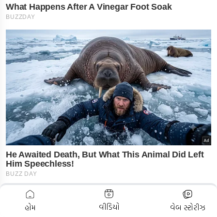
ADVERTISEMENT
વીડિયો
હોમ
વેબ સ્ટોરીઝ