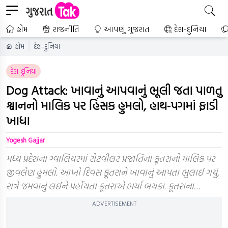
હોમ
રાજનીતિ
આપણું ગુજરાત
દેશ-દુનિયા
હોમ
દેશ-દુનિયા
દેશ-દુનિયા
Dog Attack: ખાવાનું આપવાનું ભૂલી જતા પાળતુ
શ્વાનનો માલિક પર હિંસક હુમલો, હાથ-પગમાં ફાડી
ખાધા
Yogesh Gajjar
મધ્ય પ્રદેશના ગ્વાલિયરમાં રોટવીલર પ્રજાતિના કૂતરાનો માલિક પર
જીવલેણ હુમલો. આખો દિવસ કૂતરાને ખાવાનું આપતા ભુલાઈ ગયું,
રાત્રે જમવાનું લઈને પહોંચતા કૂતરાએ ભર્યા બચકા. કૂતરાના…
ADVERTISEMENT