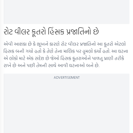
રોટ વીલર કૂતરો હિંસક પ્રજાતિનો છે
એવી આશંકા છે કે ભૂખને કારણે રોટ વીલર પ્રજાતિનો આ કૂતરો એટલો
હિંસક બની ગયો હતો કે તેણે તેના માલિક પર હુમલો કર્યો હતો. આ ઘટના
એ લોકો માટે એક સંદેશ છે જેઓ હિંસક કૂતરાઓને પાળતુ પ્રાણી તરીકે
રાખે છે અને પછી તેમની સાથે આવી ઘટનાઓ બને છે.
ADVERTISEMENT