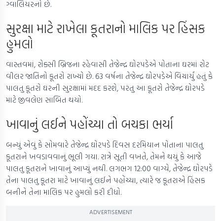
ગ્વાલિયરનો છે.
સુરક્ષા માટે રાખેલા કૂતરાનો માલિક પર હિંસક
હુમલો
વાસ્તવમાં, રોક્સી બ્રિજના રહેવાસી તેજેન્દ્ર ઘોરપડેએ પોતાના ઘરમાં રોટ
વીલર જાતિનો કૂતરો રાખ્યો છે. 63 વર્ષના તેજેન્દ્ર ઘોરપડેએ વિચાર્યું હતું કે
પાલતુ કૂતરો ઘરની સુરક્ષામાં મદદ કરશે, પરંતુ આ કૂતરો તેજેન્દ્ર ઘોરપડે
માટે જીવલેણ સાબિત થયો.
ખાવાનું લઈને પહોંચ્યા તો બચકા ભર્યા
બન્યું એવું કે સોમવારે તેજેન્દ્ર ઘોરપડે દિવસ દરમિયાન પોતાના પાલતુ
કૂતરાને ખવડાવવાનું ભૂલી ગયા. રાત્રે સૂતી વખતે, તેમને થયું કે આજે
પાલતુ કૂતરાને ખાવાનું આપ્યું નથી. લગભગ 12:00 વાગ્યે, તેજેન્દ્ર ઘોરપડે
તેના પાલતુ કૂતરા માટે ખાવાનું લઈને પહોંચ્યા, ત્યારે જ કૂતરાએ હિંસક
બનીને તેના માલિક પર હુમલો કરી દીધો.
ADVERTISEMENT