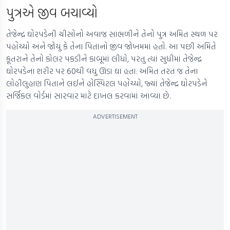
પુત્રએ જીવ બચાવ્યો
તેજેન્દ્ર ઘોરપડેની ચીસોનો અવાજ સાંભળીને તેનો પુત્ર અમિત સ્થળ પર
પહોંચ્યો અને જોયું કે તેના પિતાનો જીવ જોખમમાં હતો. આ પછી અમિતે
કૂતરાને તેનો કોલર પકડીને કાબૂમાં લીધો, પરંતુ ત્યાં સુધીમાં તેજેન્દ્ર
ઘોરપડેના શરીર પર 60થી વધુ ઊંડા ઘા હતા. અમિત તરત જ તેના
લોહીલુહાણ પિતાને લઈને હોસ્પિટલ પહોંચ્યો, જ્યાં તેજેન્દ્ર ઘોરપડેને
સર્જિકલ વોર્ડમાં સારવાર માટે દાખલ કરવામાં આવ્યા છે.
ADVERTISEMENT