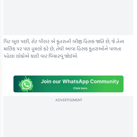
પિટ બુલ પછી, રોટ વીલર એ કૂતરાની બીજી હિંસક જાતિ છે, જે તેના
માલિક પર પણ હુમલો કરે છે, તેથી આવા હિંસક કૂતરાઓને પાળતા
પહેલા લોકોએ ઘણી વાર વિચારવું જોઈએ.
ADVERTISEMENT