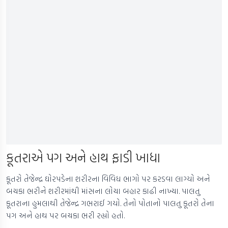
કૂતરાએ પગ અને હાથ ફાડી ખાધા
કૂતરો તેજેન્દ્ર ઘોરપડેના શરીરના વિવિધ ભાગો પર કરડવા લાગ્યો અને
બચકા ભરીને શરીરમાંથી માંસના લોચા બહાર કાઢી નાખ્યા. પાલતુ
કૂતરાના હુમલાથી તેજેન્દ્ર ગભરાઈ ગયો. તેનો પોતાનો પાલતુ કૂતરો તેના
પગ અને હાથ પર બચકા ભરી રહ્યો હતો.