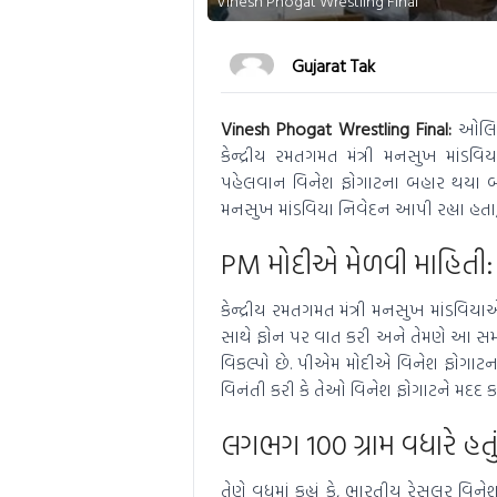
Vinesh Phogat Wrestling Final
Gujarat Tak
Vinesh Phogat Wrestling Final:
ઓલિમ્
કેન્દ્રીય રમતગમત મંત્રી મનસુખ માંડવ
પહેલવાન વિનેશ ફોગાટના બહાર થયા બાદ
મનસુખ માંડવિયા નિવેદન આપી રહ્યા હતા, ત્
PM મોદીએ મેળવી માહિતી:
કેન્દ્રીય રમતગમત મંત્રી મનસુખ માંડવિ
સાથે ફોન પર વાત કરી અને તેમણે આ સમગ્
વિકલ્પો છે. પીએમ મોદીએ વિનેશ ફોગાટના 
વિનંતી કરી કે તેઓ વિનેશ ફોગાટને મદદ ક
લગભગ 100 ગ્રામ વધારે હત
તેણે વધુમાં કહ્યું કે, ભારતીય રેસલર વિ