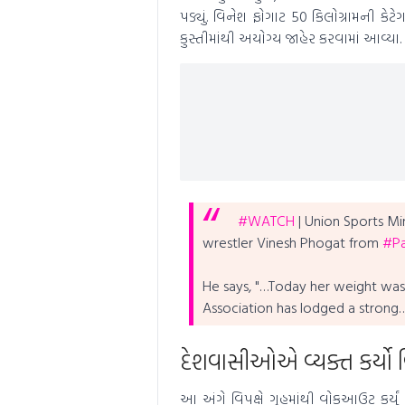
પડ્યું. વિનેશ ફોગાટ 50 કિલોગ્રામની કે
કુસ્તીમાંથી અયોગ્ય જાહેર કરવામાં આવ્યા.
#WATCH
| Union Sports Min
wrestler Vinesh Phogat from
#Pa
He says, "…Today her weight was 
Association has lodged a strong
દેશવાસીઓએ વ્યક્ત કર્યો 
આ અંગે વિપક્ષે ગૃહમાંથી વોકઆઉટ કર્યું 