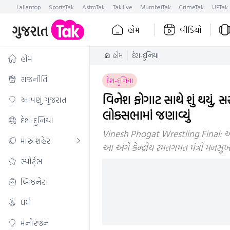
Lallantop
SportsTak
AstroTak
Tak.live
MumbaiTak
CrimeTak
UPTak
હોમ
વીડિયો
હોમ
દેશ-દુનિયા
હોમ
રાજનીતિ
દેશ-દુનિયા
વિનેશ ફોગાટ સાથે શું થયું, 
આપણું ગુજરાત
લોકસભામાં જણાવ્યું
દેશ-દુનિયા
Vinesh Phogat Wrestling Final: ઓલિ
મારું શહેર
આ અંગે કેન્દ્રીય રમતગમત મંત્રી મનસુખ
સ્પોર્ટ્સ
બિઝનેસ
ધર્મ
મનોરંજન