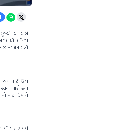
ગુંજ્યો. આ અંગે
ઈનલમાંથી મહિલા
 રમતગમત મંત્રી
ધ્યક્ષ પીટી ઉષા
ારતની પાસે ક્યા
ોદીએ પીટી ઉષાને
માંથી બહાર થવું