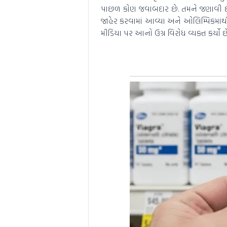
પાછળ કોણ જવાબદાર છે. તમને જણાવી દઈ
જાહેર કરવામાં આવ્યા અને ઓલિમ્પિકમાંથ
મીડિયા પર આનો ઉગ્ર વિરોધ વ્યક્ત કર્યો છે