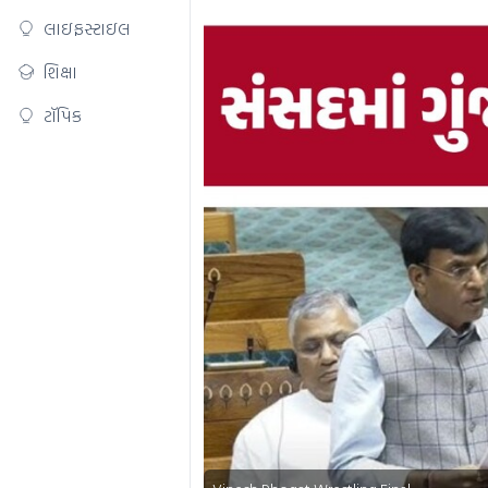
લાઇફસ્ટાઇલ
શિક્ષા
ટૉપિક