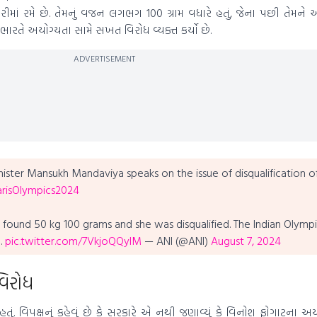
ટેગરીમાં રમે છે. તેમનું વજન લગભગ 100 ગ્રામ વધારે હતું, જેના પછી તેમને
 ભારતે અયોગ્યતા સામે સખત વિરોધ વ્યક્ત કર્યો છે.
ADVERTISEMENT
ister Mansukh Mandaviya speaks on the issue of disqualification of
risOlympics2024
found 50 kg 100 grams and she was disqualified. The Indian Olymp
…
pic.twitter.com/7VkjoQQyIM
— ANI (@ANI)
August 7, 2024
વિરોધ
હતું. વિપક્ષનું કહેવું છે કે સરકારે એ નથી જણાવ્યું કે વિનોશ ફોગાટના અ