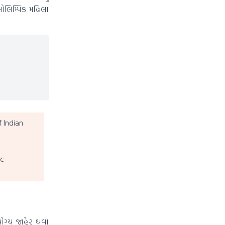
 ઓલિમ્પિક મહિલા
 Indian
ic
યોગ્ય જાહેર થવા