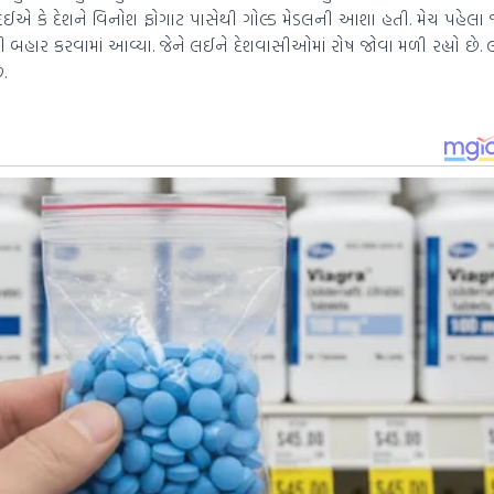
એ કે દેશને વિનોશ ફોગાટ પાસેથી ગોલ્ડ મેડલની આશા હતી. મેચ પહેલા 
ી બહાર કરવામાં આવ્યા. જેને લઈને દેશવાસીઓમાં રોષ જોવા મળી રહ્યો છે
.