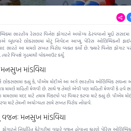
પિકમાં ભારતીય રેસલર વિનેશ ફોગાટને અયોગ્ય ઠેરવવાનો મુદ્દો સંસદમાં 
િયાએ બુધવારે લોકસભામાં મોટું નિવેદન આપ્યું. પેરિસ ઓલિમ્પિકની ફા
 ભારતે આ મામલે સખત વિરોધ વ્યક્ત કર્યો છે. જ્યારે વિનેશ ફોગાટ પર
યારે વિપક્ષે ગૃહમાંથી વોકઆઉટ કર્યું.
 મનસુખ માંડવિયા
યાએ લોકસભામાં કહ્યું કે, પીએમ મોદીએ આ અંગે ભારતીય ઓલિમ્પિક સંઘના અ
ર મામલે માહિતી મેળવી છે. સાથે જ તેમણે એવી પણ માહિતી મેળવી કે હવે ભ
મામલામાં મદદ માટે તમામ વિકલ્પો પર વિચાર કરવા માટે કહ્યું છે. પીએમ મ
રવા માટે તેમની અયોગ્યતા સામે સખત વિરોધ નોંધાવે.
ું વજનઃ મનસુખ માંડવિયા
નેશ ફોગાટને નિર્ધારિત કેટેગરીમાં વધારે વજન હોવાના કારણે પેરિસ ઓલિમ્પિક