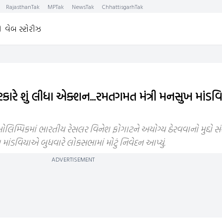
RajasthanTak
MPTak
NewsTak
ChhattisgarhTak
વેબ સ્ટોરીઝ
સરકારે શું લીધા એક્શન...રમતગમત મંત્રી મનસુખ માંડ
મ્પિકમાં ભારતીય રેસલર વિનેશ ફોગાટને અયોગ્ય ઠેરવવાનો મુદ્દો સંસદ
 માંડવિયાએ બુધવારે લોકસભામાં મોટું નિવેદન આપ્યું.
ADVERTISEMENT