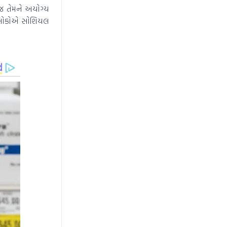
જ તેમને અયોગ્ય
. લોકોએ સોશિયલ
News Hub