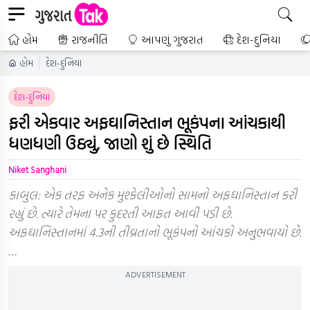
હોમ
રાજનીતિ
આપણું ગુજરાત
દેશ-દુનિયા
હોમ
દેશ-દુનિયા
દેશ-દુનિયા
ફરી એકવાર અફઘાનિસ્તાન ભૂકંપના આંચકાથી
ધણધણી ઉઠ્યું, જાણો શું છે સ્થિતિ
Niket Sanghani
કાબુલ: એક તરફ અનેક મુશ્કેલીઓનો સામનો અફઘાનિસ્તાન કરી
રહ્યું છે. ત્યારે તેમના પર કુદરતી આફત આવી પડી છે.
અફઘાનિસ્તાનમાં 4.3ની તીવ્રતાનો ભૂકંપનો આંચકો અનુભવાયો છે.
…
ADVERTISEMENT