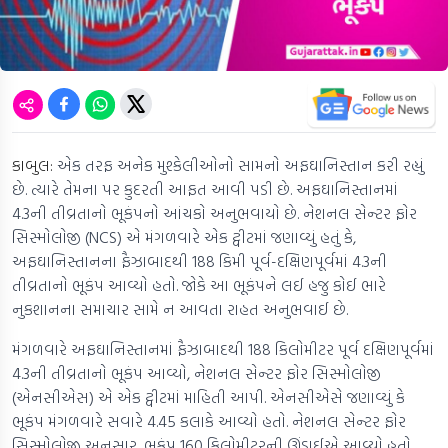
કાબુલ:
એક તરફ અનેક મુશ્કેલીઓનો સામનો અફઘાનિસ્તાન કરી રહ્યું
છે. ત્યારે તેમના પર કુદરતી આફત આવી પડી છે. અફઘાનિસ્તાનમાં
4.3ની તીવ્રતાનો ભૂકંપનો આંચકો અનુભવાયો છે. નેશનલ સેન્ટર ફોર
સિસ્મોલોજી (NCS) એ મંગળવારે એક ટ્વીટમાં જણાવ્યું હતું કે,
અફઘાનિસ્તાનના ફૈઝાબાદથી 188 કિમી પૂર્વ-દક્ષિણપૂર્વમાં 4.3ની
તીવ્રતાનો ભૂકંપ આવ્યો હતો. જોકે આ ભૂકંપને લઈ હજુ કોઈ ભારે
નુકશાનના સમાચાર સામે ન આવતા રાહત અનુભવાઈ છે.
મંગળવારે અફઘાનિસ્તાનમાં ફૈઝાબાદથી 188 કિલોમીટર પૂર્વ દક્ષિણપૂર્વમાં
4.3ની તીવ્રતાનો ભૂકંપ આવ્યો, નેશનલ સેન્ટર ફોર સિસ્મોલોજી
(એનસીએસ) એ એક ટ્વીટમાં માહિતી આપી. એનસીએસે જણાવ્યું કે
ભૂકંપ મંગળવારે સવારે 4.45 કલાકે આવ્યો હતો. નેશનલ સેન્ટર ફોર
સિસ્મોલોજી અનુસાર, ભૂકંપ 160 કિલોમીટરની ઊંડાઈએ આવ્યો હતો.