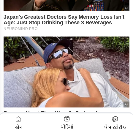
ADVERTISEMENT
વીડિયો
હોમ
વેબ સ્ટોરીઝ