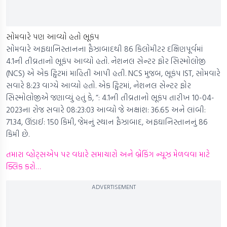
સોમવારે પણ આવ્યો હતો ભૂકંપ
સોમવારે અફઘાનિસ્તાનના ફૈઝાબાદથી 86 કિલોમીટર દક્ષિણપૂર્વમાં
4.1ની તીવ્રતાનો ભૂકંપ આવ્યો હતો. નેશનલ સેન્ટર ફોર સિસ્મોલોજી
(NCS) એ એક ટ્વિટમાં માહિતી આપી હતી. NCS મુજબ, ભૂકંપ IST, સોમવારે
સવારે 8:23 વાગ્યે આવ્યો હતો. એક ટ્વિટમાં, નેશનલ સેન્ટર ફોર
સિસ્મોલોજીએ જણાવ્યું હતું કે, “: 4.1ની તીવ્રતાનો ભૂકંપ તારીખ 10-04-
2023ના રોજ સવારે 08:23:03 આવ્યો જે અક્ષાંશ: 36.65 અને લાંબી:
71.34, ઊંડાઈ: 150 કિમી, જેમનું સ્થાન ફૈઝાબાદ, અફઘાનિસ્તાનનું 86
કિમી છે.
તમારા વ્હોટ્સએપ પર વધારે સમાચારો અને બ્રેકિંગ ન્યૂઝ મેળવવા માટે
ક્લિક કરો…
ADVERTISEMENT