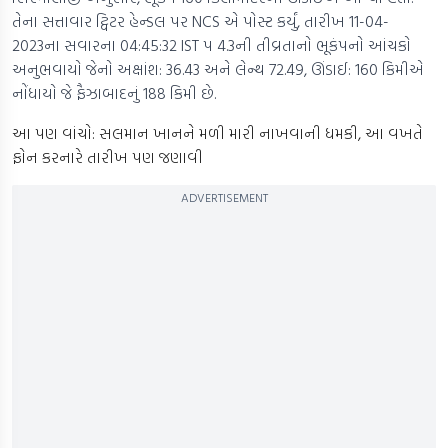
તેના સત્તાવાર ટ્વિટર હેન્ડલ પર NCS એ પોસ્ટ કર્યું, તારીખ 11-04-
2023ના સવારના 04:45:32 IST પ 4.3ની તીવ્રતાનો ભૂકંપનો આંચકો
અનુભવાયો જેનો અક્ષાંશ: 36.43 અને લેન્થ 72.49, ઊંડાઈ: 160 કિમીએ
નોંધાયો જે ફૈઝાબાદનું 188 કિમી છે.
આ પણ વાંચો: સલમાન ખાનને મળી મારી નાખવાની ધમકી, આ વખતે
ફોન કરનારે તારીખ પણ જણાવી
ADVERTISEMENT