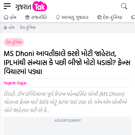
હોમ
રાજનીતિ
આપણું ગુજરાત
દેશ-દુનિયા
હોમ
દેશ-દુનિયા
દેશ-દુનિયા
MS Dhoni આવતીકાલે કરશે મોટી જાહેરાત,
IPLમાંથી સંન્યાસ કે પછી બીજો મોટો ધડાકો? ફેન્સ
વિચારમાં પડ્યા
Yogesh Gajjar
દિલ્હી: ટીમ ઈન્ડિયાના પૂર્વ કેપ્ટન મહેન્દ્રસિંહ ધોની (MS Dhoni)
પોતાના ફેન્સ માટે કંઈક મોટું કરવા જઈ રહ્યા છે. એમ.એમ ધોનીએ
પોતે જાહેરાત કરી છે કે…
ADVERTISEMENT