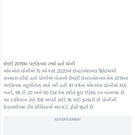
છેલ્લે 2019માં વર્લ્ડકપમાં રમ્યો હતો ધોની
એમ.એસ ધોનીએ 15 ઓગસ્ટ 2020એ ઈન્ટરનેશનલ ક્રિકેટમાંથી
સન્યાસ લીધો હતો. ધોનીએ પોતાની છેલ્લી ઈન્ટરનેશનલ મેચ 2019ના
વર્લ્ડકપમાં ન્યૂઝીલેન્ડ સામે રમી હતી. 41 વર્ષના એમ.એસ ધોનીએ 350
વનડે, 98 ટી-20 અને 90 ટેસ્ટ મેચ રમીને કુલ 17266 રન બનાવ્યા છે.
આ દરમિયાન તેણે 108 અડધી સદી, 16 સદી ફટકારી છે. ધોનીની
કેપ્ટનશીપમાં ટીમ ઈન્ડિયાએ ત્રણ ICC ટ્રોફી જીતી છે.
ADVERTISEMENT