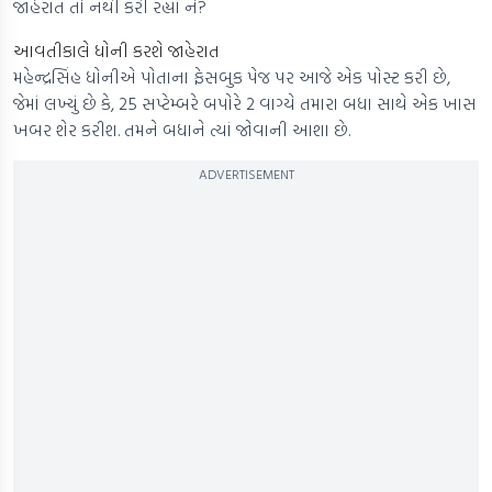
જાહેરાત તો નથી કરી રહ્યા ને?
આવતીકાલે ધોની કરશે જાહેરાત
મહેન્દ્રસિંહ ધોનીએ પોતાના ફેસબુક પેજ પર આજે એક પોસ્ટ કરી છે,
જેમાં લખ્યું છે કે, 25 સપ્ટેમ્બરે બપોરે 2 વાગ્યે તમારા બધા સાથે એક ખાસ
ખબર શેર કરીશ. તમને બધાને ત્યાં જોવાની આશા છે.
ADVERTISEMENT