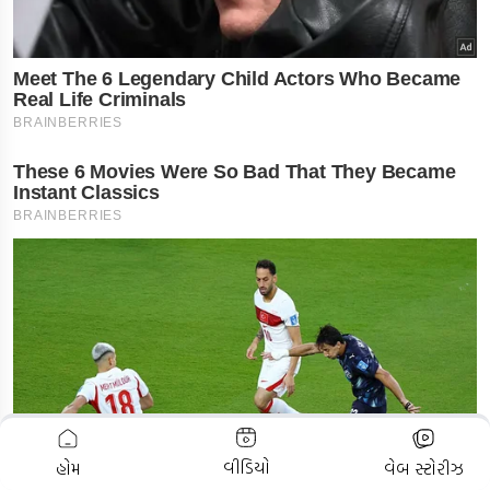
ADVERTISEMENT
વીડિયો
હોમ
વેબ સ્ટોરીઝ