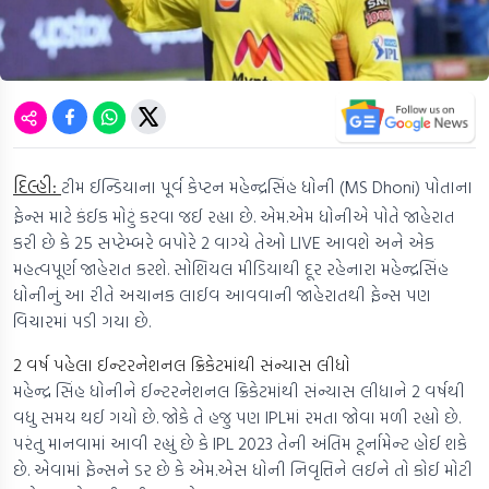
દિલ્હી:
ટીમ ઈન્ડિયાના પૂર્વ કેપ્ટન મહેન્દ્રસિંહ ધોની (MS Dhoni) પોતાના
ફેન્સ માટે કંઈક મોટું કરવા જઈ રહ્યા છે. એમ.એમ ધોનીએ પોતે જાહેરાત
કરી છે કે 25 સપ્ટેમ્બરે બપોરે 2 વાગ્યે તેઓ LIVE આવશે અને એક
મહત્વપૂર્ણ જાહેરાત કરશે. સોશિયલ મીડિયાથી દૂર રહેનારા મહેન્દ્રસિંહ
ધોનીનું આ રીતે અચાનક લાઈવ આવવાની જાહેરાતથી ફેન્સ પણ
વિચારમાં પડી ગયા છે.
2 વર્ષ પહેલા ઈન્ટરનેશનલ ક્રિકેટમાંથી સંન્યાસ લીધો
મહેન્દ્ર સિંહ ધોનીને ઈન્ટરનેશનલ ક્રિકેટમાંથી સંન્યાસ લીધાને 2 વર્ષથી
વધુ સમય થઈ ગયો છે. જોકે તે હજુ પણ IPLમાં રમતા જોવા મળી રહ્યો છે.
પરંતુ માનવામાં આવી રહ્યું છે કે IPL 2023 તેની અંતિમ ટૂર્નામેન્ટ હોઈ શકે
છે. એવામાં ફેન્સને ડર છે કે એમ.એસ ધોની નિવૃત્તિને લઈને તો કોઈ મોટી