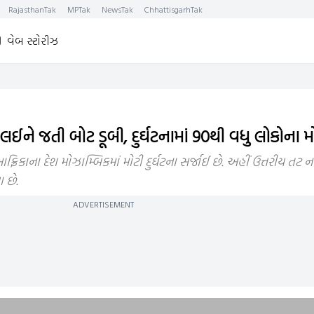
RajasthanTak
MPTak
NewsTak
ChhattisgarhTak
વેબ સ્ટોરીઝ
ને જતી બોટ ડૂબી, દુર્ઘટનામાં 90થી વધુ લોકોના મ
િકાના દેશ મોઝામ્બિકમાં મોટી દુર્ઘટના સર્જાઈ છે. અહીં ઉત્તરીય તટ
 છે.
ADVERTISEMENT