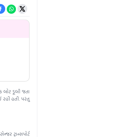
એક બોટ ડૂબી જતા
 રહી હતી. પરંતુ
જર ટ્રાન્સપોર્ટ