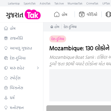
Lallantop
SportsTak
AstroTak
Tak.live
MumbaiTak
CrimeTak
UPTak
હોમ
વીડિયો
હોમ
દેશ-દુનિયા
હોમ
રાજનીતિ
દેશ-દુનિયા
Mozambique: 130 લોકોને લઈ
આપણું ગુજરાત
Mozambique Boat Sank : દક્ષિણ આફ્ર
દેશ-દુનિયા
ડૂબી જતા 90થી વધારે લોકોના મોત થયા
મારું શહેર
સ્પોર્ટ્સ
બિઝનેસ
ધર્મ
મનોરંજન