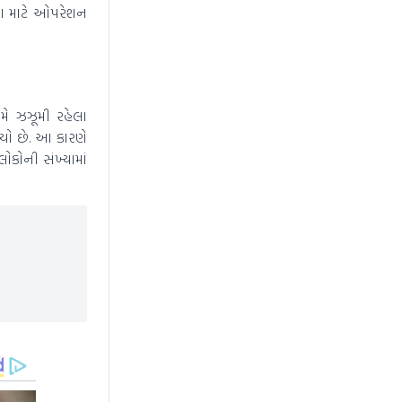
વા માટે ઓપરેશન
મે ઝઝૂમી રહેલા
યો છે. આ કારણે
ોકોની સંખ્યામાં