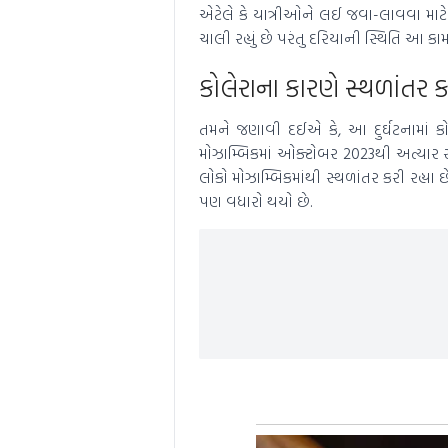
એટેલે કે યાત્રીઓને લઈ જવા-લાવવા મા
ચાલી રહ્યું છે પરંતુ દરિયાની સ્થિતિ આ કામ
કોલેરાના કારણે સ્થળાંતર ક
તમને જણાવી દઈએ કે, આ દુર્ઘટનામાં કોલ
મોઝામ્બિકમાં ઓક્ટોબર 2023થી અત્યાર 
લોકો મોઝામ્બિકમાંથી સ્થળાંતર કરી રહ્ય
પણ વધારો થયો છે.