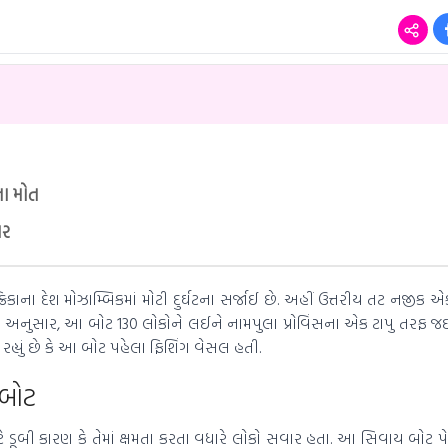
ના મોત
ાર
િકાના દેશ મોઝામ્બિકમાં મોટી દુર્ઘટના સર્જાઈ છે. અહીં ઉત્તરીય તટ નજીક 
્સ અનુસાર, આ બોટ 130 લોકોને લઈને નામપુલા પ્રોવિંસના એક ટાપુ તરફ જઈ
 રહ્યું છે કે આ બોટ પહેલા ફિશિંગ વેસલ હતી.
 બોટ
ૂબી કારણ કે તેમાં ક્ષમતા કરતા વધારે લોકો સવાર હતા. આ સિવાય બોટ પેસેન્