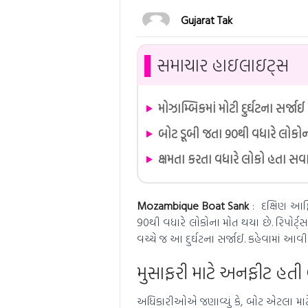
Gujarat Tak
▌
સમાચાર હાઇલાઇટ્સ
મોઝામ્બિકમાં મોટી દુર્ઘટના સર્જાઈ
બોટ ડૂબી જતા 90થી વધારે લોકો
ક્ષમતા કરતા વધારે લોકો હતા સવ
Mozambique Boat Sank
: દક્ષિણ આફ્ર
90થી વધારે લોકોના મોત થયા છે. રિપોર્ટ
વચ્ચે જ આ દુર્ઘટના સર્જાઈ. કહેવામાં આવી
મુસાફરી માટે અનફીટ હતી
અધિકારીઓએ જણાવ્યું કે, બોટ એટલા માટે ડ