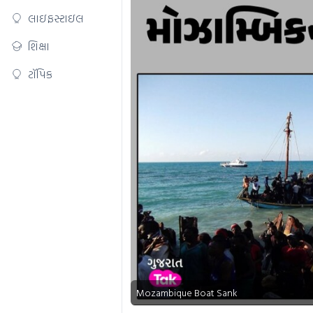
લાઇફસ્ટાઇલ
શિક્ષા
ટૉપિક
Mozambique Boat Sank