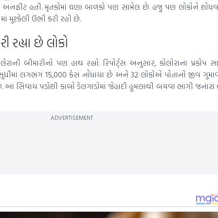
ટે અનફીટ હતી. મૃતકોમાં ઘણા બાળકો પણ સામેલ છે. હજુ પણ લોકોને શોધ
માં મુશ્કેલી ઉભી કરી રહી છે.
રી રહ્યા છે લોકો
ેરાની બીમારીનો પણ હાથ રહ્યો. રિપોર્ટ્સ અનુસાર, કોલોરાના પ્રકોપ સા
સુધીમાં લગભગ 15,000 કેસ નોંધાયા છે અને 32 લોકોએ પોતાનો જીવ ગુમાવ્
ા છે. આ સિવાય પડોશી કાબો ડેલગાડોમાં જેહાદી હુમલાથી બચવા ભાગી જનારા લ
ADVERTISEMENT