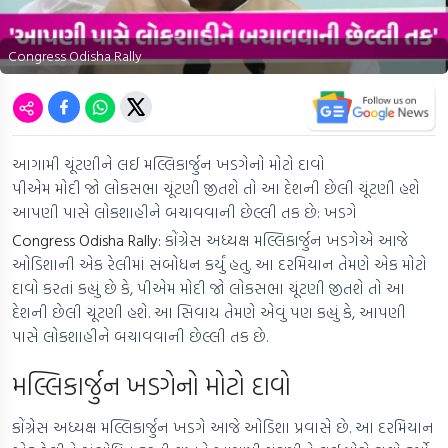
Congress Odisha Rally
આગામી ચૂંટણીને લઈ મલ્લિકાર્જુન ખડગેનો મોટો દાવો
પીએમ મોદી જો લોકસભા ચૂંટણી જીતશે તો આ દેશની છેલી ચૂંટણી હશે
આપણી પાસે લોકશાહીને બચાવવાની છેલ્લી તક છે: ખડગે
Congress Odisha Rally:
કોંગ્રેસ અધ્યક્ષ મલ્લિકાર્જુન ખડગેએ આજે
ઓડિશાની એક રેલીમાં સંબોધન કર્યું હતુ. આ દરમિયાન તેમણે એક મોટો
દાવો કરતાં કહ્યું છે કે, પીએમ મોદી જો લોકસભા ચૂંટણી જીતશે તો આ
દેશની છેલી ચૂંટણી હશે. આ સિવાય તેમણે એવું પણ કહ્યું કે, આપણી
પાસે લોકશાહીને બચાવવાની છેલ્લી તક છે.
મલ્લિકાર્જુન ખડગેનો મોટો દાવો
કોંગ્રેસ અધ્યક્ષ મલ્લિકાર્જુન ખડગે આજે ઓડિશા પ્રવાસે છે. આ દરમિયાન