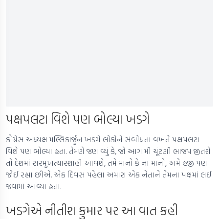
પક્ષપલટા વિશે પણ બોલ્યા ખડગે
કોંગ્રેસ અધ્યક્ષ મલ્લિકાર્જુન ખડગે લોકોને સંબોધતા વખતે પક્ષપલટા
વિશે પણ બોલ્યા હતા. તેમણે જણાવ્યું કે, જો આગામી ચૂંટણી ભાજપ જીતશે
તો દેશમાં સરમુખત્યારશાહી આવશે, તમે માનો કે ના માનો, અમે હજી પણ
જોઈ રહ્યા છીએ. એક દિવસ પહેલા અમારા એક નેતાને તેમના પક્ષમાં લઈ
જવામાં આવ્યા હતા.
ખડગેએ નીતીશ કુમાર પર આ વાત કહી