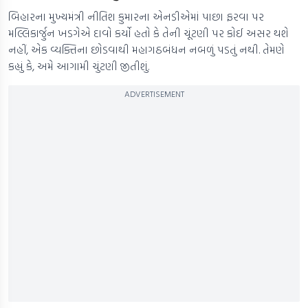
બિહારના મુખ્યમંત્રી નીતિશ કુમારના એનડીએમાં પાછા ફરવા પર
મલ્લિકાર્જુન ખડગેએ દાવો કર્યો હતો કે તેની ચૂંટણી પર કોઈ અસર થશે
નહીં, એક વ્યક્તિના છોડવાથી મહાગઠબંધન નબળું પડતું નથી. તેમણે
કહ્યું કે, અમે આગામી ચુંટણી જીતીશું.
ADVERTISEMENT