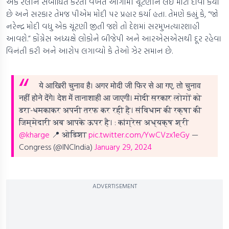
એક રેલીને સંબોધિત કરતી વખતે આગામી ચૂંટણીને લઈ મોટો દાવો કર્યો
છે અને સરકાર તેમજ પીએમ મોદી પર પ્રહાર કર્યા હતા. તેમણે કહ્યું કે, “જો
નરેન્દ્ર મોદી વધુ એક ચૂંટણી જીતી જશે તો દેશમાં સરમુખત્યારશાહી
આવશે.” કોંગ્રેસ અધ્યક્ષે લોકોને બીજેપી અને આરએસએસથી દૂર રહેવા
વિનંતી કરી અને આરોપ લગાવ્યો કે તેઓ ઝેર સમાન છે.
ये आखिरी चुनाव है। अगर मोदी जी फिर से आ गए, तो चुनाव
नहीं होने देंगे। देश में तानाशाही आ जाएगी।
मोदी सरकार लोगों को
डरा-धमकाकर अपनी तरफ कर रही है।
संविधान की रक्षा की
जिम्मेदारी अब आपके ऊपर है।
: कांग्रेस अध्यक्ष श्री
@kharge
📍 ओडिशा
pic.twitter.com/YwCVzx1eGy
—
Congress (@INCIndia)
January 29, 2024
ADVERTISEMENT