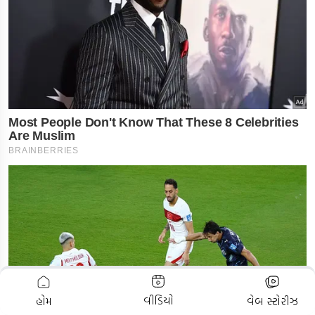
ADVERTISEMENT
વીડિયો
હોમ
વેબ સ્ટોરીઝ