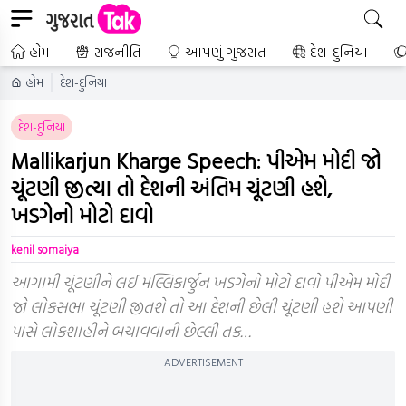
હોમ
રાજનીતિ
આપણું ગુજરાત
દેશ-દુનિયા
હોમ
દેશ-દુનિયા
દેશ-દુનિયા
Mallikarjun Kharge Speech: પીએમ મોદી જો
ચૂંટણી જીત્યા તો દેશની અંતિમ ચૂંટણી હશે,
ખડગેનો મોટો દાવો
kenil somaiya
આગામી ચૂંટણીને લઈ મલ્લિકાર્જુન ખડગેનો મોટો દાવો પીએમ મોદી
જો લોકસભા ચૂંટણી જીતશે તો આ દેશની છેલી ચૂંટણી હશે આપણી
પાસે લોકશાહીને બચાવવાની છેલ્લી તક…
ADVERTISEMENT