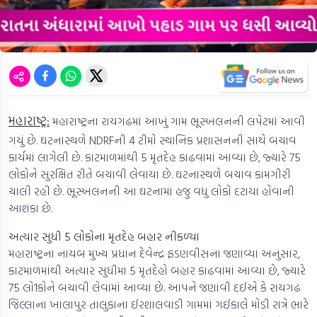
મહારાષ્ટ્ર:
મહારાષ્ટ્રના રાયગઢમાં આખું ગામ ભૂસ્ખલનની લપેટમાં આવી
ગયું છે. ઘટનાસ્થળે NDRFની 4 ટીમો સ્થાનિક પ્રશાસનની સાથે બચાવ
કાર્યમાં લાગેલી છે. કાટમાળમાંથી 5 મૃતદેહ કાઢવામાં આવ્યા છે, જ્યારે 75
લોકોને સુરક્ષિત રીતે બચાવી લેવાયા છે. ઘટનાસ્થળે બચાવ કામગીરી
ચાલી રહી છે. ભૂસ્ખલનની આ ઘટનામાં હજુ વધુ લોકો દટાયા હોવાની
આશંકા છે.
અત્યાર સુધી 5 લોકોના મૃતદેહ બહાર નીકળ્યા
મહારાષ્ટ્રના નાયબ મુખ્ય પ્રધાન દેવેન્દ્ર ફડણવીસના જણાવ્યા અનુસાર,
કાટમાળમાંથી અત્યાર સુધીમાં 5 મૃતદેહો બહાર કાઢવામાં આવ્યા છે, જ્યારે
75 લો1કોને બચાવી લેવામાં આવ્યા છે. આપને જણાવી દઈએ કે રાયગઢ
જિલ્લાના ખાલાપુર તાલુકાના ઈરશાલવાડી ગામમાં ગઈકાલે મોડી રાત્રે ભારે