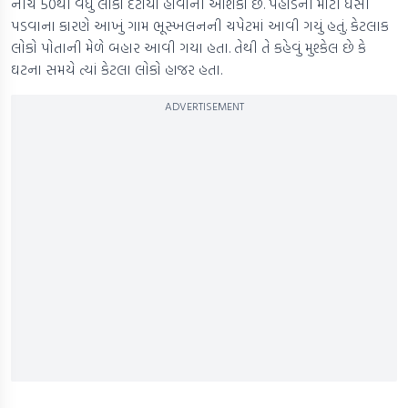
નીચે 50થી વધુ લોકો દટાયા હોવાની આશંકા છે. પહાડની માટી ધસી
પડવાના કારણે આખું ગામ ભૂસ્ખલનની ચપેટમાં આવી ગયું હતું. કેટલાક
લોકો પોતાની મેળે બહાર આવી ગયા હતા. તેથી તે કહેવું મુશ્કેલ છે કે
ઘટના સમયે ત્યાં કેટલા લોકો હાજર હતા.
ADVERTISEMENT