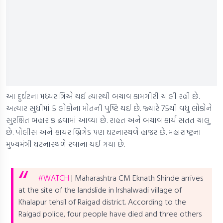
આ દુર્ઘટના મધ્યરાત્રિએ થઈ ત્યારથી બચાવ કામગીરી ચાલી રહી છે.
અત્યાર સુધીમાં 5 લોકોના મોતની પુષ્ટિ થઈ છે. જ્યારે 75થી વધુ લોકોને
સુરક્ષિત બહાર કાઢવામાં આવ્યા છે. રાહત અને બચાવ કાર્ય સતત ચાલુ
છે. પોલીસ અને ફાયર બ્રિગેડ પણ ઘટનાસ્થળે હાજર છે. મહારાષ્ટ્રના
મુખ્યમંત્રી ઘટનાસ્થળે રવાના થઈ ગયા છે.
#WATCH
| Maharashtra CM Eknath Shinde arrives
at the site of the landslide in Irshalwadi village of
Khalapur tehsil of Raigad district.
According to the
Raigad police, four people have died and three others