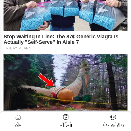
ADVERTISEMENT
વીડિયો
હોમ
વેબ સ્ટોરીઝ