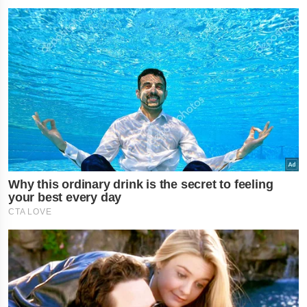
×
નોકરી-ધંધામાં પ્રગતિ... આ
રાશિના લોકોને ફળશે આજનો
દિવસ , જાણો તમારું રાશિફળ?