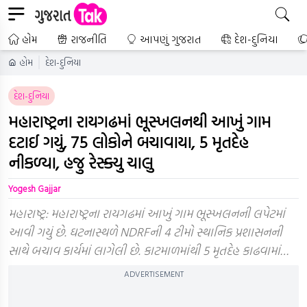
હોમ
રાજનીતિ
આપણું ગુજરાત
દેશ-દુનિયા
હોમ
દેશ-દુનિયા
દેશ-દુનિયા
મહારાષ્ટ્રના રાયગઢમાં ભૂસ્ખલનથી આખું ગામ
દટાઈ ગયું, 75 લોકોને બચાવાયા, 5 મૃતદેહ
નીકળ્યા, હજુ રેસ્ક્યુ ચાલુ
Yogesh Gajjar
મહારાષ્ટ્ર: મહારાષ્ટ્રના રાયગઢમાં આખું ગામ ભૂસ્ખલનની લપેટમાં
આવી ગયું છે. ઘટનાસ્થળે NDRFની 4 ટીમો સ્થાનિક પ્રશાસનની
સાથે બચાવ કાર્યમાં લાગેલી છે. કાટમાળમાંથી 5 મૃતદેહ કાઢવામાં…
ADVERTISEMENT