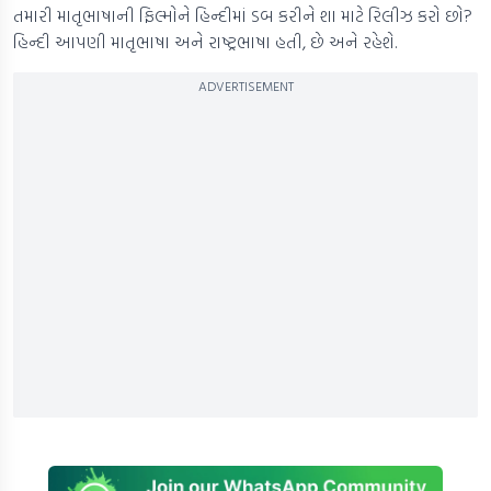
તમારી માતૃભાષાની ફિલ્મોને હિન્દીમાં ડબ કરીને શા માટે રિલીઝ કરો છો?
હિન્દી આપણી માતૃભાષા અને રાષ્ટ્રભાષા હતી, છે અને રહેશે.
ADVERTISEMENT