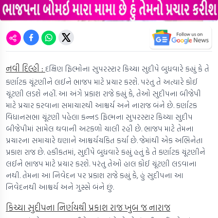
નવી દિલ્હી :
દક્ષિણ ફિલ્મોના સુપરસ્ટાર કિચ્ચા સુદીપે બુધવારે કહ્યું કે તે
કર્ણાટક ચૂંટણીને લઈને ભાજપ માટે પ્રચાર કરશે. પરંતુ તે અત્યારે કોઈ
ચૂંટણી લડશે નહીં. આ અંગે પ્રકાશ રાજે કહ્યું કે, તેઓ સુદીપના બીજેપી
માટે પ્રચાર કરવાના સમાચારથી આશ્ચર્ય અને નારાજ બંને છે. કર્ણાટક
વિધાનસભા ચૂંટણી પહેલા કન્નડ ફિલ્મના સુપરસ્ટાર કિચ્ચા સુદીપ
બીજેપીમાં સામેલ થવાની અટકળો ચાલી રહી છે. ભાજપ માટે તેમના
પ્રચારના સમાચારે ઘણાને આશ્ચર્યચકિત કર્યા છે. જેમાંથી એક અભિનેતા
પ્રકાશ રાજ છે. હકીકતમાં, સુદીપે બુધવારે કહ્યું હતું કે તે કર્ણાટક ચૂંટણીને
લઈને ભાજપ માટે પ્રચાર કરશે. પરંતુ તેઓ હાલ કોઈ ચૂંટણી લડવાના
નથી. તેમના આ નિવેદન પર પ્રકાશ રાજે કહ્યું કે, હું સુદીપના આ
નિવેદનથી આશ્ચર્ય અને ગુસ્સે બંને છું.
કિચ્ચા સુદીપના નિર્ણયથી પ્રકાશ રાજ ખુબ જ નારાજ