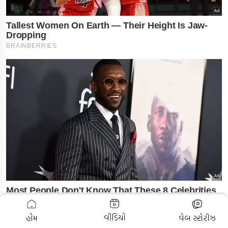
ADVERTISEMENT
વીડિયો
હોમ
વેબ સ્ટોરીઝ