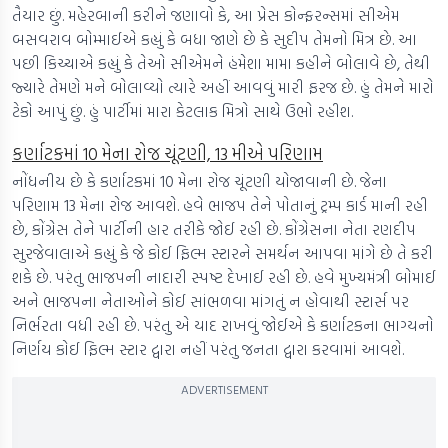
તૈયાર છું. મહેરબાની કરીને જણાવો કે, આ પ્રેસ કોન્ફરન્સમાં સીએમ
બસવરાવ બોમ્માઈએ કહ્યું કે બધા જાણે છે કે સુદીપ તેમનો મિત્ર છે. આ
પછી કિચ્ચાએ કહ્યું કે તેઓ સીએમને હંમેશા મામા કહીને બોલાવે છે, તેથી
જ્યારે તેમણે મને બોલાવ્યો ત્યારે અહીં આવવું મારી ફરજ છે. હું તેમને મારો
ટેકો આપું છું. હું પાર્ટીમાં મારા કેટલાક મિત્રો સાથે ઉભો રહીશ.
કર્ણાટકમાં 10 મેના રોજ ચૂંટણી, 13 મીએ પરિણામ
નોંધનીય છે કે કર્ણાટકમાં 10 મેના રોજ ચૂંટણી યોજાવાની છે. જેના
પરિણામ 13 મેના રોજ આવશે. હવે ભાજપ તેને પોતાનું ટ્રમ્પ કાર્ડ માની રહી
છે, કોંગ્રેસ તેને પાર્ટીની હાર તરીકે જોઈ રહી છે. કોંગ્રેસના નેતા રણદીપ
સુરજેવાલાએ કહ્યું કે જે કોઈ ફિલ્મ સ્ટારને સમર્થન આપવા માંગે છે તે કરી
શકે છે. પરંતુ ભાજપની નાદારી સ્પષ્ટ દેખાઈ રહી છે. હવે મુખ્યમંત્રી બોમાઈ
અને ભાજપના નેતાઓને કોઈ સાંભળવા માંગતું ન હોવાથી સ્ટાર્સ પર
નિર્ભરતા વધી રહી છે. પરંતુ એ યાદ રાખવું જોઈએ કે કર્ણાટકના ભાગ્યનો
નિર્ણય કોઈ ફિલ્મ સ્ટાર દ્વારા નહીં પરંતુ જનતા દ્વારા કરવામાં આવશે.
ADVERTISEMENT