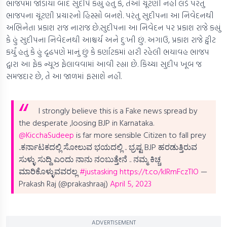
ભાજપમાં જોડાયા બાદ સુદીપે કહ્યું હતું કે, તેઓ ચૂંટણી નહીં લડે પરંતુ
ભાજપના ચૂંટણી પ્રચારનો હિસ્સો બનશે. પરંતુ સુદીપના આ નિવેદનથી
અભિનેતા પ્રકાશ રાજ નારાજ છે.સુદીપના આ નિવેદન પર પ્રકાશ રાજે કહ્યું
કે હું સુદીપના નિવેદનથી આશ્ચર્ય અને દુઃખી છું. અગાઉ, પ્રકાશ રાજે ટ્વીટ
કર્યું હતું કે હું દૃઢપણે માનું છું કે કર્ણાટકમાં હારી રહેલી ભયાવહ ભાજપ
દ્વારા આ ફેક ન્યૂઝ ફેલાવવામાં આવી રહ્યા છે. કિચ્ચા સુદીપ ખૂબ જ
સમજદાર છે, તે આ જાળમાં ફસાશે નહીં.
I strongly believe this is a Fake news spread by
the desperate ,loosing BJP in Karnataka.
@KicchaSudeep
is far more sensible Citizen to fall prey
..ಕರ್ನಾಟಕದಲ್ಲಿ ಸೋಲುವ ಭಯದಲ್ಲಿ .. ಭ್ರಷ್ಟ BJP ಹರಡುತ್ತಿರುವ
ಸುಳ್ಳು ಸುದ್ದಿ ಎಂದು ನಾನು ನಂಬುತ್ತೇನೆ .. ನಮ್ಮ ಕಿಚ್ಚ
ಮಾರಿಕೊಳ್ಳುವವರಲ್ಲ
#justasking
https://t.co/kIRmFczTIO
—
Prakash Raj (@prakashraaj)
April 5, 2023
ADVERTISEMENT