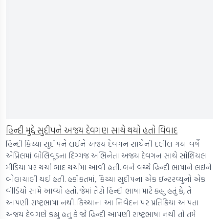
હિન્દી મુદ્દે સુદીપને અજય દેવગણ સાથે થયો હતો વિવાદ
હિન્દી કિચ્ચા સુદીપને લઈને અજય દેવગન સાથેની દલીલ ગયા વર્ષે
એપ્રિલમાં બોલિવૂડના દિગ્ગજ અભિનેતા અજય દેવગન સાથે સોશિયલ
મીડિયા પર ચર્ચા બાદ ચર્ચામાં આવી હતી. બંને વચ્ચે હિન્દી ભાષાને લઈને
બોલાચાલી થઈ હતી. હકીકતમાં, કિચ્ચા સુદીપના એક ઇન્ટરવ્યુનો એક
વીડિયો સામે આવ્યો હતો. જેમાં તેણે હિન્દી ભાષા માટે કહ્યું હતું કે, તે
આપણી રાષ્ટ્રભાષા નથી. કિચ્ચાના આ નિવેદન પર પ્રતિક્રિયા આપતા
અજય દેવગણે કહ્યું હતું કે જો હિન્દી આપણી રાષ્ટ્રભાષા નથી તો તમે