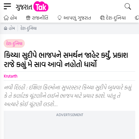
હોમ
રાજનીતિ
આપણું ગુજરાત
દેશ-દુનિયા
હોમ
દેશ-દુનિયા
દેશ-દુનિયા
કિચ્ચા સુદીપે ભાજપને સમર્થન જાહેર કર્યું, પ્રકાશ
રાજે કહ્યું મે સાવ આવો નહોતો ધાર્યો
Krutarth
નવી દિલ્હી : દક્ષિણ ફિલ્મોના સુપરસ્ટાર કિચ્ચા સુદીપે બુધવારે કહ્યું
કે તે કર્ણાટક ચૂંટણીને લઈને ભાજપ માટે પ્રચાર કરશે. પરંતુ તે
અત્યારે કોઈ ચૂંટણી લડશે…
ADVERTISEMENT