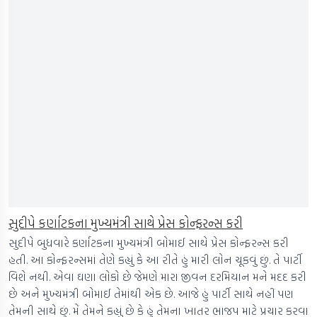
સુદીપે કર્ણાટકના મુખ્યમંત્રી સાથે પ્રેસ કોન્ફરન્સ કરી
સુદીપે બુધવારે કર્ણાટકના મુખ્યમંત્રી બોમાઈ સાથે પ્રેસ કોન્ફરન્સ કરી
હતી. આ કોન્ફરન્સમાં તેણે કહ્યું કે આ રીતે હું મારી લોન ચૂકવું છું. તે પાર્ટી
વિશે નથી. એવા ઘણા લોકો છે જેમણે મારા જીવન દરમિયાન મને મદદ કરી
છે અને મુખ્યમંત્રી બોમાઈ તેમાંથી એક છે. આજે હું પાર્ટી સાથે નહીં પણ
તેમની સાથે છું. મેં તેમને કહ્યું છે કે હું તેમના ખાતર ભાજપ માટે પ્રચાર કરવા