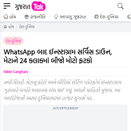
હોમ
રાજનીતિ
આપણું ગુજરાત
દેશ-દુનિયા
હોમ
દેશ-દુનિયા
દેશ-દુનિયા
WhatsApp બાદ ઈન્સ્ટાગ્રામ સર્વિસ ડાઉન,
મેટાને 24 કલાકમાં બીજો મોટો ફટકો
Niket Sanghani
નવી દિલ્હી: મેટાનું ફોટો અને વીડિયો શેરિંગ પ્લેટફોર્મ ઈન્સ્ટાગ્રામ
ગુરુવારે બપોરે અચાનક બંધ થઈ ગયું. મળતી માહિતી મુજબ, આ
આઉટેજની અસર દુનિયાભરમાં હાજર યુઝર્સ પર…
ADVERTISEMENT