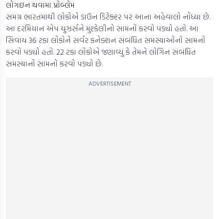
લોગઇન થવામાં પ્રોબ્લેમ
સમગ્ર ભારતમાંથી લોકોએ ડાઉન ડિટેક્ટર પર આના અહેવાલો નોંધ્યા છે.
આ દરમિયાન એપ યુઝર્સને મુશ્કેલીનો સામનો કરવો પડ્યો હતો. આ
સિવાય 36 ટકા લોકોને સર્વર કનેક્શન સંબંધિત સમસ્યાઓનો સામનો
કરવો પડ્યો હતો. 22 ટકા લોકોએ જણાવ્યું કે તેમને લોગિન સંબંધિત
સમસ્યાનો સામનો કરવો પડ્યો છે.
ADVERTISEMENT