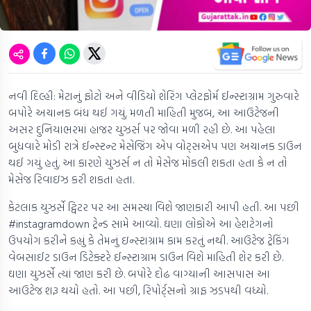
નવી દિલ્હી: મેટાનું ફોટો અને વીડિયો શેરિંગ પ્લેટફોર્મ ઈન્સ્ટાગ્રામ ગુરુવારે
બપોરે અચાનક બંધ થઈ ગયું. મળતી માહિતી મુજબ, આ આઉટેજની
અસર દુનિયાભરમાં હાજર યુઝર્સ પર જોવા મળી રહી છે. આ પહેલા
બુધવારે મોડી રાત્રે ઈન્સ્ટન્ટ મેસેજિંગ એપ વોટ્સએપ પણ અચાનક ડાઉન
થઈ ગયું હતું. આ કારણે યુઝર્સ ન તો મેસેજ મોકલી શકતા હતા કે ન તો
મેસેજ રિવાઇઝ કરી શકતા હતા.
કેટલાક યુઝર્સે ટ્વિટર પર આ સમસ્યા વિશે જાણકારી આપી હતી. આ પછી
#instagramdown ટ્રેન્ડ સામે આવ્યો. ઘણા લોકોએ આ હેશટેગનો
ઉપયોગ કરીને કહ્યું કે તેમનું ઇન્સ્ટાગ્રામ કામ કરતું નથી. આઉટેજ ટ્રેકિંગ
વેબસાઈટ ડાઉન ડિટેક્ટરે ઈન્સ્ટાગ્રામ ડાઉન વિશે માહિતી શેર કરી છે.
ઘણા યુઝર્સે ત્યાં જાણ કરી છે. બપોરે દોઢ વાગ્યાની આસપાસ આ
આઉટેજ શરૂ થયો હતો. આ પછી, રિપોર્ટ્સનો ગ્રાફ ઝડપથી વધ્યો.