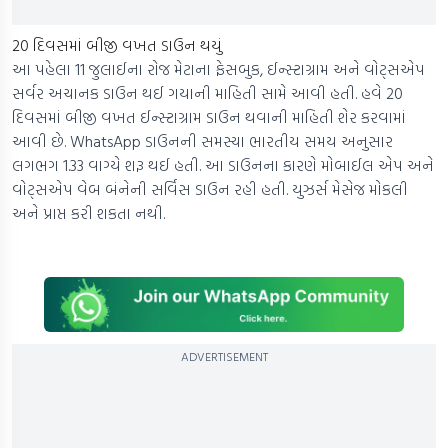
20 દિવસમાં બીજી વખત ડાઉન થયું
આ પહેલા 11 જુલાઈના રોજ મેટાના ફેસબુક, ઈન્સ્ટાગ્રામ અને વોટ્સએપ
સર્વર અચાનક ડાઉન થઈ ગયાની માહિતી સામે આવી હતી. હવે 20
દિવસમાં બીજી વખત ઈન્સ્ટાગ્રામ ડાઉન થવાની માહિતી શેર કરવામાં
આવી છે. WhatsApp ડાઉનની સમસ્યા ભારતીય સમય અનુસાર
લગભગ 1.33 વાગ્યે શરૂ થઈ હતી. આ ડાઉનના કારણે મોબાઈલ એપ અને
વોટ્સએપ વેબ બંનેની સર્વિસ ડાઉન રહી હતી. યુઝર્સ મેસેજ મોકલી
અને પ્રાપ્ત કરી શકતા નથી.
ADVERTISEMENT