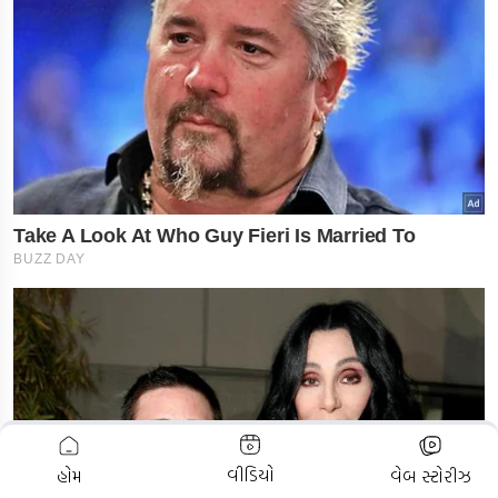
ADVERTISEMENT
વીડિયો
હોમ
વેબ સ્ટોરીઝ