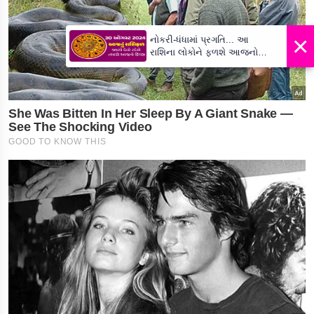
×
નોકરી-ધંધામાં પ્રગતિ... આ
રાશિના લોકોને ફળશે આજનો
દિવસ , જાણો તમારું રાશિફળ?