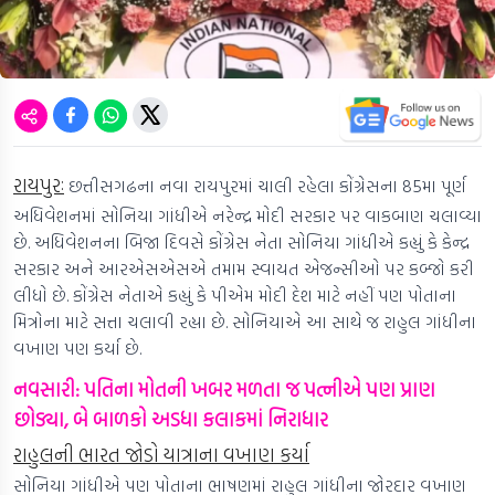
રાયપુરઃ
છત્તીસગઢના નવા રાયપુરમાં ચાલી રહેલા કોંગ્રેસના 85મા પૂર્ણ
અધિવેશનમાં સોનિયા ગાંધીએ નરેન્દ્ર મોદી સરકાર પર વાકબાણ ચલાવ્યા
છે. અધિવેશનના બિજા દિવસે કોંગ્રેસ નેતા સોનિયા ગાંધીએ કહ્યું કે કેન્દ્ર
સરકાર અને આરએસએસએ તમામ સ્વાયત એજન્સીઓ પર કબ્જો કરી
લીધો છે. કોંગ્રેસ નેતાએ કહ્યું કે પીએમ મોદી દેશ માટે નહીં પણ પોતાના
મિત્રોના માટે સત્તા ચલાવી રહ્યા છે. સોનિયાએ આ સાથે જ રાહુલ ગાંધીના
વખાણ પણ કર્યા છે.
નવસારી: પતિના મોતની ખબર મળતા જ પત્નીએ પણ પ્રાણ
છોડ્યા, બે બાળકો અડધા કલાકમાં નિરાધાર
રાહુલની ભારત જોડો યાત્રાના વખાણ કર્યા
સોનિયા ગાંધીએ પણ પોતાના ભાષણમાં રાહુલ ગાંધીના જોરદાર વખાણ