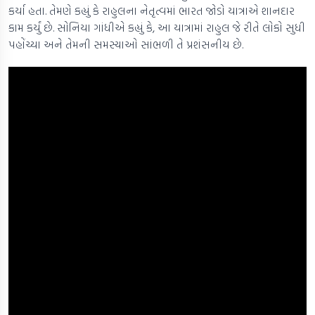
કર્યા હતા. તેમણે કહ્યું કે રાહુલના નેતૃત્વમાં ભારત જોડો યાત્રાએ શાનદાર
કામ કર્યું છે. સોનિયા ગાંધીએ કહ્યું કે, આ યાત્રામાં રાહુલ જે રીતે લોકો સુધી
પહોંચ્યા અને તેમની સમસ્યાઓ સાંભળી તે પ્રશંસનીય છે.