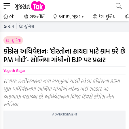
હોમ
રાજનીતિ
આપણું ગુજરાત
દેશ-દુનિયા
હોમ
દેશ-દુનિયા
દેશ-દુનિયા
કોંગ્રેસ અધિવેશનઃ ‘દોસ્તોના ફાયદા માટે કામ કરે છે
PM મોદી’- સોનિયા ગાંધીનો BJP પર પ્રહાર
Yogesh Gajjar
રાયપુરઃ છત્તીસગઢના નવા રાયપુરમાં ચાલી રહેલા કોંગ્રેસના 85મા
પૂર્ણ અધિવેશનમાં સોનિયા ગાંધીએ નરેન્દ્ર મોદી સરકાર પર
વાકબાણ ચલાવ્યા છે. અધિવેશનના બિજા દિવસે કોંગ્રેસ નેતા
સોનિયા…
ADVERTISEMENT