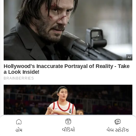
ADVERTISEMENT
વીડિયો
હોમ
વેબ સ્ટોરીઝ