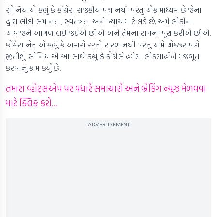
સોનિયાએ કહ્યું કે કોંગ્રેસ રાજકીય પક્ષ નથી પરંતુ એક માધ્યમ છે જેના
દ્વારા લોકો સમાનતા, સ્વતંત્રતા અને ન્યાય માટે લડે છે. અમે લોકોના
અવાજને આગળ લઈ જઈએ છીએ અને તેમના સપના પૂરા કરીએ છીએ.
કોંગ્રેસ નેતાએ કહ્યું કે અમારો રસ્તો સરળ નથી પરંતુ અમે ચોક્કસપણે
જીતીશું. સોનિયાએ આ સાથે કહ્યું કે કોંગ્રેસે હંમેશા લોકશાહીને મજબૂત
કરવાનું કામ કર્યું છે.
તમારા વ્હોટ્સએપ પર વધારે સમાચારો અને બ્રેકિંગ ન્યૂઝ મેળવવા
માટે ક્લિક કરો…
ADVERTISEMENT